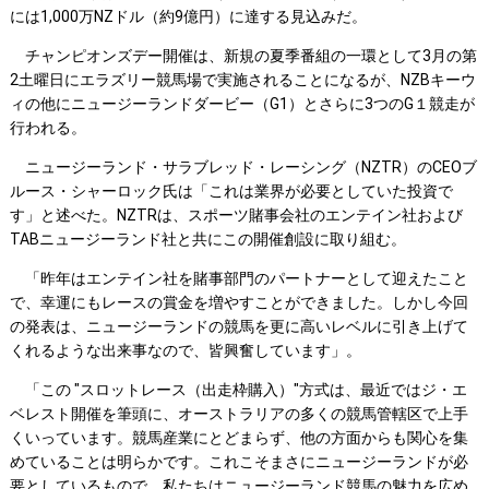
には1,000万NZドル（約9億円）に達する見込みだ。
チャンピオンズデー開催は、新規の夏季番組の一環として3月の第
2土曜日にエラズリー競馬場で実施されることになるが、NZBキーウ
ィの他にニュージーランドダービー（G1）とさらに3つのG１競走が
行われる。
ニュージーランド・サラブレッド・レーシング（NZTR）のCEOブ
ルース・シャーロック氏は「これは業界が必要としていた投資で
す」と述べた。NZTRは、スポーツ賭事会社のエンテイン社および
TABニュージーランド社と共にこの開催創設に取り組む。
「昨年はエンテイン社を賭事部門のパートナーとして迎えたこと
で、幸運にもレースの賞金を増やすことができました。しかし今回
の発表は、ニュージーランドの競馬を更に高いレベルに引き上げて
くれるような出来事なので、皆興奮しています」。
「この "スロットレース（出走枠購入）"方式は、最近ではジ・エ
ベレスト開催を筆頭に、オーストラリアの多くの競馬管轄区で上手
くいっています。競馬産業にとどまらず、他の方面からも関心を集
めていることは明らかです。これこそまさにニュージーランドが必
要としているもので、私たちはニュージーランド競馬の魅力を広め