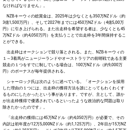
なければなりません」。
NZBキーウィの総賞金は、2025年は少なくとも350万NZドル（約
3億1,500万円）、そして2027年までには450万NZドル（4億5,00万
円）に引き上げられる。また出走枠を希望する者は、少なくとも45
万NZドル（約4,050万円）を支払うことで出走枠を3年間保持するこ
とができる。
出走枠はオークションで競り落とされる。また、NZBキーウィの
１～3着馬がニュージーランドやオーストラリアの前哨戦である主要
競走の１つをすでに制している場合は、100万NZドル（約9,000万
円）のボーナスが毎年提供される。
シャーロック氏は次のように述べている。「オークションを採用
した理由の１つには、出走枠の獲得方法を誰にとってもわくわくす
るものにしたかったという事があります。ですが、主として、誰か
が出走枠獲得で優遇されているといったような政治的な問題は取り
除きたかったのです」。
「出走枠の獲得には45万NZドル（約4,050万円）が必要で、その
内訳は初年度が12万5,000NZドル（約1,125万円）、2年目が15万NZ