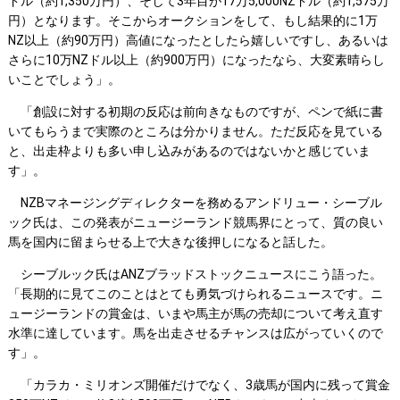
ドル（約1,350万円）、そして3年目が17万5,000NZドル（約1,575万
円）となります。そこからオークションをして、もし結果的に1万
NZ以上（約90万円）高値になったとしたら嬉しいですし、あるいは
さらに10万NZドル以上（約900万円）になったなら、大変素晴らし
いことでしょう」。
「創設に対する初期の反応は前向きなものですが、ペンで紙に書
いてもらうまで実際のところは分かりません。ただ反応を見ている
と、出走枠よりも多い申し込みがあるのではないかと感じていま
す」。
NZBマネージングディレクターを務めるアンドリュー・シーブル
ック氏は、この発表がニュージーランド競馬界にとって、質の良い
馬を国内に留まらせる上で大きな後押しになると話した。
シーブルック氏はANZブラッドストックニュースにこう語った。
「長期的に見てこのことはとても勇気づけられるニュースです。ニ
ュージーランドの賞金は、いまや馬主が馬の売却について考え直す
水準に達しています。馬を出走させるチャンスは広がっていくので
す」。
「カラカ・ミリオンズ開催だけでなく、3歳馬が国内に残って賞金