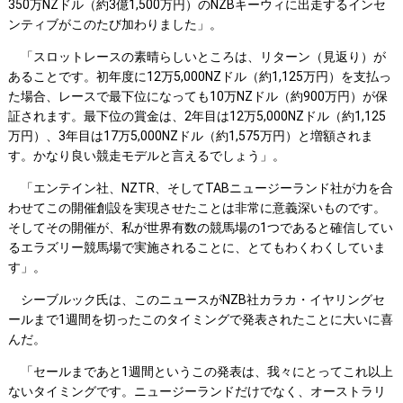
350万NZドル（約3億1,500万円）のNZBキーウィに出走するインセ
ンティブがこのたび加わりました」。
「スロットレースの素晴らしいところは、リターン（見返り）が
あることです。初年度に12万5,000NZドル（約1,125万円）を支払っ
た場合、レースで最下位になっても10万NZドル（約900万円）が保
証されます。最下位の賞金は、2年目は12万5,000NZドル（約1,125
万円）、3年目は17万5,000NZドル（約1,575万円）と増額されま
す。かなり良い競走モデルと言えるでしょう」。
「エンテイン社、NZTR、そしてTABニュージーランド社が力を合
わせてこの開催創設を実現させたことは非常に意義深いものです。
そしてその開催が、私が世界有数の競馬場の1つであると確信してい
るエラズリー競馬場で実施されることに、とてもわくわくしていま
す」。
シーブルック氏は、このニュースがNZB社カラカ・イヤリングセ
ールまで1週間を切ったこのタイミングで発表されたことに大いに喜
んだ。
「セールまであと1週間というこの発表は、我々にとってこれ以上
ないタイミングです。ニュージーランドだけでなく、オーストラリ