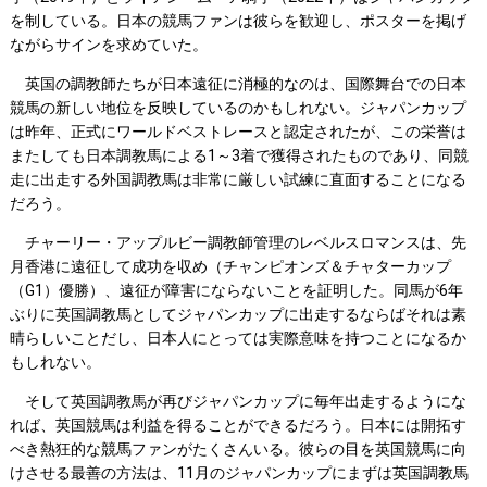
を制している。日本の競馬ファンは彼らを歓迎し、ポスターを掲げ
ながらサインを求めていた。
英国の調教師たちが日本遠征に消極的なのは、国際舞台での日本
競馬の新しい地位を反映しているのかもしれない。ジャパンカップ
は昨年、正式にワールドベストレースと認定されたが、この栄誉は
またしても日本調教馬による1～3着で獲得されたものであり、同競
走に出走する外国調教馬は非常に厳しい試練に直面することになる
だろう。
チャーリー・アップルビー調教師管理のレベルスロマンスは、先
月香港に遠征して成功を収め（チャンピオンズ＆チャターカップ
（G1）優勝）、遠征が障害にならないことを証明した。同馬が6年
ぶりに英国調教馬としてジャパンカップに出走するならばそれは素
晴らしいことだし、日本人にとっては実際意味を持つことになるか
もしれない。
そして英国調教馬が再びジャパンカップに毎年出走するようにな
れば、英国競馬は利益を得ることができるだろう。日本には開拓す
べき熱狂的な競馬ファンがたくさんいる。彼らの目を英国競馬に向
けさせる最善の方法は、11月のジャパンカップにまずは英国調教馬