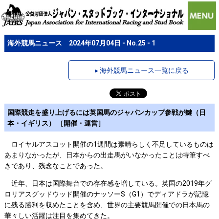
海外競馬ニュース 2024年07月04日 - No.25 - 1
▸ 海外競馬ニュース一覧に戻る
国際競走を盛り上げるには英国馬のジャパンカップ参戦が鍵（日
本・イギリス） ［開催・運営］
ロイヤルアスコット開催の1週間は素晴らしく不足しているものは
あまりなかったが、日本からの出走馬がいなかったことは特筆すべ
きであり、残念なことであった。
近年、日本は国際舞台での存在感を増している。英国の2019年グ
ロリアスグッドウッド開催のナッソーS（G1）でディアドラが記憶
に残る勝利を収めたことを含め、世界の主要競馬開催での日本馬の
華々しい活躍は注目を集めてきた。