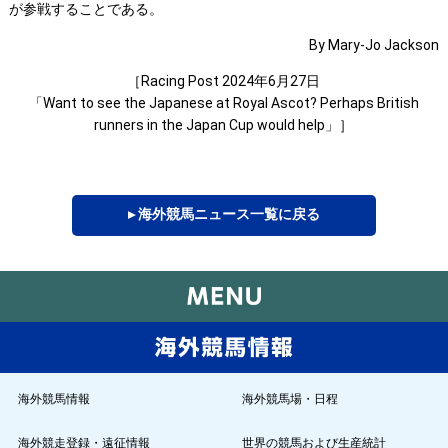
が参戦することである。
By Mary-Jo Jackson
［Racing Post 2024年6月27日
「Want to see the Japanese at Royal Ascot? Perhaps British
runners in the Japan Cup would help」］
▸ 海外競馬ニュース一覧に戻る
海外競馬情報
海外競馬場・日程
海外競走登録・遠征情報
世界の競馬および生産統計