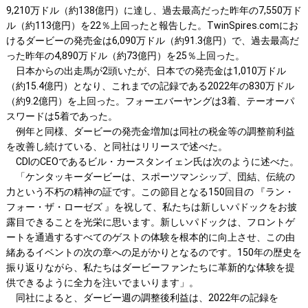
9,210万ドル（約138億円）に達し、過去最高だった昨年の7,550万ド
ル（約113億円）を22％上回ったと報告した。TwinSpires.comにお
けるダービーの発売金は6,090万ドル（約91.3億円）で、過去最高だ
った昨年の4,890万ドル（約73億円）を25％上回った。
日本からの出走馬が2頭いたが、日本での発売金は1,010万ドル
（約15.4億円）となり、これまでの記録である2022年の830万ドル
（約9.2億円）を上回った。フォーエバーヤングは3着、テーオーパ
スワードは5着であった。
例年と同様、ダービーの発売金増加は同社の税金等の調整前利益
を改善し続けている、と同社はリリースで述べた。
CDIのCEOであるビル・カースタンイェン氏は次のように述べた。
「ケンタッキーダービーは、スポーツマンシップ、団結、伝統の
力という不朽の精神の証です。この節目となる150回目の 『ラン・
フォー・ザ・ローゼズ 』を祝して、私たちは新しいパドックをお披
露目できることを光栄に思います。新しいパドックは、フロントゲ
ートを通過するすべてのゲストの体験を根本的に向上させ、この由
緒あるイベントの次の章への足がかりとなるのです。150年の歴史を
振り返りながら、私たちはダービーファンたちに革新的な体験を提
供できるように全力を注いでまいります」。
同社によると、ダービー週の調整後利益は、2022年の記録を