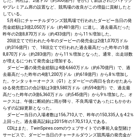
した。同社は、2億ドル（約300億円）をかけて新設されたパドック
やプレミアム席の設置など、競馬場の改良がこの増益に貢献したと
している。
5月4日にチャーチルダウンズ競馬場で行われたダービー当日の発
売金総額は3億2,050万ドル（約481億円）に達し、過去最高だった
昨年の2億8,870万ドル（約433億円）から11％増加した。
20頭立てで行われた今年のダービーの発売金は2億1,070万ドル
（約316億円）で、18頭立てで行われた過去最高だった昨年の1億
8,870万ドル（約283億円）から11％増加となった。通常、出走頭数
が増えるにつれて発売金は増加する。
ダービー週の発売金総額は4億4,660万ドル（約670億円）で、過
去最高だった昨年の4億1,200万ドル（約618億円）から8％増加し
た。ケンタッキーオークス（G1）とダービーの両日を合わせたあら
ゆる発売窓口の合計額は3億9,580万ドル（約594億円）で、過去最
高だった昨年の3億6,360万ドル（約545億円）から9％増加した。オ
ークスは、午後に断続的に雨が降り、不良馬場であったにもかかわ
らずの記録更新となった。
ダービー当日の入場者数は156,710人で、昨年の150,335人を4.2％
上回った。過去最高記録は2015年の170,513人である。
CDIはまた、TwinSpires.comのウェブサイトでの事前入金型賭け
サービスで、ダービー当日のチャーチルダウンズ競馬場の発売金が