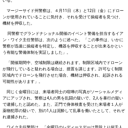
いる。
マージーサイド州警察は、４月11日（木）と12日（金）にドロー
ンが使用されていることに気付き、それを受けて操縦者を見つけ、
機材を押収した。
同警察でグランドナショナル開催のイベント警備を担当するイア
ン・ワイク主任警部は、次のように述べた。 「この事件は、いかに
警察が迅速に操縦者を特定し、機器を押収することが出来るかとい
う有能な警備体制を実証しました」。
「開催期間中、空域制限は継続されます。制限区域内でドローン
が飛行していると疑われる場合は、措置を講じます。許可なく制限
区域内でドローンを飛行させた場合、機材は押収され、起訴される
可能性があります」。
同じく金曜日には、来場者同士の喧嘩の写真がソーシャルメディ
アにアップされ、警察は4人の男を乱闘の疑いで、2人を暴行の疑い
で逮捕したと認めた。また、正門で身体検査を受けた来場者１人が
薬物犯罪の疑いで、別の1人は泥酔して乱暴を働いたとして、それぞ
れ逮捕された。
ワイク主任警部は、「金曜日のレディースデーは普段より何千人