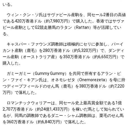
いる。
ウィン・クン・ソ氏はサヴァビール産駒を、同セール2番目の高値
である420万香港ドル（約7,980万円）で購入した。香港ではサヴァ
ビール産駒としてG2競走勝馬のラタン（Rattan）等が活躍してい
る。
キャスパー・ファウンズ調教師は積極的にセリに参加し、パーイ
カント産駒（鹿毛）を280万香港ドル（約5,320万円）で、ダンディ
ール産駒（オーストラリア産）を350万香港ドル（約6,650万円）で
購入した。
ガミーガミー（Gummy Gummy）を共同で所有するアラン・ピ
ン・ファイ・キアン氏は、オネモレゼタ（Onemorezeta）を母に持
つディープフィールドのせん馬（鹿毛）を380万香港ドル（約7,220
万円）で落札した。
ロマンチックウォリアーは、同セール史上最高賞金額である1億
2,707万香港ドル（約24億1,433万円）を稼いだ馬として知られてい
るが、同馬の調教師であるダニー・シャム調教師は、栗毛のせん馬
を360万香港ドル（約6,840万円）で落札した。