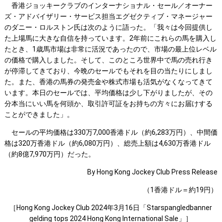
香港ジョッキークラブのインターナショナル・セール／オーナー
ズ・アドバイザリー・サービス担当エグゼクティブ・マネージャー
のダニー・ロルストン氏は次のように語った。「我々は今回提供し
た上場馬に大きな自信を持っています。2年前にこれらの馬を購入し
たとき、1歳馬市場は非常に活況であったので、市場の最上位レベル
の価格で購入しました。そして、このところ世界中で馬の売れ行き
が停滞してきており、今晩のセールでもそれを目の当たりにしまし
た。また、香港の馬券の発売金や株式市場も活気がなくなってきて
います。本日のセールでは、平均価格は少し下がりましたが、その
分本当にいい馬を何頭か、取引許可証をお持ちの方々にお届けする
ことができました」。
セールの平均価格は330万7,000香港ドル（約6,283万円）、中間価
格は320万香港ドル（約6,080万円）、総売上額は4,630万香港ドル
（約8億7,970万円）だった。
By Hong Kong Jockey Club Press Release
（1香港ドル＝約19円）
［Hong Kong Jockey Club 2024年3月16日「Starspangledbanner
gelding tops 2024 Hong Kong International Sale」］