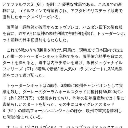
とでファルマスS（G1）を制した優秀な牝馬である。これまでの産
駒には、ゴドルフィンで有望視され、アブダビのリステッド競走で
勝利したホークスベリーがいる。
藤岡健一調教師が管理するエトヴプレは、ハムダン殿下の勝負服
を背に、昨年9月に阪神の未勝利戦で初勝利を挙げ、トゥーダーンホ
ット産駒の日本初勝利をもたらした。
これで6戦のうち3勝目を挙げた同馬は、現時点で日本国内で出走
した唯一のトゥーダーンホット産駒である。藤岡佑介騎手を背にス
タートを決めると、道中は内ラチ沿いを逃げ、阪神ジュヴェナイル
フィリーズ（G1）3着馬で断然1番人気のコラソンビートに3/4馬身
差をつけて逃げ切った。
トゥーダーンホットは2歳時、3歳時に欧州チャンピオンとして実
績を残し、ダーレーのダーラムホールスタッドに種付料65,000ポン
ド（約1,235万円）で繫養されており、昨年の初年度産駒では非常に
素晴らしいスタートを切った。その中にはモイグレアスタッド
S（G1）の勝馬フォールンエンジェルのほか、欧州で重賞を勝利し
た3頭が含まれている。
ナフード（父クロドヴィル）は、ペトラブラッドストックエージ