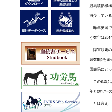
競馬統括機構
減少している
昨年英国で実施
う数字は20
障害競走の平
頭数8頭を確
国競馬にとっ
この8.2頭
年と2017
とは言え、こ