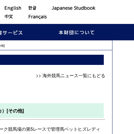
他]
>> 海外競馬ニュース一覧にもどる
）[その他]
パーク競馬場の第5レースで管理馬ベットヒズレディ