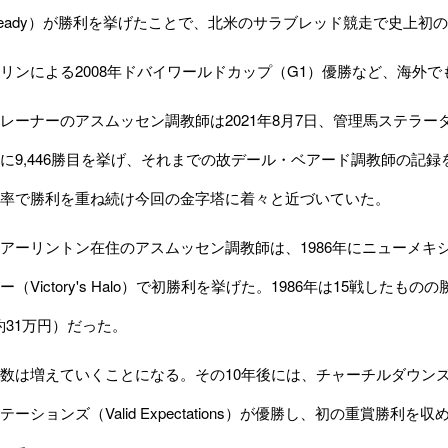
e's Ready）が勝利を挙げたことで、北米のサラブレッド競走で史上
ンによる2008年ドバイワールドカップ（G1）優勝など、海外で
ーナーのアスムッセン調教師は2021年8月7日、管理馬ステラータップ
に9,446勝目を挙げ、それまでの故デール・ベアード調教師の記
率で勝利を重ね続け今回の金字塔に着々と近づいていた。
ーリントン在住のアスムッセン調教師は、1986年にニューメキ
（Victory's Halo）で初勝利を挙げた。1986年は15戦し
（約31万円）だった。
は増えていくことになる。その10年後には、チャーチルダウンズ
ーションズ（Valid Expectations）が優勝し、初の重賞勝利