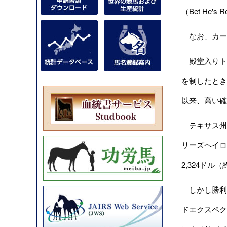
（Bet H
なお、カーリ
殿堂入りトレ
を制したとき
以来、高い確
テキサス州ア
リーズヘイロー
2,324ドル
しかし勝利数
ドエクスペクテ