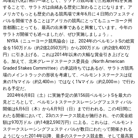
馬場近代化計画の一環として、サラトガ競馬場で三冠最終戦を実施
することで、サラトガは由緒ある歴史に加わることになります。ア
メリカでもっとも歴史のある競馬場で来年6月に４日間のフェスティ
バルを開催できることはアメリカの競馬にとってもニューヨーク州
首都圏にとっても、最高の出来事であると興奮しています。今年の
サラトガ開催でも述べましたが、ぜひ実施しましょう」。
NYRA（ニューヨーク競馬協会）は、2024年のベルモントSの総賞
金を150万ドル（約2億2,050万円）から200万ドル（約2億9,400万
円）に引き上げる。これは2014年以来の大幅な賞金引き上げとな
る。加えて、北米グレードステークス委員会（North American
Graded Stakes Committee）の承認待ちではあるが、サラトガ競馬
場のメイントラックの形状を考慮して、ベルモントステークスは従
来の1½マイル（約2,400ｍ）ではなく1¼マイル（約2,000ｍ）で行わ
れる予定だ。
2024年6月8日（土）に実施予定の第156回ベルモントSを最大の
見どころとして、ベルモントステークスレーシングフェスティバル
開催は6月6日（木）から6月9日（日）まで行われる。この4日間に
わたる開催において、23のステークス競走が施行され、その賞金総
額は970万ドル（約14億2,590万円）に上る。これらは、ベルモント
ステークスレーシングフェスティバルが数日にわたって開催される
ようになった2014年以降、最多のステークス競走数、そして最高賞