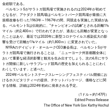
金総額である。
ベルモントSがサラトガ競馬場で実施されるのは2024年が初めて
となるが、アケダクト競馬場はベルモントパーク競馬場が最後に大
規模改修を行った1963年～1967年の間、同競走を実施した実績があ
る。ベルモントSは伝統的に、"チャンピオンの試練"とされる距離1½
マイル（約2,400ｍ）で行われてきたが、過去にも距離が変更となっ
たことはあり、最近では2020年に新型コロナウイルス感染拡大の影
響を受けて距離が1⅛マイル（約1,800ｍ）に変更されていた。
NYRAのデイビッド・オールークCEO兼会長は、ベルモントSがサ
ラトガ競馬場で施行されることは、「ニューヨーク州首都圏全体に
おいて重要な経済的影響と観光を生み出すでしょう。次の6月にサラ
トガ開催に新しいサラブレッド競馬の歴史を加えられることにわく
わくしています」と述べた。
2024年ベルモントステークスレーシングフェスティバル開催にお
けるホスピタリティーの提供、チケットパッケージ、価格などに関
する情報、詳細は2024年初めに発表される予定。
（1ドル＝約147円）
Edited Press Release
The Office of New York Gov. Kathy Hochul