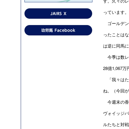
す。久々のレ
っています。
ゴールデンシ
ったことはな
は逆に同馬に
今季は数レー
28億1,06
「我々はた
ね。（今回が
今週末の香
ヴォイッジバ
ルたちと対戦