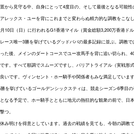
置から見守る中、自身にとって4度目の、そして最後となる可能性
アレックス・ユーを背にこれまでと変わらぬ精力的な調教をこな
10日（日）に行われるG1香港マイル（賞金総額3,200万香港ドル(約
レース唯一3勝を挙げているグッドババの最多記録に並ぶ。調教で
った後、メインのダートコースでユー攻馬手を背に追い切られ、400
です。すべて順調でスムーズですし、バリアトライアル（実戦形式
良いです。ヴィンセント・ホー騎手や関係者もみな満足していま
5勝を挙げているゴールデンシックスティは、競走シーズン6季目の
となる予定で、ホー騎手とともに地元の熱狂的な観衆の前で、日
撃つ。
休み明けを得意としています。過去の戦績を見ても、今朝の調教で