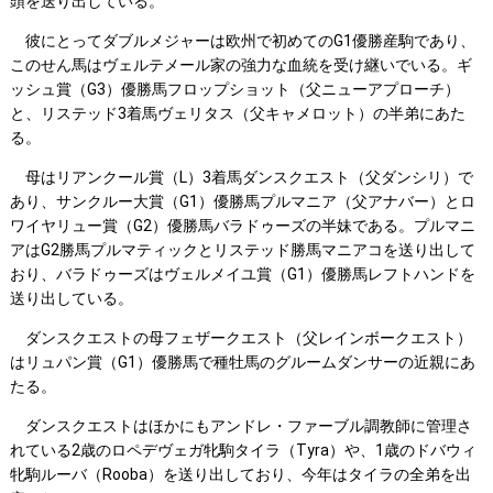
頭を送り出している。
彼にとってダブルメジャーは欧州で初めてのG1優勝産駒であり、
このせん馬はヴェルテメール家の強力な血統を受け継いでいる。ギ
ッシュ賞（G3）優勝馬フロップショット（父ニューアプローチ）
と、リステッド3着馬ヴェリタス（父キャメロット）の半弟にあた
る。
母はリアンクール賞（L）3着馬ダンスクエスト（父ダンシリ）で
あり、サンクルー大賞（G1）優勝馬プルマニア（父アナバー）とロ
ワイヤリュー賞（G2）優勝馬バラドゥーズの半妹である。プルマニ
アはG2勝馬プルマティックとリステッド勝馬マニアコを送り出して
おり、バラドゥーズはヴェルメイユ賞（G1）優勝馬レフトハンドを
送り出している。
ダンスクエストの母フェザークエスト（父レインボークエスト）
はリュパン賞（G1）優勝馬で種牡馬のグルームダンサーの近親にあ
たる。
ダンスクエストはほかにもアンドレ・ファーブル調教師に管理さ
れている2歳のロペデヴェガ牝駒タイラ（Tyra）や、1歳のドバウィ
牝駒ルーバ（Rooba）を送り出しており、今年はタイラの全弟を出