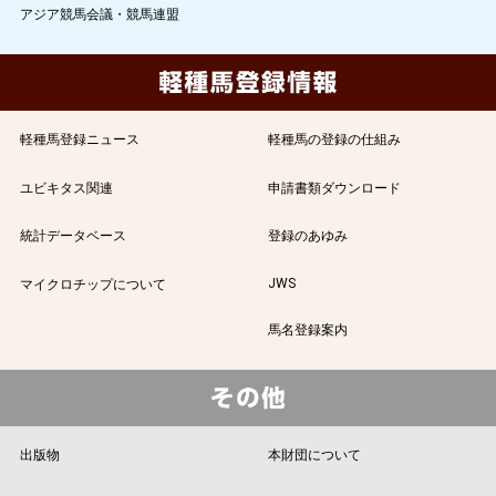
アジア競馬会議・競馬連盟
軽種馬登録ニュース
軽種馬の登録の仕組み
ユビキタス関連
申請書類ダウンロード
統計データベース
登録のあゆみ
JWS
マイクロチップについて
馬名登録案内
出版物
本財団について