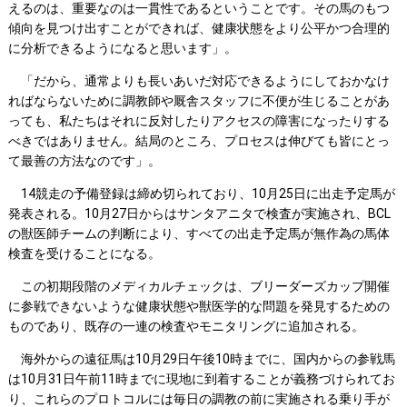
えるのは、重要なのは一貫性であるということです。その馬のもつ
傾向を見つけ出すことができれば、健康状態をより公平かつ合理的
に分析できるようになると思います」。
「だから、通常よりも長いあいだ対応できるようにしておかなけ
ればならないために調教師や厩舎スタッフに不便が生じることがあ
っても、私たちはそれに反対したりアクセスの障害になったりする
べきではありません。結局のところ、プロセスは伸びても皆にとっ
て最善の方法なのです」。
14競走の予備登録は締め切られており、10月25日に出走予定馬が
発表される。10月27日からはサンタアニタで検査が実施され、BCL
の獣医師チームの判断により、すべての出走予定馬が無作為の馬体
検査を受けることになる。
この初期段階のメディカルチェックは、ブリーダーズカップ開催
に参戦できないような健康状態や獣医学的な問題を発見するための
ものであり、既存の一連の検査やモニタリングに追加される。
海外からの遠征馬は10月29日午後10時までに、国内からの参戦馬
は10月31日午前11時までに現地に到着することが義務づけられてお
り、これらのプロトコルには毎日の調教の前に実施される乗り手が