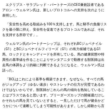
エクリプス・サラブレッド・パートナーズのCEO兼創設者である
アロン・ウェルマン氏は、新しいプロトコルへの支持を次のように
表明した。
「安全性を高める取組みを100％支持します。馬と騎手の負傷リス
クを最小限に抑え、安全性を促進できるプロトコルであれば、それ
を支持する所存です」。
ウェルマン氏のパートナーシップは、それぞれBCジュベナイル
（G1）とBCジュベナイルフィリーズ（G1）の有力候補であるG1
馬、ロックドとキャンディードを所有している。馬の健康状態や特
異性の基準値を作ることによりサンタアニタで勤務する獣医師は出
走馬の体調をより的確に判断できるようになると、ウェルマン氏は
語った。
「BCLはこれにより基準を構築できます。なぜなら、すべての馬
がジョグアップ（ゆるい速歩）やストレッチの仕方が完璧であるわ
けではないからです。獣医師がこれらの馬の傾向を熟知しているこ
とはプラスであると思います。ブリーダーズカップの開催週だけし
かそれらの馬を見ていないとすると、一見しただけで馬が健全かど
うかについて速断してしまう可能性があります。しかし経験から言