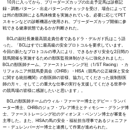
10月に入ってから、ブリーダーズカップの出走予定馬は診察記
録・調教パターン・出走パターンのチェックを受け、場合によって
は州の獣医師による馬体検査を実施されている。必要に応じてPET
スキャンなどの診断機器が使用され、ブリーダーズカップ開催に参
戦できる健康状態であるかが判断された。
BCLの副社長兼最高競走責任者であるドラ・デルガド氏はこう語
った。「BCLはすでに最高級の安全プロトコルを要求しています。
今回の新たなプロトコルの導入により、できるかぎり安全な2日間の
競馬開催を実施するための獣医監視体制がさらに強化されました。
BCLの獣医師チーム、ファーストレーシング社（1/ST Racing）・カ
リフォルニア州競馬委員会（CHRB）・HISA（競馬の公正確保と安全
に関する統括機関）の獣医師の皆様、協力してくださった規制獣医
師の方々、そしてこの重大な仕事の実行を支援してくださる世界中
の競馬場の皆様に感謝したいと思います」。
BCLの獣医師チームのウィル・ファーマー博士とデビー・ランパ
ーター博士、CHRBのジェフ・ブレア博士とティモシー・グランデ博
士、ファーストレーシング社のディオンヌ・ベンソン博士が審査を
主導した。また、HISAの馬の安全・福祉担当理事であるジェニファ
ー・デュレンバーガー博士と連携して作業が進められた。