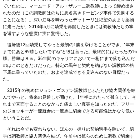
ていたのに、マームード・アル・ザルーニ調教師によって締め出さ
れたのだ（この調教師はのちに悪名高きドーピング事件で失脚する
ことになる）。深い屈辱を味わったデットーリは絶望のあまり薬物
に走ったが、2013年5月に騎乗を再開したときには調教師たちの掌
を返すような態度に実に驚愕した。
復帰後12回騎乗してやっと最初の1勝を挙げることができ、"年末
までにあと99勝したいですね"と彼は言った。最終的にはたったの16
勝。勝率は８％。36年間のキャリアにおいて一桁にまで落ち込んだ
のはこのときだけだった。特定の馬主と契約を結ばない調教師の格
下馬に乗っていたのだ。およそ達成できる見込みのない目標だっ
た。
2015年の初めにジョン・ゴスデン調教師とふたたび協力関係を結
んでやっと、将来の見通しが開けた。1年半にわたって孤立して、そ
れまで直面することのなかった痛ましい真実を知ったのだ。フリー
のジョッキーが一流厩舎の一流馬に騎乗できる可能性はかなり低い
ということだ。
それは今でも変わらない。ほんの一握りの契約騎手を除いて、騎
手は調教師と協力関係を結び、午前中は彼らのために調教で騎乗す