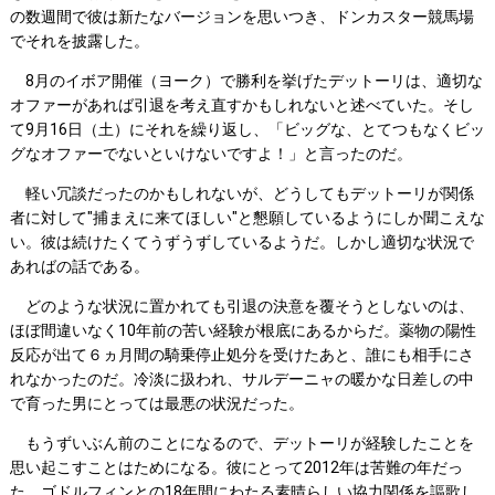
の数週間で彼は新たなバージョンを思いつき、ドンカスター競馬場
でそれを披露した。
8月のイボア開催（ヨーク）で勝利を挙げたデットーリは、適切な
オファーがあれば引退を考え直すかもしれないと述べていた。そし
て9月16日（土）にそれを繰り返し、「ビッグな、とてつもなくビッ
グなオファーでないといけないですよ！」と言ったのだ。
軽い冗談だったのかもしれないが、どうしてもデットーリが関係
者に対して"捕まえに来てほしい"と懇願しているようにしか聞こえな
い。彼は続けたくてうずうずしているようだ。しかし適切な状況で
あればの話である。
どのような状況に置かれても引退の決意を覆そうとしないのは、
ほぼ間違いなく10年前の苦い経験が根底にあるからだ。薬物の陽性
反応が出て６ヵ月間の騎乗停止処分を受けたあと、誰にも相手にさ
れなかったのだ。冷淡に扱われ、サルデーニャの暖かな日差しの中
で育った男にとっては最悪の状況だった。
もうずいぶん前のことになるので、デットーリが経験したことを
思い起こすことはためになる。彼にとって2012年は苦難の年だっ
た。ゴドルフィンとの18年間にわたる素晴らしい協力関係を謳歌し