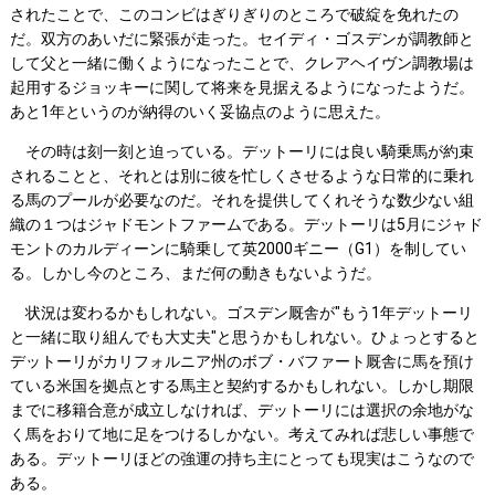
されたことで、このコンビはぎりぎりのところで破綻を免れたの
だ。双方のあいだに緊張が走った。セイディ・ゴスデンが調教師と
して父と一緒に働くようになったことで、クレアヘイヴン調教場は
起用するジョッキーに関して将来を見据えるようになったようだ。
あと1年というのが納得のいく妥協点のように思えた。
その時は刻一刻と迫っている。デットーリには良い騎乗馬が約束
されることと、それとは別に彼を忙しくさせるような日常的に乗れ
る馬のプールが必要なのだ。それを提供してくれそうな数少ない組
織の１つはジャドモントファームである。デットーリは5月にジャド
モントのカルディーンに騎乗して英2000ギニー（G1）を制してい
る。しかし今のところ、まだ何の動きもないようだ。
状況は変わるかもしれない。ゴスデン厩舎が"もう1年デットーリ
と一緒に取り組んでも大丈夫"と思うかもしれない。ひょっとすると
デットーリがカリフォルニア州のボブ・バファート厩舎に馬を預け
ている米国を拠点とする馬主と契約するかもしれない。しかし期限
までに移籍合意が成立しなければ、デットーリには選択の余地がな
く馬をおりて地に足をつけるしかない。考えてみれば悲しい事態で
ある。デットーリほどの強運の持ち主にとっても現実はこうなので
ある。