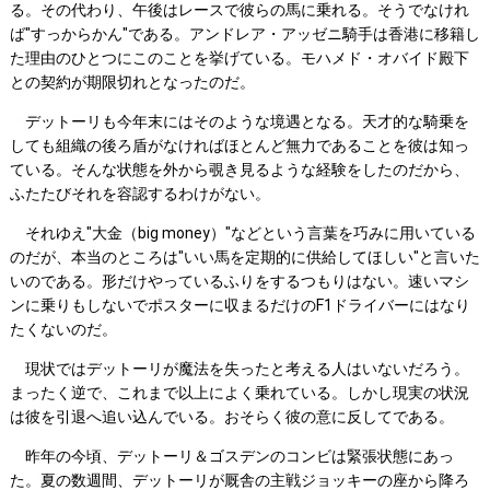
る。その代わり、午後はレースで彼らの馬に乗れる。そうでなけれ
ば"すっからかん"である。アンドレア・アッゼニ騎手は香港に移籍し
た理由のひとつにこのことを挙げている。モハメド・オバイド殿下
との契約が期限切れとなったのだ。
デットーリも今年末にはそのような境遇となる。天才的な騎乗を
しても組織の後ろ盾がなければほとんど無力であることを彼は知っ
ている。そんな状態を外から覗き見るような経験をしたのだから、
ふたたびそれを容認するわけがない。
それゆえ"大金（big money）"などという言葉を巧みに用いている
のだが、本当のところは"いい馬を定期的に供給してほしい"と言いた
いのである。形だけやっているふりをするつもりはない。速いマシ
ンに乗りもしないでポスターに収まるだけのF1ドライバーにはなり
たくないのだ。
現状ではデットーリが魔法を失ったと考える人はいないだろう。
まったく逆で、これまで以上によく乗れている。しかし現実の状況
は彼を引退へ追い込んでいる。おそらく彼の意に反してである。
昨年の今頃、デットーリ＆ゴスデンのコンビは緊張状態にあっ
た。夏の数週間、デットーリが厩舎の主戦ジョッキーの座から降ろ