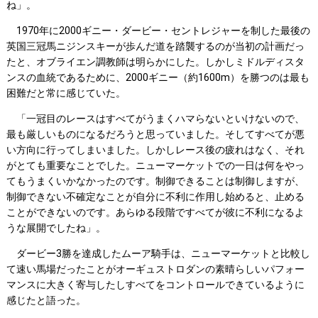
ね」。
1970年に2000ギニー・ダービー・セントレジャーを制した最後の
英国三冠馬ニジンスキーが歩んだ道を踏襲するのが当初の計画だっ
たと、オブライエン調教師は明らかにした。しかしミドルディスタ
ンスの血統であるために、2000ギニー（約1600m）を勝つのは最も
困難だと常に感じていた。
「一冠目のレースはすべてがうまくハマらないといけないので、
最も厳しいものになるだろうと思っていました。そしてすべてが悪
い方向に行ってしまいました。しかしレース後の疲れはなく、それ
がとても重要なことでした。ニューマーケットでの一日は何をやっ
てもうまくいかなかったのです。制御できることは制御しますが、
制御できない不確定なことが自分に不利に作用し始めると、止める
ことができないのです。あらゆる段階ですべてが彼に不利になるよ
うな展開でしたね」。
ダービー3勝を達成したムーア騎手は、ニューマーケットと比較し
て速い馬場だったことがオーギュストロダンの素晴らしいパフォー
マンスに大きく寄与したしすべてをコントロールできているように
感じたと語った。