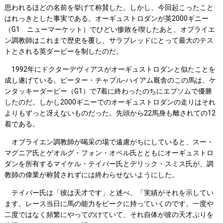
思われるほどの名前を挙げて称賛した。しかし、今回起こったこと
はれっきとした事実である。オーギュストロダンが英2000ギニー
（G1 ニューマーケット）でひどい惨敗を喫したあと、オブライエ
ン調教師はこれまで歴史を覆し、サラブレッドにとって最大のテス
トとされる英ダービーを制したのだ。
1992年にドクターデヴィアスがオーギュストロダンと似たことを
成し遂げている。ピーター・チャプル-ハイアム厩舎のこの馬は、ケ
ンタッキーダービー（G1）で7着に終わったのちにエプソムで優勝
したのだ。しかし2000ギニーでのオーギュストロダンの走りはそれ
よりもずっと冴えないものだった。先頭から22馬身も離されての12
着である。
オブライエン調教師が喝采の場で遠慮がちにしていると、スー・
マグニア氏とゲオルグ・フォン・オペル氏とともにオーギュストロ
ダンを所有するマイケル・テイバー氏とデリック・スミス氏が、調
教師の偉業が称賛されずには終わらせないようにした。
テイバー氏は「彼は天才です」と述べ、「実績がそれを示してい
ます。レース当日に馬の能力をピークに持っていくのです。一度や
二度ではなく頻繁にやってのけていて、それ自体が彼の天才ぶりを