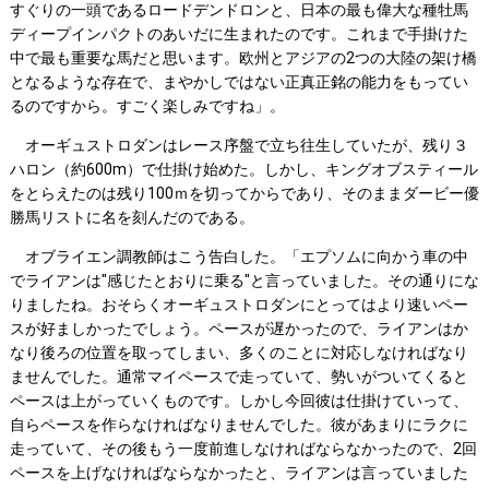
すぐりの一頭であるロードデンドロンと、日本の最も偉大な種牡馬
ディープインパクトのあいだに生まれたのです。これまで手掛けた
中で最も重要な馬だと思います。欧州とアジアの2つの大陸の架け橋
となるような存在で、まやかしではない正真正銘の能力をもってい
るのですから。すごく楽しみですね」。
オーギュストロダンはレース序盤で立ち往生していたが、残り３
ハロン（約600m）で仕掛け始めた。しかし、キングオブスティール
をとらえたのは残り100ｍを切ってからであり、そのままダービー優
勝馬リストに名を刻んだのである。
オブライエン調教師はこう告白した。「エプソムに向かう車の中
でライアンは"感じたとおりに乗る"と言っていました。その通りにな
りましたね。おそらくオーギュストロダンにとってはより速いペー
スが好ましかったでしょう。ペースが遅かったので、ライアンはか
なり後ろの位置を取ってしまい、多くのことに対応しなければなり
ませんでした。通常マイペースで走っていて、勢いがついてくると
ペースは上がっていくものです。しかし今回彼は仕掛けていって、
自らペースを作らなければなりませんでした。彼があまりにラクに
走っていて、その後もう一度前進しなければならなかったので、2回
ペースを上げなければならなかったと、ライアンは言っていました