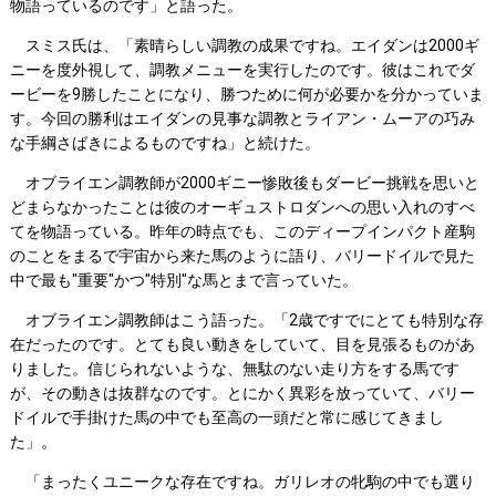
物語っているのです」と語った。
スミス氏は、「素晴らしい調教の成果ですね。エイダンは2000ギ
ニーを度外視して、調教メニューを実行したのです。彼はこれでダ
ービーを9勝したことになり、勝つために何が必要かを分かっていま
す。今回の勝利はエイダンの見事な調教とライアン・ムーアの巧み
な手綱さばきによるものですね」と続けた。
オブライエン調教師が2000ギニー惨敗後もダービー挑戦を思いと
どまらなかったことは彼のオーギュストロダンへの思い入れのすべ
てを物語っている。昨年の時点でも、このディープインパクト産駒
のことをまるで宇宙から来た馬のように語り、バリードイルで見た
中で最も"重要"かつ"特別"な馬とまで言っていた。
オブライエン調教師はこう語った。「2歳ですでにとても特別な存
在だったのです。とても良い動きをしていて、目を見張るものがあ
りました。信じられないような、無駄のない走り方をする馬です
が、その動きは抜群なのです。とにかく異彩を放っていて、バリー
ドイルで手掛けた馬の中でも至高の一頭だと常に感じてきまし
た」。
「まったくユニークな存在ですね。ガリレオの牝駒の中でも選り