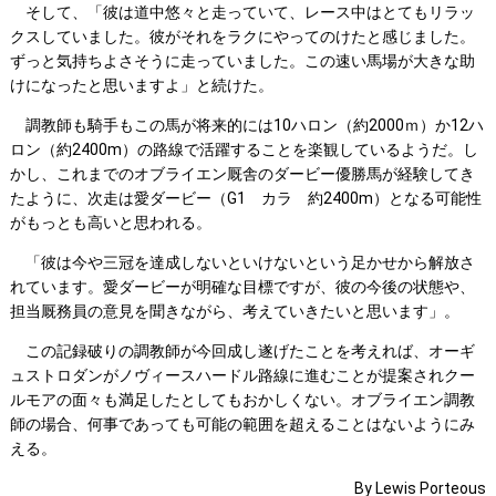
そして、「彼は道中悠々と走っていて、レース中はとてもリラッ
クスしていました。彼がそれをラクにやってのけたと感じました。
ずっと気持ちよさそうに走っていました。この速い馬場が大きな助
けになったと思いますよ」と続けた。
調教師も騎手もこの馬が将来的には10ハロン（約2000ｍ）か12ハ
ロン（約2400m）の路線で活躍することを楽観しているようだ。し
かし、これまでのオブライエン厩舎のダービー優勝馬が経験してき
たように、次走は愛ダービー（G1 カラ 約2400m）となる可能性
がもっとも高いと思われる。
「彼は今や三冠を達成しないといけないという足かせから解放さ
れています。愛ダービーが明確な目標ですが、彼の今後の状態や、
担当厩務員の意見を聞きながら、考えていきたいと思います」。
この記録破りの調教師が今回成し遂げたことを考えれば、オーギ
ュストロダンがノヴィースハードル路線に進むことが提案されクー
ルモアの面々も満足したとしてもおかしくない。オブライエン調教
師の場合、何事であっても可能の範囲を超えることはないようにみ
える。
By Lewis Porteous