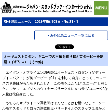
海外競馬ニュース 2023年06月08日 - No.21 - 1
▸ 海外競馬ニュース一覧に戻る
オーギュストロダン、ギニーでの不振を乗り越え英ダービーを制
覇（イギリス）［その他］
エイダン・オブライエン調教師はオーギュストロダン（父ディー
プインパクト）が英ダービー（G1）を制して自身にとってこのレー
スの９勝目がもたらされたとき、この馬をふたたび"ユニーク"と称し
た。しかし、エプソムのウィナーズサークルに立つ最も"ユニーク"な
人物は彼自身だった。
もちろんオブライエン調教師はそんなことはお構いなしで、クー
ルモアスタッドと自らの調教拠点バリードイルのスタッフ全員かと