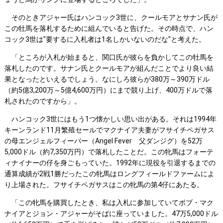
そのときアジャー氏はハンコック3世に、クールモアとサナン氏が
この牡馬を落札するために組んでいると告げた。その時点で、ハン
コック3世は"要するに入札者は1名しかいないのだな"と考えた。
「ところが入札が始まると、関口氏が彼らを負かしてこの牡馬を
落札したのです。サナン氏とクールモアが組んだことでより良い結
果となったといえるでしょう。なにしろ彼らが380万～390万ドル
（約5億3,200万～5億4,600万円）にまで競り上げ、400万ドルで落
札されたのですから」。
ハンコック3世にはもう1つ懐かしい思い出がある。それは1994年
キーンランド11月繁殖セールでマクナイア夫妻がフサイチペガサス
の母エンジェルフィーバー（Angel Fever 父ダンジグ）を52万
5,000ドル（約7,350万円）で落札したことだ。この牝馬はフォーテ
ィナイナーの仔を身ごもっていた。1992年に現役を引退するまでの
通算成績が2戦1勝だったこの牝馬はロングフィールドファームによ
り上場された。フサイチペガサスはこの牝馬の第4仔にあたる。
「この牝馬を購買したとき、私は入札に参加していてボブ・マク
ナイアとジョン・アジャーがそばに座っていました。47万5,000ドル