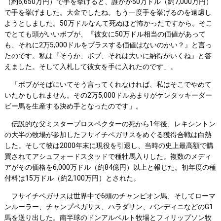
（約6,650万円）で手を挙げると、誰かが50万ドル（約7,000万円）
で手を挙げました。大金でしたね。もう一度手を挙げるのを遠慮し
ようとしました。50万ドルなんて死ぬほど怖かったですから。そこ
でとても頭がいいボブが、『彼女に50万ドル相当の価値があって
も、それに2万5,000ドルをプラスする価値はないのかい？』と言っ
たのです。私は『そうか、ボブ、それは大いに納得がいくね』と答
えました。そして入札して彼女を手に入れたのです」。
「ボブがそばにいてそう言ってくれなければ、私はそこでやめて
いたかもしれません。その2万5,000ドルあまりがケンタッキーダー
ビー馬を生産する決め手となったのです」。
伝説的な父ミスタープロスペクターの死から1年後、レキシントン
の大半の牧場が参加したフサイチペガサスをめぐる獲得合戦は白熱
した。そして彼は2000年末に現役を引退し、当時の史上最高額で購
買されてアシュフォードスタッドで種牡馬入りした。複数のメディ
アがその価格を6,000万ドル（約84億円）以上と報じた。初年度の種
付料は15万ドル（約2,100万円）とされた。
フサイチペガサスは世界中で6頭のチャンピオン馬、そしてローマ
ンルーラー、チャンプペガサス、ハラダサン、バンディニなどのG1
馬を送り出した。南半球のドンアルベルト牧場とフィリップソン牧