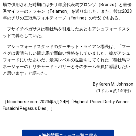
場で供用された時期にはチリ年度代表馬ブロンゾ（Bronzo）と最優
秀マイラーのテラモン（Telamon）を送り出した。また、彼は2023
年のチリの三冠馬フォルティーノ（Fortino）の母父でもある。
フサイチペガサスは種牡馬を引退したあともアシュフォードスタ
ッドで暮らしていた。
アシュフォードスタッドのダーモット・ライアン場長は、「フー
ペグは素晴らしい競走馬で面白い性格をしていました。彼がアシュ
フォードにいたあいだ、最高レベルの世話をしてくれた（種牡馬マ
ネージャーの）リチャード・バリーとそのチーム全員に感謝したい
と思います」と語った。
By Karen M. Johnson
（1ドル＝約140円）
［bloodhorse.com 2023年5月24日「Highest-Priced Derby Winner
Fusaichi Pegasus Dies」］
▸ 海外競馬ニュース一覧に戻る