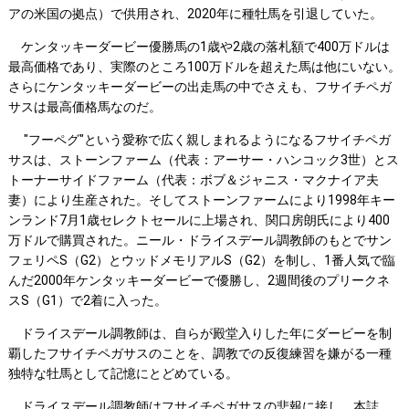
アの米国の拠点）で供用され、2020年に種牡馬を引退していた。
ケンタッキーダービー優勝馬の1歳や2歳の落札額で400万ドルは
最高価格であり、実際のところ100万ドルを超えた馬は他にいない。
さらにケンタッキーダービーの出走馬の中でさえも、フサイチペガ
サスは最高価格馬なのだ。
"フーペグ"という愛称で広く親しまれるようになるフサイチペガ
サスは、ストーンファーム（代表：アーサー・ハンコック3世）とス
トーナーサイドファーム（代表：ボブ＆ジャニス・マクナイア夫
妻）により生産された。そしてストーンファームにより1998年キー
ンランド7月1歳セレクトセールに上場され、関口房朗氏により400
万ドルで購買された。ニール・ドライスデール調教師のもとでサン
フェリペS（G2）とウッドメモリアルS（G2）を制し、1番人気で臨
んだ2000年ケンタッキーダービーで優勝し、2週間後のプリークネ
スS（G1）で2着に入った。
ドライスデール調教師は、自らが殿堂入りした年にダービーを制
覇したフサイチペガサスのことを、調教での反復練習を嫌がる一種
独特な牡馬として記憶にとどめている。
ドライスデール調教師はフサイチペガサスの悲報に接し、本誌