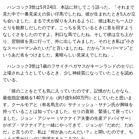
ハンコック3世は5月24日、本誌に対してこう語った。「それまで
見た中で一番見栄えの良い仔馬でしたね。彼が生まれたとき5人が立
ち会いました。まるで犬が探りを入れるように、彼は私たち一人ひ
とりを観察しだしたのです。こっちを見ているときに首を回すよう
なしぐさをしたのですよ。利口な馬でしたね。そして彼は立ち上が
り、翌朝彼を見に行って、外に出してみました。そのとき私は"小さ
なスーパーマンみたいだ"と言いましたね。だから"スーパーマン"と
いうあだ名をつけました。素晴らしい見栄えでしたね」。
ハンコック3世は1歳のフサイチペガサスがキーンランドのセリに
上場されようとしているとき、少し神経質になっていたことを認め
ている。
「彼のことをとても気に入っていたのです。記憶がたしかなら、
最低指定価格を140万ドル（約1億9,600万円）としていたと思いま
す。クールモアと（有名馬主の）サティッシュ・サナン氏が興味を
持っていることは知っていました。セリの直前、緊張して座ってい
ました。ジョン・アジャー（マクナイア夫妻の生産アドバイザー）
がボブ・マクナイアと一緒にやってきて、ジョンが『だめだ、だめ
だ』と言うので、私は『何があったんだい？』と聞いたのです。ち
ょうど馬がリングに登場するところでした」。