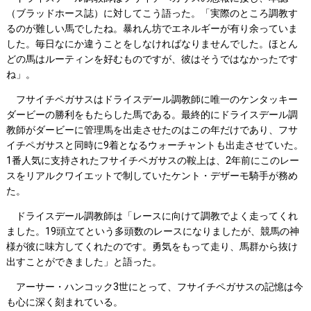
（ブラッドホース誌）に対してこう語った。「実際のところ調教す
るのが難しい馬でしたね。暴れん坊でエネルギーが有り余っていま
した。毎日なにか違うことをしなければなりませんでした。ほとん
どの馬はルーティンを好むものですが、彼はそうではなかったです
ね」。
フサイチペガサスはドライスデール調教師に唯一のケンタッキー
ダービーの勝利をもたらした馬である。最終的にドライスデール調
教師がダービーに管理馬を出走させたのはこの年だけであり、フサ
イチペガサスと同時に9着となるウォーチャントも出走させていた。
1番人気に支持されたフサイチペガサスの鞍上は、2年前にこのレー
スをリアルクワイエットで制していたケント・デザーモ騎手が務め
た。
ドライスデール調教師は「レースに向けて調教でよく走ってくれ
ました。19頭立てという多頭数のレースになりましたが、競馬の神
様が彼に味方してくれたのです。勇気をもって走り、馬群から抜け
出すことができました」と語った。
アーサー・ハンコック3世にとって、フサイチペガサスの記憶は今
も心に深く刻まれている。