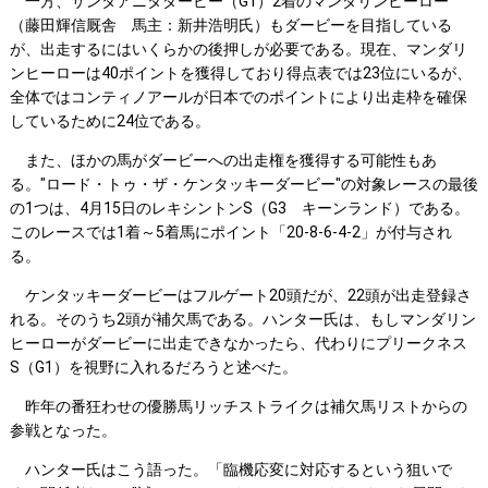
一方、サンタアニタダービー（G1）2着のマンダリンヒーロー
（藤田輝信厩舎 馬主：新井浩明氏）もダービーを目指している
が、出走するにはいくらかの後押しが必要である。現在、マンダリ
ンヒーローは40ポイントを獲得しており得点表では23位にいるが、
全体ではコンティノアールが日本でのポイントにより出走枠を確保
しているために24位である。
また、ほかの馬がダービーへの出走権を獲得する可能性もあ
る。"ロード・トゥ・ザ・ケンタッキーダービー"の対象レースの最後
の1つは、4月15日のレキシントンS（G3 キーンランド）である。
このレースでは1着～5着馬にポイント「20-8-6-4-2」が付与され
る。
ケンタッキーダービーはフルゲート20頭だが、22頭が出走登録さ
れる。そのうち2頭が補欠馬である。ハンター氏は、もしマンダリン
ヒーローがダービーに出走できなかったら、代わりにプリークネス
S（G1）を視野に入れるだろうと述べた。
昨年の番狂わせの優勝馬リッチストライクは補欠馬リストからの
参戦となった。
ハンター氏はこう語った。「臨機応変に対応するという狙いで