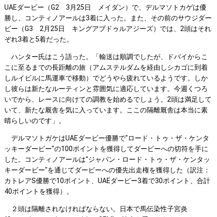
UAEダービー（G2 3月25日 メイダン）で、デルマソトカゲは優
勝し、コンティノアールは3着に入った。また、その前のサウジダー
ビー（G3 2月25日 キングアブドゥルアジーズ）では、2頭はそれ
ぞれ3着と5着だった。
ハンター氏はこう語った。「輸送は順調でしたが、ドバイからこ
こに至るまでの長距離の旅（アムステルダムを経由しシカゴに到着
しルイビルに馬運車で移動）でどうやら疲れているようです。しか
し彼らは新たなルーティンと雰囲気に適応しています。今週くつろ
いでから、レースに向けての調教を始めるでしょう。2頭は満足して
いて、新たな厩舎を気に入っています。ここの隔離厩舎は本当に素
晴らしいのです」。
デルマソトガケはUAEダービー優勝で"ロード・トゥ・ザ・ケンタ
ッキーダービー"の100ポイントを獲得してダービーへの切符を手に
した。コンティノアールは"ジャパン・ロード・トゥ・ザ・ケンタッ
キーダービー"を通じてダービーへの優先出走権を獲得した（訳注：
カトレアS優勝で10ポイント、UAEダービー3着で30ポイント、合計
40ポイントを獲得）。
２頭は隔離されなければならない。日本で馬伝染性子宮炎