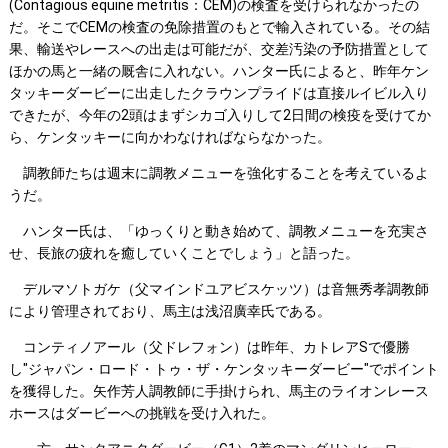
(Contagious equine metritis：CEM)の検査を受けられなかったの
だ。そこでCEMの検査の免除措置のもとで輸入されている。その結
果、輸送やレースへの出走は可能だが、交差汚染の予防措置として
ほかの馬と一緒の厩舎に入れない。ハンター氏によると、昨年ケン
タッキーダービーに出走したクラウンプライドは直接ルイビル入り
できたが、今年の2頭はまずシカゴ入りして2日間の検疫を受けてか
ら、ケンタッキーに向かわなければならなかった。
調教師たちは週末に調教メニューを強化することを考えているよ
うだ。
ハンター氏は、「ゆっくりと動き始めて、調教メニューを充実さ
せ、長旅の疲れを癒していくことでしょう」と語った。
デルマソトガケ（父マインドユアビスケッツ）は音無秀孝調教師
により管理されており、馬主は浅沼廣幸氏である。
コンティノアール（父ドレフォン）は昨年、カトレアSで優勝
し"ジャパン・ロード・トゥ・ザ・ケンタッキーダービー"でポイント
を獲得した。矢作芳人調教師に手掛けられ、馬主のライオンレース
ホースはダービーへの挑戦を受け入れた。