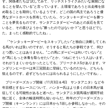
す。関係者たちは"試してみて、リッチストライクみたいな展開にな
ることを望んでいる"と言っています。土壇場であろうと出走権を掠
め取ることを期待しているようです。どこの国の馬主であろうと優
秀なダートホースを所有していたら、ケンタッキーダービーを勝つ
ことを夢見るものです。サンタアニタダービーのあとの反応を見て
いると、その喜びようから"勝ったのではないか？"と思うほどでし
た。まったく感動的でしたね」。
「"ケンタッキーダービーをスキップしたい"と独自に決断してくれ
る馬がいれば良いのですが。そうすると私たちが参戦できて、何ひ
とつ悪いことはありません。"この馬にダービーは向いていない"と
か"馬にもっと休養を取らせたい"とか、つねにそういう人はいます。
それがうまくいかなかったとしても、プリークネスSがあります。マ
ンダリンヒーローは米三冠競走に登録しているのだから、どちらも
狙えるのです。必ずどちらかには出られるようにしたいですね」。
ブリーダーズカップ開催（11月3日＆4日 サンタアニタ）など今
年目標とするレースについて、ハンター氏はより多くの日本馬が遠
征してくる可能性があると述べた。サンタアニタ競馬場が通関手続
地に近く、全体の輸送時間も短いからだ。昨年のブリーダーズカッ
プ開催（キーンランド）には日本から1頭しか参戦しなかった。その