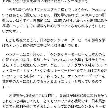
原因のひとつは競馬場の立地だったとハンター氏は言う。
「今年は誰もがカリフォルニアを目指すでしょうから、それにつ
いてはあまり心配していません。西海岸であれば、東海岸ほどの影
響はないはずです。理想的には、2日間の検疫が終わった瞬間に馬を
馬場に出して、すぐに調教を始めリラックスさせられるようにした
いのです」。
しかし現在のところ、日本はケンタッキーダービーで初勝利を挙
げるという目前の課題に重点的に取り組んでいる。
ハンター氏はこう語った。「ケンタッキーダービーが日本人の心
に響くものであり、参加したくてたまらないと熱望する様子を目の
当たりにして感激しています。またチャーチルダウンズ社が"ジャパ
ン・ロード・トゥ・ザ・ケンタッキーダービー" を立ち上げて力を注
いでいることも心強いです。彼らもまた、ケンタッキーダービーを
世界中の人々に楽しんでもらえるようにしようと思っているので
す」。
「才能豊かな2頭がここに到着し、３頭目が日本代表に加わるかも
しれないと期待しており、とてもワクワクする状況です。日本馬は
どこでも勝利を挙げてきました。そして次の目標はケンタッキーダ