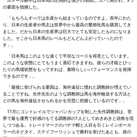
ルメール騎手は日本馬の圧倒的な強さの理由について聞かれ、3つ
の要因を指摘した。
「もちろんすべては生産から始まっているのですよ。長年にわた
り、日本の生産者や馬主は世界中から最高の繁殖牝馬を購買してき
ました。だから日本の生産界は巨大でとても安定したものになりま
した。そこから日本馬のレベルもどんどん上がっていったので
す」。
「日本馬はこのような速くて平坦なコースを得意としています。
このような状態にとてもうまく適応できますね。彼らの才能とぴっ
たりの馬場状態をもってすれば、素晴らしいパフォーマンスを発揮
できるのです」。
「最後に挙げられる要因は、海外遠征に慣れた調教師が増えてい
ることですね。矢作先生のような調教師は馬を海外輸送する方法と
どの馬を海外遠征させられるかを完璧に把握しているのです」。
11月にコントレイルでジャパンカップを制した矢作調教師は、世
界で最も優秀で好感のもてる調教師の1人としてめきめきと頭角を現
しつつある。トレードマークのパナマ帽と人目を引くレインボーカ
ラーのネクタイ。ステイフーリッシュで勝利を挙げたあとも、彼の