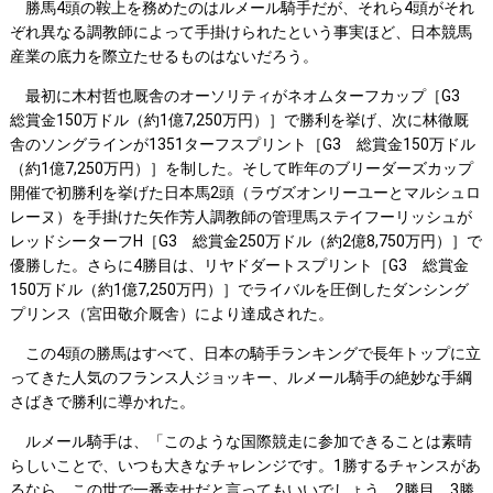
勝馬4頭の鞍上を務めたのはルメール騎手だが、それら4頭がそれ
ぞれ異なる調教師によって手掛けられたという事実ほど、日本競馬
産業の底力を際立たせるものはないだろう。
最初に木村哲也厩舎のオーソリティがネオムターフカップ［G3
総賞金150万ドル（約1億7,250万円）］で勝利を挙げ、次に林徹厩
舎のソングラインが1351ターフスプリント［G3 総賞金150万ドル
（約1億7,250万円）］を制した。そして昨年のブリーダーズカップ
開催で初勝利を挙げた日本馬2頭（ラヴズオンリーユーとマルシュロ
レーヌ）を手掛けた矢作芳人調教師の管理馬ステイフーリッシュが
レッドシーターフH［G3 総賞金250万ドル（約2億8,750万円）］で
優勝した。さらに4勝目は、リヤドダートスプリント［G3 総賞金
150万ドル（約1億7,250万円）］でライバルを圧倒したダンシング
プリンス（宮田敬介厩舎）により達成された。
この4頭の勝馬はすべて、日本の騎手ランキングで長年トップに立
ってきた人気のフランス人ジョッキー、ルメール騎手の絶妙な手綱
さばきで勝利に導かれた。
ルメール騎手は、「このような国際競走に参加できることは素晴
らしいことで、いつも大きなチャレンジです。1勝するチャンスがあ
るなら、この世で一番幸せだと言ってもいいでしょう。2勝目、3勝