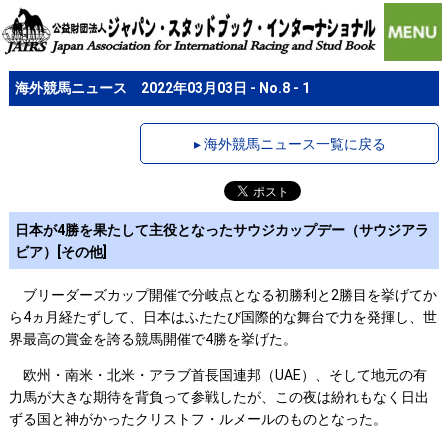
海外競馬ニュース 2022年03月03日 - No.8 - 1
▸ 海外競馬ニュース一覧に戻る
日本が4勝を果たして主役となったサウジカップデー（サウジアラ
ビア）[その他]
ブリーダーズカップ開催で分岐点となる初勝利と2勝目を挙げてか
ら4ヵ月経たずして、日本はふたたび国際的な舞台で力を発揮し、世
界最高の賞金を誇る競馬開催で4勝を挙げた。
欧州・南米・北米・アラブ首長国連邦（UAE）、そして地元の有
力馬が大きな期待を背負って参戦したが、この夜は紛れもなく日出
ずる国と神がかったクリストフ・ルメールのものとなった。