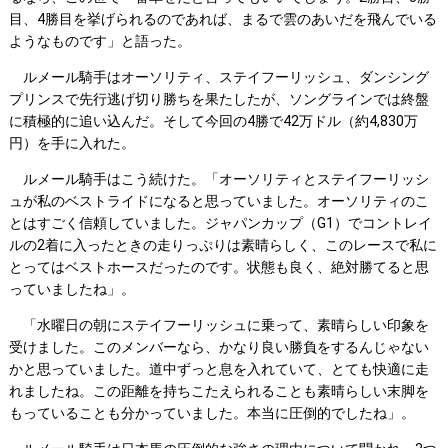
目、4勝目を挙げられるのであれば、まるで雲のあいだを飛んでいる
ようなものです」と語った。
ルメール騎手はオーソリティ、ステイフーリッシュ、ダンシング
プリンスで先行逃げ切り勝ちを果たしたが、ソングラインでは終盤
に積極的に追い込んだ。そして今回の4勝で42万ドル（約4,830万
円）を手に入れた。
ルメール騎手はこう続けた。「オーソリティとステイフーリッシ
ュが私のベストライドになると思っていました。オーソリティのこ
とはすごく信頼していました。ジャパンカップ（G1）でコントレイ
ルの2着に入ったときの走りっぷりは素晴らしく、このレースで私に
とってはベストホースだったのです。状態も良く、絶対勝てると思
っていましたね」。
「水曜日の朝にステイフーリッシュに乗って、素晴らしい印象を
受けました。このメンバーなら、かなり良い勝負をするんじゃない
かと思っていました。道中ずっと息を入れていて、とても快適に走
れましたね。この距離を持ちこたえられることも素晴らしい末脚を
もっていることも分かっていました。本当に圧倒的でしたね」。