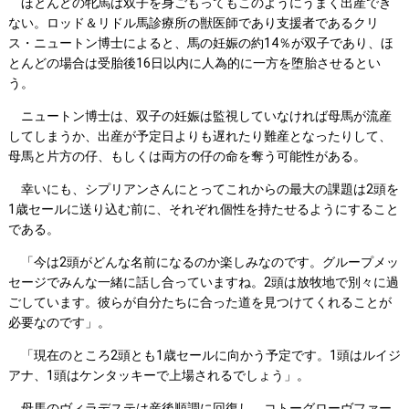
ほとんどの牝馬は双子を身ごもってもこのようにうまく出産でき
ない。ロッド＆リドル馬診療所の獣医師であり支援者であるクリ
ス・ニュートン博士によると、馬の妊娠の約14％が双子であり、ほ
とんどの場合は受胎後16日以内に人為的に一方を堕胎させるとい
う。
ニュートン博士は、双子の妊娠は監視していなければ母馬が流産
してしまうか、出産が予定日よりも遅れたり難産となったりして、
母馬と片方の仔、もしくは両方の仔の命を奪う可能性がある。
幸いにも、シプリアンさんにとってこれからの最大の課題は2頭を
1歳セールに送り込む前に、それぞれ個性を持たせるようにすること
である。
「今は2頭がどんな名前になるのか楽しみなのです。グループメッ
セージでみんな一緒に話し合っていますね。2頭は放牧地で別々に過
ごしています。彼らが自分たちに合った道を見つけてくれることが
必要なのです」。
「現在のところ2頭とも1歳セールに向かう予定です。1頭はルイジ
アナ、1頭はケンタッキーで上場されるでしょう」。
母馬のヴィラデステは産後順調に回復し、コトーグローヴファー