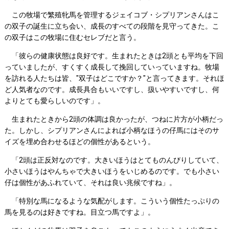
この牧場で繁殖牝馬を管理するジェイコブ・シプリアンさんはこ
の双子の誕生に立ち会い、成長のすべての段階を見守ってきた。こ
の双子はこの牧場に住むセレブだと言う。
「彼らの健康状態は良好です。生まれたときは2頭とも平均を下回
っていましたが、すくすく成長して挽回していっていますね。牧場
を訪れる人たちは皆、"双子はどこですか？"と言ってきます。それほ
ど人気者なのです。成長具合もいいですし、扱いやすいですし、何
よりとても愛らしいのです」。
生まれたときから2頭の体調は良かったが、つねに片方が小柄だっ
た。しかし、シプリアンさんによれば小柄なほうの仔馬にはそのサ
イズを埋め合わせるほどの個性があるという。
「2頭は正反対なのです。大きいほうはとてものんびりしていて、
小さいほうはやんちゃで大きいほうをいじめるのです。でも小さい
仔は個性があふれていて、それは良い兆候ですね」。
「特別な馬になるような気配がします。こういう個性たっぷりの
馬を見るのは好きですね。目立つ馬ですよ」。