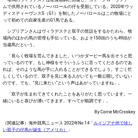
ムで供用されているノーパロールの仔を受胎している。2020年ウッ
ディスティーヴンスS（G1）を制したノーパロールはこの牧場にと
って初めての自家生産のG1馬である。
シプリアンさんはヴィラデステと双子の世話をするかたわら、牧
場内のほかの馬の管理も手伝っている。およそ150頭のうち49頭が
当歳馬だという。
「長らく牧場を営んできました。いつかダービー馬を出そうと思
っているのです。もし神様をそういうふうに言ってくださるのであ
れば、そのような馬が手に入れることができるでしょう。すごく忙
しくしているので、双子を見に来る人がいても一般公開していない
のです。でも、"見に来たい"という声はあがっていますね」。
「双子が生まれてきてくれたことをありがたく思っています。一
緒にいると喜びが湧いてきます。すべてが順調です」。
By Corrie McCroskey
（関連記事）海外競馬ニュース 2022年No.14「
ルイジアナ州で珍し
い双子の仔馬が誕生（アメリカ）
」