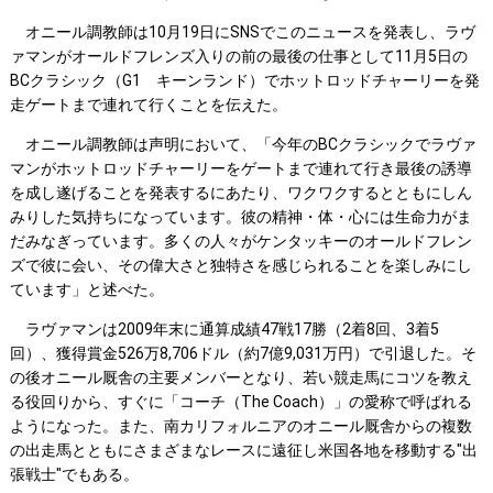
オニール調教師は10月19日にSNSでこのニュースを発表し、ラヴ
ァマンがオールドフレンズ入りの前の最後の仕事として11月5日の
BCクラシック（G1 キーンランド）でホットロッドチャーリーを発
走ゲートまで連れて行くことを伝えた。
オニール調教師は声明において、「今年のBCクラシックでラヴァ
マンがホットロッドチャーリーをゲートまで連れて行き最後の誘導
を成し遂げることを発表するにあたり、ワクワクするとともにしん
みりした気持ちになっています。彼の精神・体・心には生命力がま
だみなぎっています。多くの人々がケンタッキーのオールドフレン
ズで彼に会い、その偉大さと独特さを感じられることを楽しみにし
ています」と述べた。
ラヴァマンは2009年末に通算成績47戦17勝（2着8回、3着5
回）、獲得賞金526万8,706ドル（約7億9,031万円）で引退した。そ
の後オニール厩舎の主要メンバーとなり、若い競走馬にコツを教え
る役回りから、すぐに「コーチ（The Coach）」の愛称で呼ばれる
ようになった。また、南カリフォルニアのオニール厩舎からの複数
の出走馬とともにさまざまなレースに遠征し米国各地を移動する"出
張戦士"でもある。