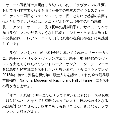
オニール調教師の声明はこう続いていた。「ラヴァマンの生涯に
おいて特別で重要な役割を演じた長年の馬主のデイヴ＆スティー
ヴ・ケンリー両氏とジェイソン・ウッド氏にとりわけ感謝の言葉を
伝えたいです。さらには、ノエ・ガルシア氏（長年の担当厩務
員）、アントニオ・ロメロ氏（長年の調教騎手）、サバス・リベラ
氏（ラヴァマンの兄弟のような世話係）、ジミー・ヒメネス氏（長
年の装蹄師）、レアンドロ・モラ氏（厩舎の右腕的存在）にも感謝
しています」。
「ラヴァマンをいくつかのG1優勝に導いてくれたコリー・ナカタ
ニ元騎手やパトリック・ヴァレンズエラ元騎手、現役時代のラヴァ
マンを支えてくれたハリウッドパーク・サンタアニタ・デルマーの
各競馬場と経営陣にも感謝したいと思います。さらにラヴァマンが
2015年に初めて資格を得た年に殿堂入りを認めてくれた全米競馬殿
堂博物館（National Museum of Racing and Hall of Fame）にも感謝
の意を表します」。
「オニール厩舎は18年にわたりラヴァマンとともにレースや調教
に取り組んだことをとても有難く思っています。彼の代わりとなる
馬は絶対にいませんし、探すつもりもありません。さよなら、ラヴ
ァマン。大好きだよ」。