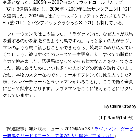
身馬となった。2005年～2007年にハリウッドゴールドカップ
（G1）3連覇を果たし、2006年～2007年にはサンタアニタH（G1）
を連覇した。2006年にはチャールズウィッティンガムメモリアル
H（芝G1T）とパシフィッククラシックS（G1）も制している。
ブローウェン氏はこう語った。「ラヴァマンは、なぜ人々が競馬
を愛するのかを象徴するような馬ですね。もっと多くの人がラヴァ
マンのような馬に親しむことができたなら、競馬にのめり込んでい
くでしょう。彼はすべてのレースで一生懸命走り、すべての勝負に
全力で挑みました。誘導馬になってからも壮大なことをやってきま
した。彼に会うためにいつも多くの人がダグの厩舎を訪れていまし
たね。本物のスターなのです。オールドフレンズに殿堂入りした2
頭、シルバーチャームとラヴァマンがいることは、ここで働く全員
にとって勲章となります。ラヴァマンをここに迎えることにワクワ
クしています」。
By Claire Crosby
（1ドル＝約150円）
（関連記事）海外競馬ニュース 2012年No.23「
ラヴァマン、ダービ
ー勝馬のリードポニーとして第2の人生開始（アメリカ）
」