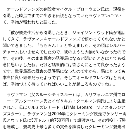
オールドフレンズの創設者マイケル・ブローウェン氏は、現役を
引退した時点ですでに生きる伝説となっていたラヴァマンについ
て、辛抱が報われたと語った。
「彼が競走生活から引退したとき、ジェイソン・ウッド氏が電話
してきて、ラヴァマンをオールドフレンズで預かってくれないかと
聞いてきました。『もちろん！』と答えました。その頃はシルバー
チャームもいませんでしたので、彼のような大物がいなかったので
す。その後、そのまま厩舎の誘導馬になると聞いたときはとても残
念に思いましたね。だけど結果的には皆さんにとって良かったよう
です。世界最高の厩舎の誘導馬になったのですから。馬にとっても
本当に良い結果だったようです。そしてオールドフレンズはと言え
ば、辛抱づよく待っていればいいことが起こるものですね」。
ラヴァマン（父スルーシティスルー）は、カリフォルニア州でロ
ニー・アルターバーン氏とイヴ＆キム・クールマン両氏により生産
された。母はリルミズレナード（Li'l Ms. Leonard 父ノスタルジア
ズスター）。ラヴァマンは2004年にクレーミング競走でケンリー両
氏とウッド氏に5万ドル（約750万円）で譲渡され、その後G1・7勝
を達成し、競馬史上最も多くの賞金を獲得したクレーミング競走出