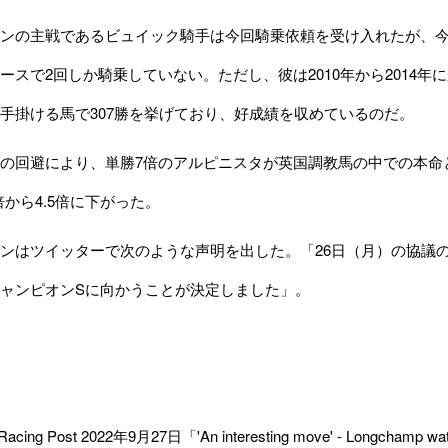
ンの主戦であるビュイック騎手は今回騎乗依頼を受け入れたが、今
ースで2回しか騎乗していない。ただし、彼は2010年から2014
手掛ける馬で307勝を挙げており、好成績を収めているのだ。
の回避により、単勝7倍のアルピニスタが英国調教馬の中での本命
倍から4.5倍に下がった。
ンはツイッターで次のような声明を出した。「26日（月）の協議
ャンピオンSに向かうことが決定しました」。
acing Post 2022年9月27日「'An interesting move' - Longchamp wate