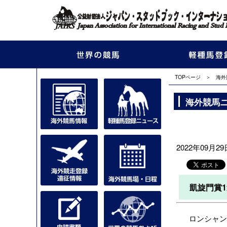
TOPページ
＞
海外
海外競馬
2022年09月29日
凱旋門賞
ロンシャン競