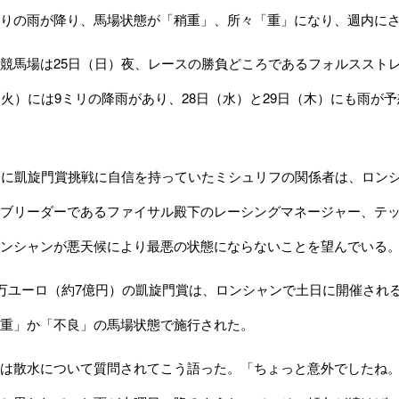
りの雨が降り、馬場状態が「稍重」、所々「重」になり、週内に
馬場は25日（日）夜、レースの勝負どころであるフォルスストレ
（火）には9ミリの降雨があり、28日（水）と29日（木）にも雨
に凱旋門賞挑戦に自信を持っていたミシュリフの関係者は、ロンシ
ブリーダーであるファイサル殿下のレーシングマネージャー、テ
ンシャンが悪天候により最悪の状態にならないことを望んでいる
万ユーロ（約7億円）の凱旋門賞は、ロンシャンで土日に開催される
重」か「不良」の馬場状態で施行された。
は散水について質問されてこう語った。「ちょっと意外でしたね。