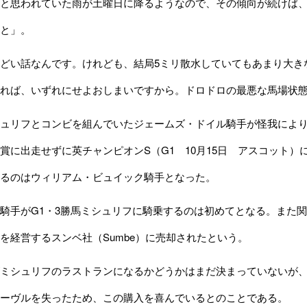
と思われていた雨が土曜日に降るようなので、その傾向が続けば
と」。
い話なんです。けれども、結局5ミリ散水していてもあまり大きな
れば、いずれにせよおしまいですから。ドロドロの最悪な馬場状
リフとコンビを組んでいたジェームズ・ドイル騎手が怪我により離
賞に出走せずに英チャンピオンS（G1 10月15日 アスコット
るのはウィリアム・ビュイック騎手となった。
手がG1・3勝馬ミシュリフに騎乗するのは初めてとなる。また
を経営するスンベ社（Sumbe）に売却されたという。
シュリフのラストランになるかどうかはまだ決まっていないが、ス
ーヴルを失ったため、この購入を喜んでいるとのことである。