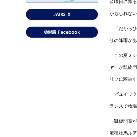
金曜日に降る
かもしれない
「だからひど
リの降雨があ
この夏ミシュ
ヤーが凱旋門
リフに騎乗す
ビュイック騎
ランスで牧場
凱旋門賞がミ
流種牡馬ルア