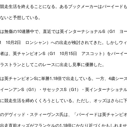
競走生活を終えることになる。あるブックメーカーはバーイード
ないと予想している。
無傷の10連勝中で、直近では英インターナショナルS（G1 ヨ
1 10月2日 ロンシャン）への出走が検討されてきた。しかしウ
者は、英チャンピオンS（G1 10月15日 アスコット）をバーイ
ラストランとしてこのレースに出走し見事に優勝した。
英チャンピオンSに単勝1.18倍で出走している。一方、4歳シー
クイーンアンS（G1）・サセックスS（G1）・英インターナショナル
に競走生活を締めくくろうとしている。ただし、オッズはさらに
のデヴィッド・スティーヴンス氏は、「バーイードは英チャンピオ
出走直前オッズがフランケルの1.18倍にかなり近づくかもしれま