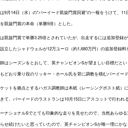
9月14日（水）の"バーイード凱旋門賞回避"の一報をうけて、11
を凱旋門賞の本命（単勝5倍）とした。
凱旋門賞で単勝3.25倍とされていたが、出走するには追加登録
設立したシャドウェルが12万ユーロ（約1,680万円）の追加登録
はシーズンをとおして、英チャンピオンSが望ましい目標だという
もどおり乗り役のリッキー・ホール氏を背に調教を積むバーイー
ケットを拠点とするハガス調教師は本紙（レーシングポスト紙）に
きて、バーイードのラストランは10月15日にアスコットで行われ
ーナショナルSでとても印象的な走りを見せたので、当然あらゆる
で走らせ続けたいと思っていたので、英チャンピオンSが唯一理にか