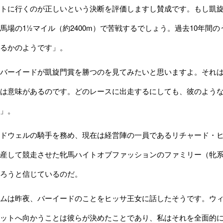
トに行くのが正しいという決断を評価しますし賛成です。もし凱旋
馬場の1½マイル（約2400m）で苦戦するでしょう。過去10年間
るかのようです」。
バーイードが凱旋門賞を勝つのを見てみたいと思いますよ。それは
は意味があるのです。どのレースに出走するにしても、彼のよう
」。
ドウェルの騎手を務め、現在は経営陣の一員であるリチャード・ヒ
産して競走させた牝馬ハイトオブファッションのファミリー（牝
ろうと信じているのだ。
ムは昨夜、バーイードのことをヒッサ王女に話したそうです。ウィ
ットへ向かうことは彼らが決めたことであり、私はそれを全面的