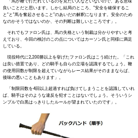
「馬が鞭で打たれているのを見たい人などいないので、ある意味
良いことだと思います。しかし結局のところ、"安全を確保するこ
と"と"馬を奮起させること"のあいだの解釈になります。安全のため
なのかそうではないのか、その判断は難しいところです」。
それでもファロン氏は、馬の失格という制裁は分かりやすいと考
えており、今回の検討のこの点についてはカーソン氏と同様に満足
している。
現役時代に2,200勝以上を挙げたファロン氏はこう続けた。「これ
は良い措置であり、どの騎手も自らの立場を認識するでしょう。鞭
の使用回数が制限を超えていながらレース結果がそのままならば、
後味の悪いこともあります」。
「制限回数を4回以上超過すれば負けてしまうことを認識していれ
ば、騎手はそのような違反を犯すことはないでしょう。そういうシ
ンプルで白黒はっきりしたルールが望まれていたのです」。