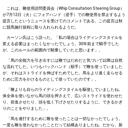
これは、鞭使用諮問委員会（Whip Consultation Steering Group）
が7月12日（火）にフォアハンド（逆手）での鞭使用を禁止するよう
提言したというニュースを受けてのコメントである。この提言は秋
に競馬施行規程に取り入れられるようだ。
カーソン氏はこう語った。「私の場合はライディングスタイルを
変える必要はまったくなかったでしょう。30年前まで騎手でした
が、このルールの範囲内で騎乗していたと思います」。
「馬の全能力を引き出すには鞭ではだめだと気づいて以降は自然
な流れでした。いつもバックハンド（順手）で鞭を使っていました
が、それはストライドを伸ばすためでした。馬をより速く走らせる
ために圧力をかけるものとして使っていたのです」。
「鞭よりも自らのライディングスタイルを駆使していましたね。
体全体を使いながら馬の頭を押さえて、広いストライドを使わせた
り、前進させたり、頭を低く下げさせたりするように、できるかぎ
りのことをやりました」。
「馬を連打するために鞭を使ったことは一切なかったでしょう。
一度も鞭を使わなかったことだって結構ありましたね。だから、新