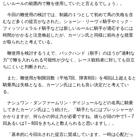
しいルールの範囲内で鞭を使用していたと言えるでしょう」。
今回の鞭使用の検討では、制裁の１つとして初めて馬の失格を含
むなど多くの提言がなされた。ショーン・リーヴィ騎手やミック・
フィッツジェラルド騎手などは新しいルールに騎手が適応するには
時間がかかると注意喚起したが、カーソン氏と同様に前向きな措置
が取られたと考えている。
鞭使用を検討するうえで、バックハンド（順手）のほうが"過剰な
力"で鞭を入れられる可能性が少なく、レース観戦者に対しても目立
ちにくいと判断された。
また、鞭使用が制限回数（平地7回、障害8回）を4回以上超えると
騎乗馬は失格となる。カーソン氏はこれも良い決定だと考えてい
る。
ナシュワン・ダンファームリン・デイジュールなどの名馬に騎乗
してきたカーソン氏はこう続けた。「騎手たちにはプレッシャーが
かかりますが、何らかの抑止力が必要ですね。彼らが頭の中で1～7
回あるいは1～8回をきちんと数えられると思いますし」。
「基本的に今回出された提言に賛成しています。一時は心配だっ