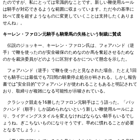
たのですが、私にとっては常識的なことです。新しい鞭使用ルール
は騎手が対応できるような範囲に収まっています。ただ今の基準に
比べて度を超すようなものに変更していくことは支持したくありま
せんね」。
キーレン・ファロン元騎手も騎乗馬の失格という制裁に賛成
伝説のジョッキー、キーレン・ファロン氏は、フォアハンド（逆
手）で鞭を使ったのが安全確保のためなのか馬を奮起させるためな
のかを裁決委員がどのように区別するかについて懸念を示した。
フォアハンド（逆手）で鞭を使ったと見なされた場合、たとえ1回
でも騎手には最低でも7日間の騎乗停止処分が科される。しかし報告
書では"安全目的"でフォアハンドが使われることもあると明記されて
おり、取締りが複雑になる可能性が示唆されている。
クラシック競走を16勝したファロン元騎手はこう語った。「バッ
クハンド（順手）しか認められないという新しい鞭使用ルールによ
り、ライディングスタイルを変えなければならない騎手もいるでし
ょうね。ぎこちないものになりそうです。早めに慣れることが必要
となるでしょう」。