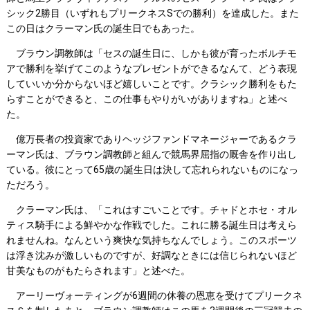
シック2勝目（いずれもプリークネスSでの勝利）を達成した。また
この日はクラーマン氏の誕生日でもあった。
ブラウン調教師は「セスの誕生日に、しかも彼が育ったボルチモ
アで勝利を挙げてこのようなプレゼントができるなんて、どう表現
していいか分からないほど嬉しいことです。クラシック勝利をもた
らすことができると、この仕事もやりがいがありますね」と述べ
た。
億万長者の投資家でありヘッジファンドマネージャーであるクラ
ーマン氏は、ブラウン調教師と組んで競馬界屈指の厩舎を作り出し
ている。彼にとって65歳の誕生日は決して忘れられないものになっ
ただろう。
クラーマン氏は、「これはすごいことです。チャドとホセ・オル
ティス騎手による鮮やかな作戦でした。これに勝る誕生日は考えら
れませんね。なんという爽快な気持ちなんでしょう。このスポーツ
は浮き沈みが激しいものですが、好調なときには信じられないほど
甘美なものがもたらされます」と述べた。
アーリーヴォーティングが6週間の休養の恩恵を受けてプリークネ