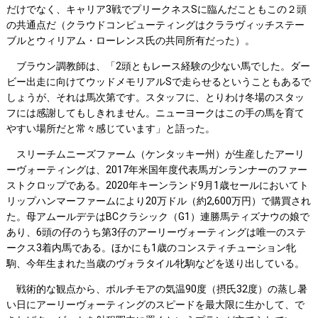
だけでなく、キャリア3戦でプリークネスSに臨んだこともこの２頭
の共通点だ（クラウドコンピューティングはクララヴィッチステー
ブルとウィリアム・ローレンス氏の共同所有だった）。
ブラウン調教師は、「2頭ともレース経験の少ない馬でした。ダー
ビー出走に向けてウッドメモリアルSで走らせるということもあるで
しょうが、それは馬次第です。スタッフに、とりわけ冬場のスタッ
フには感謝してもしきれません。ニューヨークはこの手の馬を育て
やすい場所だと常々感じています」と語った。
スリーチムニーズファーム（ケンタッキー州）が生産したアーリ
ーヴォーティングは、2017年米国年度代表馬ガンランナーのファー
ストクロップである。2020年キーンランド9月1歳セールにおいてト
リップハンマーファームにより20万ドル（約2,600万円）で購買され
た。母アムールデテはBCクラシック（G1）連勝馬ティズナウの娘で
あり、6頭の仔のうち第3仔のアーリーヴォーティングは唯一のステ
ークス3着内馬である。ほかにも1歳のコンスティチューション牝
駒、今年生まれた当歳のヴォラタイル牝駒などを送り出している。
戦術的な観点から、ボルチモアの気温90度（摂氏32度）の蒸し暑
い日にアーリーヴォーティングのスピードを最大限に生かして、で