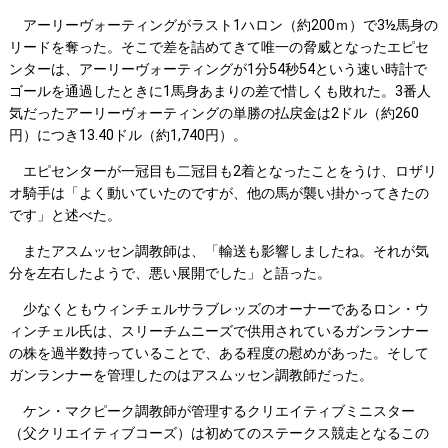
アーリーヴォーティングがラスト1ハロン（約200ｍ）で3½馬身の
リードを奪った。そこで差を詰めてきて唯一の脅威となったエピセ
ンターは、アーリーヴォーティングが1分54秒54という速い時計で
ゴールを通過したときに1馬身あまりの差で惜しくも敗れた。3番人
気だったアーリーヴォーティングの単勝の払戻金は2ドル（約260
円）につき13.40ドル（約1,740円）。
エピセンターが一冠目も二冠目も2着となったことをうけ、ロザリ
オ騎手は「よく動いていたのですが、他の馬が襲い掛かってきたの
です」と述べた。
またアスムッセン調教師は、「輸送も影響しましたね。それが気
分を左右したようで、悪い展開でした」と語った。
少なくともウィンチェルサラブレッズのオーナーであるロン・ウ
ィンチェル氏は、スリーチムニーズで供用されているガンランナー
の株を過半数持っていることで、ある程度の慰めがあった。そして
ガンランナーを管理したのはアスムッセン調教師だった。
ケン・マクピーク調教師が管理するクリエイティブミニスター
（父クリエイティブコーズ）は初めてのステークス競走となるこの