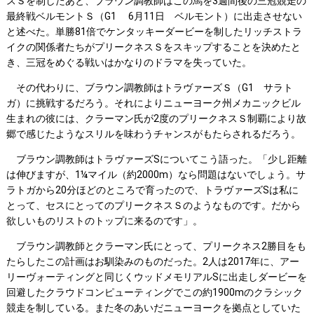
スＳを制したあと、ブラウン調教師はこの馬を3週間後の三冠競走の
最終戦ベルモントＳ（G1 6月11日 ベルモント）に出走させない
と述べた。単勝81倍でケンタッキーダービーを制したリッチストラ
イクの関係者たちがプリークネスＳをスキップすることを決めたと
き、三冠をめぐる戦いはかなりのドラマを失っていた。
その代わりに、ブラウン調教師はトラヴァーズＳ（G1 サラト
ガ）に挑戦するだろう。それによりニューヨーク州メカニックビル
生まれの彼には、クラーマン氏が2度のプリークネスＳ制覇により故
郷で感じたようなスリルを味わうチャンスがもたらされるだろう。
ブラウン調教師はトラヴァーズSについてこう語った。「少し距離
は伸びますが、1¼マイル（約2000m）なら問題はないでしょう。サ
ラトガから20分ほどのところで育ったので、トラヴァーズSは私に
とって、セスにとってのプリークネスＳのようなものです。だから
欲しいものリストのトップに来るのです」。
ブラウン調教師とクラーマン氏にとって、プリークネス2勝目をも
たらしたこの計画はお馴染みのものだった。2人は2017年に、アー
リーヴォーティングと同じくウッドメモリアルSに出走しダービーを
回避したクラウドコンピューティングでこの約1900mのクラシック
競走を制している。また冬のあいだニューヨークを拠点としていた