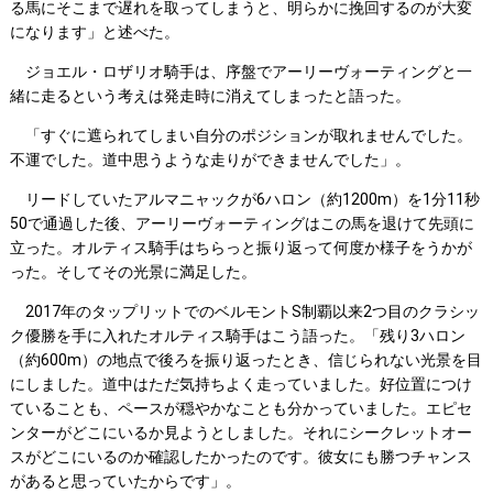
る馬にそこまで遅れを取ってしまうと、明らかに挽回するのが大変
になります」と述べた。
ジョエル・ロザリオ騎手は、序盤でアーリーヴォーティングと一
緒に走るという考えは発走時に消えてしまったと語った。
「すぐに遮られてしまい自分のポジションが取れませんでした。
不運でした。道中思うような走りができませんでした」。
リードしていたアルマニャックが6ハロン（約1200m）を1分11秒
50で通過した後、アーリーヴォーティングはこの馬を退けて先頭に
立った。オルティス騎手はちらっと振り返って何度か様子をうかが
った。そしてその光景に満足した。
2017年のタップリットでのベルモントS制覇以来2つ目のクラシッ
ク優勝を手に入れたオルティス騎手はこう語った。「残り3ハロン
（約600m）の地点で後ろを振り返ったとき、信じられない光景を目
にしました。道中はただ気持ちよく走っていました。好位置につけ
ていることも、ペースが穏やかなことも分かっていました。エピセ
ンターがどこにいるか見ようとしました。それにシークレットオー
スがどこにいるのか確認したかったのです。彼女にも勝つチャンス
があると思っていたからです」。