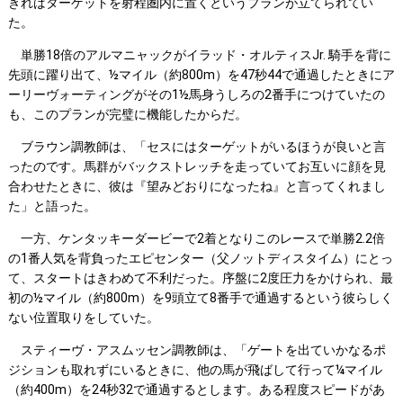
きればターゲットを射程圏内に置くというプランが立てられてい
た。
単勝18倍のアルマニャックがイラッド・オルティスJr. 騎手を背に
先頭に躍り出て、½マイル（約800m）を47秒44で通過したときにア
ーリーヴォーティングがその1½馬身うしろの2番手につけていたの
も、このプランが完璧に機能したからだ。
ブラウン調教師は、「セスにはターゲットがいるほうが良いと言
ったのです。馬群がバックストレッチを走っていてお互いに顔を見
合わせたときに、彼は『望みどおりになったね』と言ってくれまし
た」と語った。
一方、ケンタッキーダービーで2着となりこのレースで単勝2.2倍
の1番人気を背負ったエピセンター（父ノットディスタイム）にとっ
て、スタートはきわめて不利だった。序盤に2度圧力をかけられ、最
初の½マイル（約800m）を9頭立て8番手で通過するという彼らしく
ない位置取りをしていた。
スティーヴ・アスムッセン調教師は、「ゲートを出ていかなるポ
ジションも取れずにいるときに、他の馬が飛ばして行って¼マイル
（約400m）を24秒32で通過するとします。ある程度スピードがあ