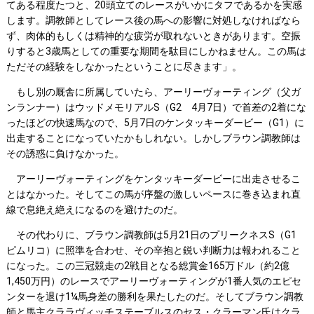
てある程度たつと、20頭立てのレースがいかにタフであるかを実感
します。調教師としてレース後の馬への影響に対処しなければなら
ず、肉体的もしくは精神的な疲労が取れないときがあります。空振
りすると3歳馬としての重要な期間を駄目にしかねません。この馬は
ただその経験をしなかったということに尽きます」。
もし別の厩舎に所属していたら、アーリーヴォーティング（父ガ
ンランナー）はウッドメモリアルS（G2 4月7日）で首差の2着にな
ったほどの快速馬なので、5月7日のケンタッキーダービー（G1）に
出走することになっていたかもしれない。しかしブラウン調教師は
その誘惑に負けなかった。
アーリーヴォーティングをケンタッキーダービーに出走させるこ
とはなかった。そしてこの馬が序盤の激しいペースに巻き込まれ直
線で息絶え絶えになるのを避けたのだ。
その代わりに、ブラウン調教師は5月21日のプリークネスS（G1
ピムリコ）に照準を合わせ、その辛抱と鋭い判断力は報われること
になった。この三冠競走の2戦目となる総賞金165万ドル（約2億
1,450万円）のレースでアーリーヴォーティングが1番人気のエピセ
ンターを退け1¼馬身差の勝利を果たしたのだ。そしてブラウン調教
師と馬主クララヴィッチステーブルスのセス・クラーマン氏はクラ