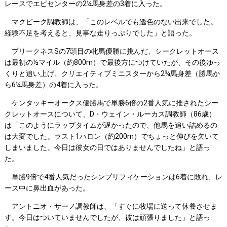
レースでエピセンターの2¼馬身差の3着に入った。
マクピーク調教師は、「このレベルでも遜色のない出来でした。
経験不足を考えると、見事な走りっぷりでした」と語った。
プリークネスSの7頭目の牝馬優勝に挑んだ、シークレットオース
は最初の½マイル（約800m）で最後方につけていたが、その後ゆっ
くりと追い上げ、クリエイティブミニスターから2¾馬身差（勝馬か
ら6¼馬身差）の4着に入った。
ケンタッキーオークス優勝馬で単勝6倍の2番人気に推されたシー
クレットオースについて、D・ウェイン・ルーカス調教師（86歳）
は「このようにラップタイムが遅かったので、他馬を追い詰めるの
は大変でした。ラスト1ハロン（約200m）でちょっと伸びを欠いて
しまいました。今日は彼女の日ではありませんでしたね」と語っ
た。
単勝9倍で4番人気だったシンプリフィケーションは6着に敗れ、レ
ース中に鼻出血があった。
アントニオ・サーノ調教師は、「すぐに牧場に送って休養させま
す。今日はついていませんでしたが、彼は頑張りました」と語っ