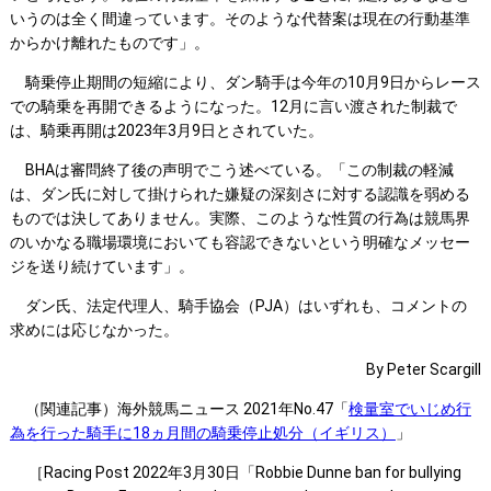
いうのは全く間違っています。そのような代替案は現在の行動基準
からかけ離れたものです」。
騎乗停止期間の短縮により、ダン騎手は今年の10月9日からレース
での騎乗を再開できるようになった。12月に言い渡された制裁で
は、騎乗再開は2023年3月9日とされていた。
BHAは審問終了後の声明でこう述べている。「この制裁の軽減
は、ダン氏に対して掛けられた嫌疑の深刻さに対する認識を弱める
ものでは決してありません。実際、このような性質の行為は競馬界
のいかなる職場環境においても容認できないという明確なメッセー
ジを送り続けています」。
ダン氏、法定代理人、騎手協会（PJA）はいずれも、コメントの
求めには応じなかった。
By Peter Scargill
（関連記事）海外競馬ニュース 2021年No.47「
検量室でいじめ行
為を行った騎手に18ヵ月間の騎乗停止処分（イギリス）
」
［Racing Post 2022年3月30日「Robbie Dunne ban for bullying