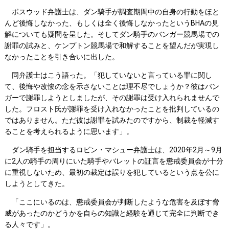
ボスウッド弁護士は、ダン騎手が調査期間中の自身の行動をほと
んど後悔しなかった、もしくは全く後悔しなかったというBHAの見
解についても疑問を呈した。そしてダン騎手のバンガー競馬場での
謝罪の試みと、ケンプトン競馬場で和解することを望んだが実現し
なかったことを引き合いに出した。
同弁護士はこう語った。「犯していないと言っている罪に関し
て、後悔や改悛の念を示さないことは理不尽でしょうか？彼はバン
ガーで謝罪しようとしましたが、その謝罪は受け入れられませんで
した。フロスト氏が謝罪を受け入れなかったことを批判しているの
ではありません。ただ彼は謝罪を試みたのですから、制裁を軽減す
ることを考えられるように思います」。
ダン騎手を担当するロビン・マシュー弁護士は、2020年2月～9月
に2人の騎手の周りにいた騎手やバレットの証言を懲戒委員会が十分
に重視しないため、最初の裁定は誤りを犯しているという点を公に
しようとしてきた。
「ここにいるのは、懲戒委員会が判断したような危害を及ぼす脅
威があったのかどうかを自らの知識と経験を通じて完全に判断でき
る人々です」。