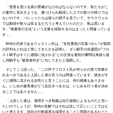
「危害を受ける真の脅威がなければならないのです。私たちがこ
の案件に見出すような、傷つけられ動揺した上での怒りや憤りでは
ないのです。バレットたちは彼らの様子を見ていて、サウスウェル
では動揺や怒りは収まるだろうと考えていたのだと、私は思いま
す。"検量室の文化"という文脈を排除するのはまったく間違っていま
す」。
BHAの代表であるウェストン氏は、"女性蔑視の言葉づかい"が競馬
の評判をどれほど害してきたかを説明し、ダン騎手の弁護団が"フロ
スト騎手はすぐに感情に流される"との主張を最初の審問以来繰り返
し同騎手も "被害者叩き"に与してきたと強調した。
そしてこう語った。「この件でフロスト氏が何らかの形で非難さ
れるべきであると上訴した者が言うのは間違っています。彼女がす
ぐに感情に流される女性だと言うことには、何の根拠もありませ
ん。いじめの被害者がどう反応すべきかは、いじめを行う者が決め
ることではありません」。
「上訴した者は、適用すべき制裁は自己規制によるものだと言い
たいのでしょうが、BHAの見解ではそれは決して正しいことではな
いと考えます。現在の行動基準を採用することに問題があるなどと