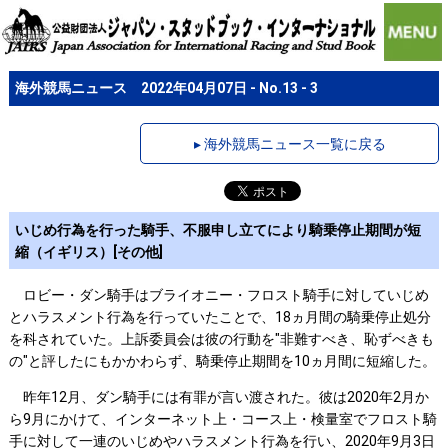
海外競馬ニュース 2022年04月07日 - No.13 - 3
▸ 海外競馬ニュース一覧に戻る
いじめ行為を行った騎手、不服申し立てにより騎乗停止期間が短
縮（イギリス）[その他]
ロビー・ダン騎手はブライオニー・フロスト騎手に対していじめ
とハラスメント行為を行っていたことで、18ヵ月間の騎乗停止処分
を科されていた。上訴委員会は彼の行動を"非難すべき、恥ずべきも
の"と評したにもかかわらず、騎乗停止期間を10ヵ月間に短縮した。
昨年12月、ダン騎手には有罪が言い渡された。彼は2020年2月か
ら9月にかけて、インターネット上・コース上・検量室でフロスト騎
手に対して一連のいじめやハラスメント行為を行い、2020年9月3日