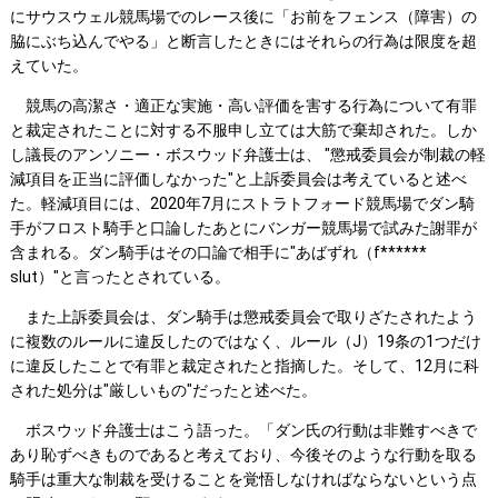
にサウスウェル競馬場でのレース後に「お前をフェンス（障害）の
脇にぶち込んでやる」と断言したときにはそれらの行為は限度を超
えていた。
競馬の高潔さ・適正な実施・高い評価を害する行為について有罪
と裁定されたことに対する不服申し立ては大筋で棄却された。しか
し議長のアンソニー・ボスウッド弁護士は、 "懲戒委員会が制裁の軽
減項目を正当に評価しなかった"と上訴委員会は考えていると述べ
た。軽減項目には、2020年7月にストラトフォード競馬場でダン騎
手がフロスト騎手と口論したあとにバンガー競馬場で試みた謝罪が
含まれる。ダン騎手はその口論で相手に"あばずれ（f******
slut）"と言ったとされている。
また上訴委員会は、ダン騎手は懲戒委員会で取りざたされたよう
に複数のルールに違反したのではなく、ルール（J）19条の1つだけ
に違反したことで有罪と裁定されたと指摘した。そして、12月に科
された処分は"厳しいもの"だったと述べた。
ボスウッド弁護士はこう語った。「ダン氏の行動は非難すべきで
あり恥ずべきものであると考えており、今後そのような行動を取る
騎手は重大な制裁を受けることを覚悟しなければならないという点