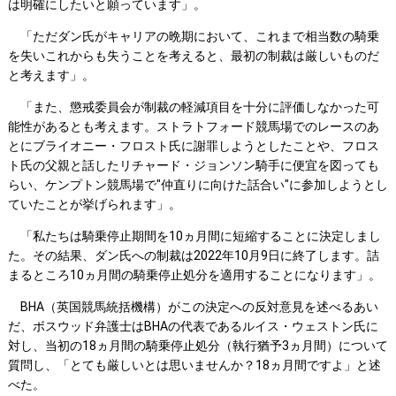
は明確にしたいと願っています」。
「ただダン氏がキャリアの晩期において、これまで相当数の騎乗
を失いこれからも失うことを考えると、最初の制裁は厳しいものだ
と考えます」。
「また、懲戒委員会が制裁の軽減項目を十分に評価しなかった可
能性があるとも考えます。ストラトフォード競馬場でのレースのあ
とにブライオニー・フロスト氏に謝罪しようとしたことや、フロス
ト氏の父親と話したリチャード・ジョンソン騎手に便宜を図っても
らい、ケンプトン競馬場で"仲直りに向けた話合い"に参加しようとし
ていたことが挙げられます」。
「私たちは騎乗停止期間を10ヵ月間に短縮することに決定しまし
た。その結果、ダン氏への制裁は2022年10月9日に終了します。詰
まるところ10ヵ月間の騎乗停止処分を適用することになります」。
BHA（英国競馬統括機構）がこの決定への反対意見を述べるあい
だ、ボスウッド弁護士はBHAの代表であるルイス・ウェストン氏に
対し、当初の18ヵ月間の騎乗停止処分（執行猶予3ヵ月間）について
質問し、「とても厳しいとは思いませんか？18ヵ月間ですよ」と述
べた。