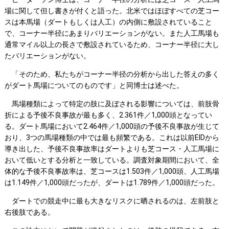
場に関して但し書きが付くと語った。北米ではほぼすべての芝コー
スは本馬場（ダートもしくは人工）の内側に敷設されていること
で、コーナー半径にあまりバリエーションがない。また人工馬場も
通常マイル以上の長さで敷設されているため、コーナー半径に大し
たバリエーションがない。
「そのため、私たちがコーナー半径の分析から出した答えの多く
がダート馬場についてのものです」と同博士は述べた。
馬場種類によって特定の肢に及ぼされる影響については、前肢骨
折による予後不良事故が最も多く、2.361件／1,000頭となってい
る。ダート馬場において2.464件／1,000頭の予後不良事故が生じて
おり、3つの馬場種類の中では最も頻繁である。これは以前EIDから
導き出した、予後不良事故率はダートよりも芝コース・人工馬場に
おいて低いとする分析と一致している。調査対象期間において、全
体的な予後不良事故率は、芝コースは1.503件／1,000頭、人工馬場
は1.149件／1,000頭だったが、ダートは1.789件／1,000頭だった。
ダートでの競走中に最も大きなリスクに晒されるのは、左前肢と
右後肢である。