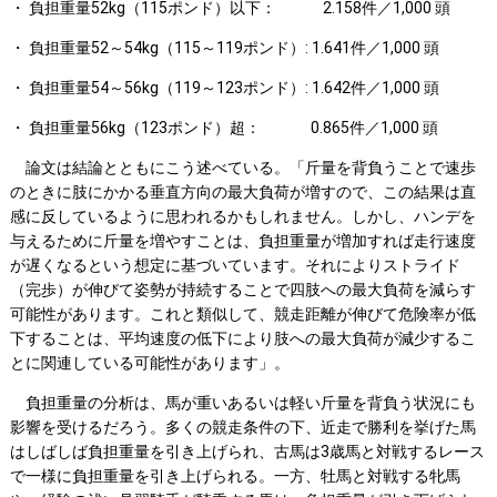
・ 負担重量52kg（115ポンド）以下： 2.158件／1,000 頭
・ 負担重量52～54kg（115～119ポンド）: 1.641件／1,000 頭
・ 負担重量54～56kg（119～123ポンド）: 1.642件／1,000 頭
・ 負担重量56kg（123ポンド）超： 0.865件／1,000 頭
論文は結論とともにこう述べている。「斤量を背負うことで速歩
のときに肢にかかる垂直方向の最大負荷が増すので、この結果は直
感に反しているように思われるかもしれません。しかし、ハンデを
与えるために斤量を増やすことは、負担重量が増加すれば走行速度
が遅くなるという想定に基づいています。それによりストライド
（完歩）が伸びて姿勢が持続することで四肢への最大負荷を減らす
可能性があります。これと類似して、競走距離が伸びて危険率が低
下することは、平均速度の低下により肢への最大負荷が減少するこ
とに関連している可能性があります」。
負担重量の分析は、馬が重いあるいは軽い斤量を背負う状況にも
影響を受けるだろう。多くの競走条件の下、近走で勝利を挙げた馬
はしばしば負担重量を引き上げられ、古馬は3歳馬と対戦するレース
で一様に負担重量を引き上げられる。一方、牡馬と対戦する牝馬