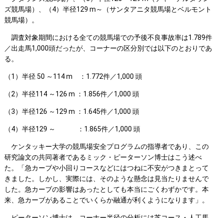
ズ競馬場）、（4）半径129 m～（サンタアニタ競馬場とベルモント
競馬場）。
調査対象期間における全ての競馬場での予後不良事故率は1.789件
／出走馬1,000頭だったが、コーナーの区分別では以下のとおりであ
る。
（1）半径 50 ～114 m ：1.772件／1,000 頭
（2）半径114 ～126 m ：1.856件／1,000 頭
（3）半径126 ～129 m ：1.645件／1,000 頭
（4）半径129 ～ ：1.865件／1,000 頭
ケンタッキー大学の競馬場安全プログラムの指導者であり、この
研究論文の共同著者であるミック・ピーターソン博士はこう述べ
た。「急カーブや小回りコースなどにはつねに不安がつきまとって
きました。しかし、実際には、そのような懸念は見当たりませんで
した。急カーブの影響はあったとしても本当にごくわずかです。本
来、急カーブがあることでいくらか融通が利くようになります」。
ピーターソン博士は、コーナー半径の分析には芝コース・人工馬