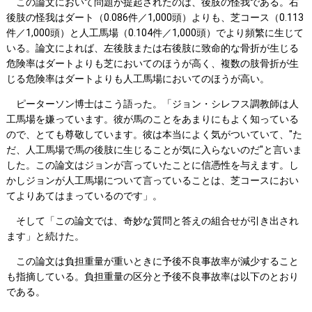
この論文において問題が提起されたのは、後肢の怪我である。右
後肢の怪我はダート（0.086件／1,000頭）よりも、芝コース（0.113
件／1,000頭）と人工馬場（0.104件／1,000頭）でより頻繁に生じて
いる。論文によれば、左後肢または右後肢に致命的な骨折が生じる
危険率はダートよりも芝においてのほうが高く、複数の肢骨折が生
じる危険率はダートよりも人工馬場においてのほうが高い。
ピーターソン博士はこう語った。「ジョン・シレフス調教師は人
工馬場を嫌っています。彼が馬のことをあまりにもよく知っている
ので、とても尊敬しています。彼は本当によく気がついていて、"た
だ、人工馬場で馬の後肢に生じることが気に入らないのだ"と言いま
した。この論文はジョンが言っていたことに信憑性を与えます。し
かしジョンが人工馬場について言っていることは、芝コースにおい
てよりあてはまっているのです」。
そして「この論文では、奇妙な質問と答えの組合せが引き出され
ます」と続けた。
この論文は負担重量が重いときに予後不良事故率が減少すること
も指摘している。負担重量の区分と予後不良事故率は以下のとおり
である。