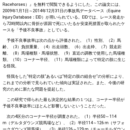
Racehorses）』を無料で閲覧できるようにした。この論文には、
2009年1月1日～2014年12月31日の事故馬データベース（Equine
Injury Database：EID）が用いられている。EIDでは、レース発走か
ら72時間以内に骨折が原因で死にいたるか安楽死措置が取られたケ
ースを「予後不良事故」としている。
予後不良事故率は次の点から評価された。（1）性別、（2）馬
齢、（3）負担重量、（4）出走頭数、（6）出走枠、（7）競走距
離、（8）馬場種類・馬場状態、（9）直近の調教で使用した馬場種
類、（10）コーナー半径、（11）馬場種類によって特定の肢に生じ
る怪我。
怪我をした"特定の肢"あるいは"特定の肢の組合せ"の分析により、
これまでの分析で見られていた傾向は実証された。また、今後の研
究のために新たな問題を提起した。
この研究で得られた最も決定的な結果の１つは、コーナー半径が
予後不良事故率にほとんど影響しないということだった。
次の4区分のコーナー半径が調査された。（1）半径50～114
m（デルタダウンズ競馬場など）、（2）半径114～126 m（サフォ
ークダウンズ競馬場）、（3）半径126～129 m（チャーチルダウン