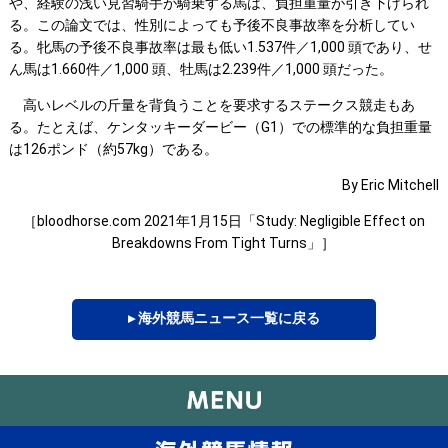
や、経験の浅い見習騎手が騎乗する馬は、負担重量が引き下げられ
る。この論文では、性別によっても予後不良事故率を分析してい
る。牝馬の予後不良事故率は最も低い1.537件／1,000 頭であり、せ
ん馬は1.660件／1,000 頭、牡馬は2.239件／1,000 頭だった。
高いレベルの斤量を背負うことを要求するステークス競走もあ
る。たとえば、ケンタッキーダービー（G1）での標準的な負担重量
は126ポンド（約57kg）である。
By Eric Mitchell
［bloodhorse.com 2021年1月15日「Study: Negligible Effect on
Breakdowns From Tight Turns」］
▸ 海外競馬ニュース一覧に戻る