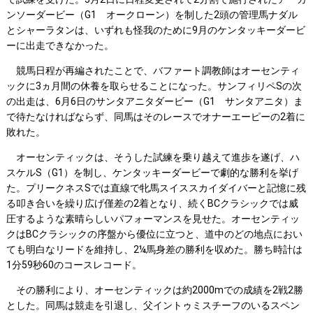
ンソーダービー（G1 オークローン）を制した2頭の管理馬ナダル
とシャーラタンは、いずれも怪我のために9月のケンタッキーダービ
ーに出走できなかった。
競馬日程が再編されたことで、バファート調教師はオーセンティ
ックに3ヵ月間の休養を取らせることになった。サンフィリペSの次
の出走は、6月6日のサンタアニタダービー（G1 サンタアニタ）ま
で待たなければならず、同馬はそのレースでオナーエーピーの2着に
敗れた。
オーセンティックは、そうした試練を乗り越えて進歩を遂げ、ハ
スケルS（G1）を制し、ケンタッキーダービーで劇的な勝利を挙げ
た。プリークネスSでは直線で牝馬スイススカイダイバーと記憶に残
る叩き合いを繰り広げ僅差の2着となり、続くBCクラシックでは威
圧するような素晴らしいパフォーマンスを見せた。オーセンティッ
クはBCクラシックの序盤から優位に立つと、道中のどの地点におい
ても明白なリードを維持し、2¼馬身差の勝利を収めた。勝ち時計は
1分59秒60のコースレコード。
その勝利により、オーセンティックは約2000mでの成績を2戦2勝
とした。同馬は競走を引退し、父イントゥミスチーフのいるスペン