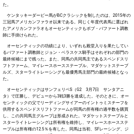
た。
ケンタッキーダービー馬がBCクラシックを制したのは、2015年の
三冠馬アメリカンファラオ以来である。同じく年度代表馬に選ばれ
たアメリカンファラオもオーセンティックもボブ・バファート調教
師に手掛けられた。
オーセンティックの功績により、いずれも殿堂入りを果たしてい
るバファート調教師とジョン・ベラスケス騎手はそれぞれの部門の
最終候補にまで残った。また、同馬の共同馬主であるスペンドスリ
フトファーム、マイレースホースステーブル、マダケットステーブ
ルズ、スターライトレーシングも最優秀馬主部門の最終候補となっ
た。
オーセンティックはサンフェリペS（G2 3月7日 サンタアニ
タ）で圧勝し、デビューから3戦3勝を達成した。そのときに、オー
センティックの父でリーディングサイアーのイントゥミスチーフを
供用するスペンドスリフトファームが同馬の所有権の過半数を購買
し、この共同馬主グループは形成された。マダケットステーブルと
スターライトレーシングは所有権を維持し、マイレースホースステ
ーブルは所有権の12.5％を有した。同馬は当初、SFレーシング、ジ