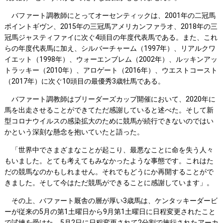
バファート調教師にとってオーセンティックは、2001年の二冠馬
ポイントギヴン、2015年の三冠馬アメリカンファラオ、2018年の三
冠馬ジャスティファイに次ぐ4頭目の年度代表馬である。また、これ
らの年度代表馬に加え、シルバーチャーム（1997年）、リアルクワ
イエット（1998年）、ウォーエンブレム（2002年）、ルッキンアッ
トラッキー（2010年）、アロゲート（2016年）、ウエストコースト
（2017年）に次ぐ10頭目の最優秀3歳牡馬である。
バファート調教師はブリーダーズカップ開催において、2020年に
馬を出走させることができてただ感謝していると述べた。そして新
型コロナウイルスの感染拡大のために競馬が続行できないのではい
かという深刻な懸念を抱いていたと語った。
「世界中でさまざまなことが起こり、最悪なことに命を失う人々
もいました。とても考えてもみなかったような事態です。これはた
だの競馬なのかもしれません。それでもどうにか再開することがで
きました。そして今はただ競馬ができることに感謝しています」。
その上、バファート厩舎の層が厚い3歳馬は、ケンタッキーダービ
ーが従来の5月の第1土曜日から9月第1土曜日に日程変更されたこと
で試練を受けた。5月2日に日程変更されて2分割で施行されたアーカ