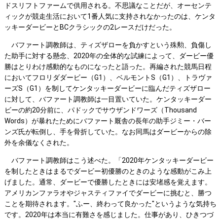
ドスリフトファームで供用される。不思議なことだが、オーセンテ
ィックが競走生活において1番人気に支持されなかったのは、ケンタ
ッキーダービーとBCクラシックの2レースだけだった。
バファート調教師は、ティズザローを負かすという殊勲、負傷し
た助手に対する懸念、2020年の全体的な試練によって、ダービー優
勝はとりわけ感動的なものになったと語った。再編された競馬日程
においてフロリダダービー（G1）、ベルモントS（G1）、トラヴァ
ーズS（G1）を制してケンタッキーダービーに臨んだティズザロー
に対して、バファート調教師は一目置いていた。ケンタッキーダー
ビーの約20分前に、パドックでサウザンドワーズ（Thousand
Words）が暴れたためにバファート厩舎の長年の助手ジミー・バー
ンズ氏が転倒し、手を骨折していた。なお同馬はダービーからの除
外を余儀なくされた。
バファート調教師はこう述べた。「2020年ケンタッキーダービー
を制したときはまるでダービー初優勝のときのような感動がこみ上
げました。通常、ダービーで優勝したときには安堵感を覚えます。
アメリカンファラオやジャスティファイでダービーに挑むと、勝つ
ことを期待されます。"ふー、終わって良かった"というような気持ち
です。2020年は本当に有難さを感じました。仕事があり、ひきつづ