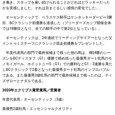
き働き、スタッフを雇い続けられることがどれほどラッキーだった
かを実感しました。それは目まぐるしい感情の変化でした」。
オーセンティックで、ベラスケス騎手はケンタッキーダービー3勝
目、BCクラシック初優勝を達成した（ブリーダーズカップ開催全体
では18勝目となり、全ての騎手の中で第2位となっている）。
オーセンティックは、2年連続でリーディングサイアーとなった父
イントゥミスチーフにクラシック競走初優勝をプレゼントした。
年度代表馬の部門で最終候補まで残った他の馬は、4戦4勝のシー
ズンをBCディスタフ（G1）優勝で締め括った最優秀ダート牝馬のモ
ノモイガール、ホイットニーS（G1）での勝利などG1・3連勝を果た
しBCクラシックで2着となった最優秀ダート牡馬のインプロバブル
である。また最優秀3歳牡馬の部門で最終候補まで残ったのは、ティ
ズザローとナダルである。
2020
年エクリプス賞受賞馬／受賞者
年度代表馬：オーセンティック（3歳）
最優秀2歳牡馬：エッセンシャルクオリティ