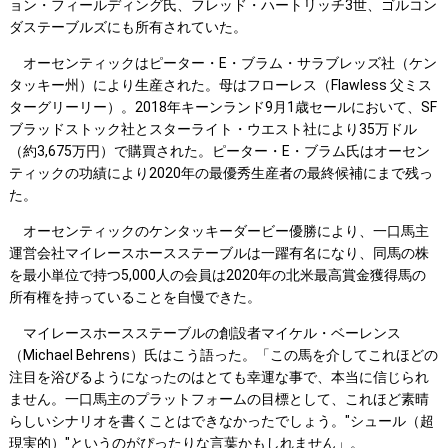
ョン・フィールディング氏、フレッド・ハートリッチ3世、ゴルコン
ダステーブルズにも所有されていた。
オーセンティックはピーター・E・ブラム・サラブレッズ社（ケン
タッキー州）により生産された。母はフローレス（Flawless 父ミス
ターグリーリー）。2018年キーンランド9月1歳セールにおいて、SF
ブラッドストック社とスターライト・ウエスト社により35万ドル
（約3,675万円）で購買された。ピーター・E・ブラム氏はオーセン
ティックの功績により2020年の最優秀生産者の最終候補にまで残っ
た。
オーセンティックのケンタッキーダービー優勝により、一口馬主
運営会社マイレースホースステーブルは一躍有名になり、同馬の株
を最小単位で持つ5,000人の会員は2020年の北米最高賞金獲得馬の
所有権を持っていることを自慢できた。
マイレースホースステーブルの創設者マイケル・ベーレンス
（Michael Behrens）氏はこう語った。「この馬を介してこれほどの
注目を浴びるようになったのはとても幸運な事で、本当に信じられ
ません。一口馬主のプラットフォームの目標として、これほど素晴
らしいシナリオを書くことはできなかったでしょう。"シュール（超
現実的）"というのがぴったりな言葉かもしれません」。