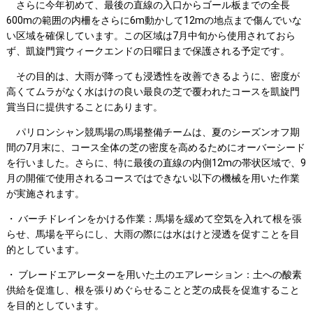
さらに今年初めて、最後の直線の入口からゴール板までの全長
600mの範囲の内柵をさらに6m動かして12mの地点まで傷んでいな
い区域を確保しています。この区域は7月中旬から使用されておら
ず、凱旋門賞ウィークエンドの日曜日まで保護される予定です。
その目的は、大雨が降っても浸透性を改善できるように、密度が
高くてムラがなく水はけの良い最良の芝で覆われたコースを凱旋門
賞当日に提供することにあります。
パリロンシャン競馬場の馬場整備チームは、夏のシーズンオフ期
間の7月末に、コース全体の芝の密度を高めるためにオーバーシード
を行いました。さらに、特に最後の直線の内側12mの帯状区域で、9
月の開催で使用されるコースではできない以下の機械を用いた作業
が実施されます。
・ バーチドレインをかける作業：馬場を緩めて空気を入れて根を張
らせ、馬場を平らにし、大雨の際には水はけと浸透を促すことを目
的としています。
・ ブレードエアレーターを用いた土のエアレーション：土への酸素
供給を促進し、根を張りめぐらせることと芝の成長を促進すること
を目的としています。