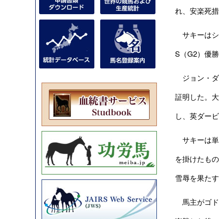
れ、安楽死措
サキーはシャ
S（G2）優
ジョン・ダ
証明した。大
し、英ダービ
サキーは単勝
を掛けたもの
雪辱を果たす
馬主がゴド