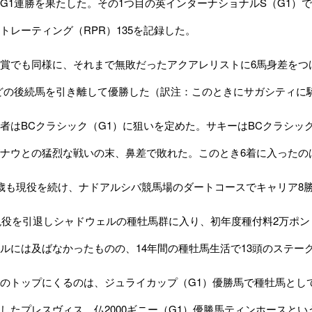
G1連勝を果たした。その1つ目の英インターナショナルS（G1）
トレーティング（RPR）135を記録した。
でも同様に、それまで無敗だったアクアレリストに6馬身差をつけて
）などの後続馬を引き離して優勝した（訳注：このときにサガシティ
はBCクラシック（G1）に狙いを定めた。サキーはBCクラシッ
ナウとの猛烈な戦いの末、鼻差で敗れた。このとき6着に入ったの
歳も現役を続け、ナドアルシバ競馬場のダートコースでキャリア8
現役を引退しシャドウェルの種牡馬群に入り、初年度種付料2万ポン
ルには及ばなかったものの、14年間の種牡馬生活で13頭のステー
のトップにくるのは、ジュライカップ（G1）優勝馬で種牡馬とし
したプレスヴィス、仏2000ギニー（G1）優勝馬ティンホースとい