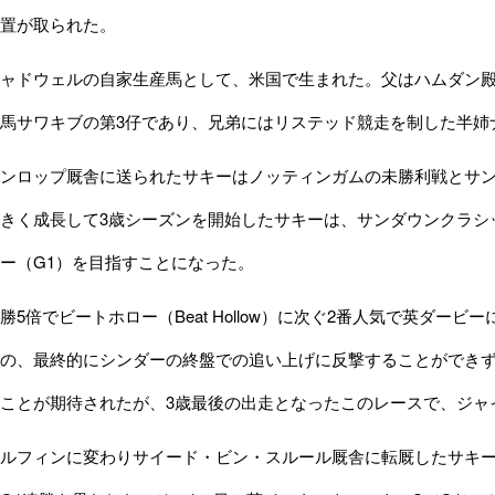
置が取られた。
ドウェルの自家生産馬として、米国で生まれた。父はハムダン殿
勝馬サワキブの第3仔であり、兄弟にはリステッド競走を制した半姉ナ
ンロップ厩舎に送られたサキーはノッティンガムの未勝利戦とサン
きく成長して3歳シーズンを開始したサキーは、サンダウンクラシッ
ー（G1）を目指すことになった。
5倍でビートホロー（Beat Hollow）に次ぐ2番人気で英ダービ
の、最終的にシンダーの終盤での追い上げに反撃することができず
ことが期待されたが、3歳最後の出走となったこのレースで、ジャ
ルフィンに変わりサイード・ビン・スルール厩舎に転厩したサキー