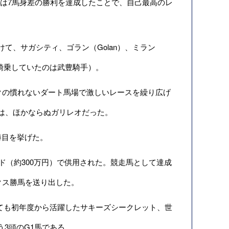
では7馬身差の勝利を達成したことで、自己最高のレ
、サガシティ、ゴラン（Golan）、ミラン
に騎乗していたのは武豊騎手）。
クの慣れないダート馬場で激しいレースを繰り広げ
は、ほかならぬガリレオだった。
勝目を挙げた。
ド（約300万円）で供用された。競走馬として達成
クス勝馬を送り出した。
ても初年度から活躍したサキーズシークレット、世
う3頭のG1馬である。