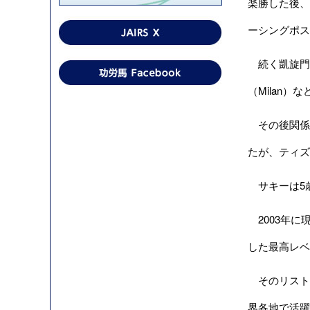
楽勝した後、
ーシングポス
続く凱旋門賞
（Milan
その後関係者
たが、ティズ
サキーは5
2003年に
した最高レベ
そのリスト
界各地で活躍