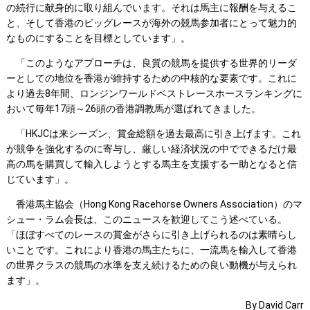
の続行に献身的に取り組んでいます。それは馬主に報酬を与えるこ
と、そして香港のビッグレースが海外の競馬参加者にとって魅力的
なものにすることを目標としています」。
「このようなアプローチは、良質の競馬を提供する世界的リーダ
ーとしての地位を香港が維持するための中核的な要素です。これに
より過去8年間、ロンジンワールドベストレースホースランキングに
おいて毎年17頭～26頭の香港調教馬が選ばれてきました。
「HKJCは来シーズン、賞金総額を過去最高に引き上げます。これ
が競争を強化するのに寄与し、厳しい経済状況の中でできるだけ最
高の馬を購買して輸入しようとする馬主を支援する一助となると信
じています」。
香港馬主協会（Hong Kong Racehorse Owners Association）のマ
シュー・ラム会長は、このニュースを歓迎してこう述べている。
「ほぼすべてのレースの賞金がさらに引き上げられるのは素晴らし
いことです。これにより香港の馬主たちに、一流馬を輸入して香港
の世界クラスの競馬の水準を支え続けるための良い動機が与えられ
ます」。
By David Carr