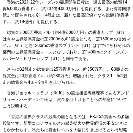
香港の2021-22年シーズンの競馬開催日程は、過去最高の総額14
億6,000万香港ドル（約204億4,000万円）を提供する。また香港国際
競走で開催されるG1・4競走は、新たな最高記録となる総額1億香港
ドル（約14億円）を提供する。
総賞金3,000万香港ドル（約4億2,000万円）の香港カップ（G1）
は今や世界最高賞金の芝2000mのG1競走となる。芝1600ｍの香港マ
イル（G1）と芝1200mの香港スプリント（G1）はすでにそれぞれの
部門の世界最高賞金レースとなっており、芝1400mのクイーンズシ
ルバージュビリーカップ（G1）も同様である。
さらにG2競走の総賞金は25万香港ドル（約350万円）、G3競走の
総賞金は20万香港ドル（約280万円）増額された。クラス1～5の競
走の総賞金も4％～9％引き上げられる。
香港ジョッキークラブ（HKJC）の競走担当専務理事であるアンド
リュー・ハーディング氏は、賞金を引上げることへの熱意について
こう説明する。
「香港の世界クラスの競馬の鍵となるのは、HKJCの賞金への多額
投資です。新型コロナウイルスの感染拡大や世界経済の不安定さに
もかかわらず、私たちは賞金レベルを大幅に引き上げるという戦略