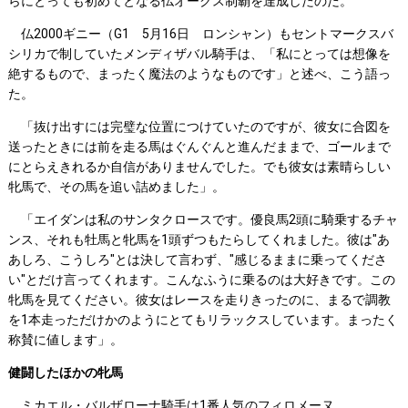
らにとっても初めてとなる仏オークス制覇を達成したのだ。
仏2000ギニー（G1 5月16日 ロンシャン）もセントマークスバ
シリカで制していたメンディザバル騎手は、「私にとっては想像を
絶するもので、まったく魔法のようなものです」と述べ、こう語っ
た。
「抜け出すには完璧な位置につけていたのですが、彼女に合図を
送ったときには前を走る馬はぐんぐんと進んだままで、ゴールまで
にとらえきれるか自信がありませんでした。でも彼女は素晴らしい
牝馬で、その馬を追い詰めました」。
「エイダンは私のサンタクロースです。優良馬2頭に騎乗するチャ
ンス、それも牡馬と牝馬を1頭ずつもたらしてくれました。彼は"あ
あしろ、こうしろ"とは決して言わず、"感じるままに乗ってくださ
い"とだけ言ってくれます。こんなふうに乗るのは大好きです。この
牝馬を見てください。彼女はレースを走りきったのに、まるで調教
を1本走っただけかのようにとてもリラックスしています。まったく
称賛に値します」。
健闘したほかの牝馬
ミカエル・バルザローナ騎手は1番人気のフィロメーヌ