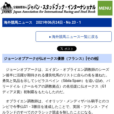
海外競馬ニュース 2021年06月24日 - No.23 - 1
▸ 海外競馬ニュース一覧に戻る
ジョーンオブアークが仏オークス優勝（フランス）[その他]
ジョーンオブアークは、エイダン・オブライエン調教師のシーズ
ン後半に活躍が期待される優良牝馬のリストに自らの名を連ねた。
勇気と気品を示してシビラスペイン（Sibila Spain）を追い詰め、バ
リードイル（クールモアの調教拠点）の名伯楽に仏オークス（G1
ディアヌ賞）初制覇をもたらしたのだ。
オブライエン調教師は、イオリッツ・メンディザバル騎手とのコ
ンビで今季仏G1・3勝目を達成したことで、英国・フランス・アイ
ルランドのすべてのクラシック競走を制したことになる。