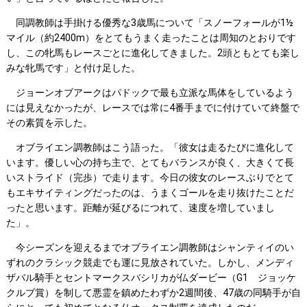
同調教師は手掛ける優秀な3歳馬について「スノーフォールが1½
マイル（約2400m）をとてもうまく走ったことは周知のとおりです
し、この牝馬もレースごとに進化してきました。2頭ともとても楽し
みな牝馬です」と付け足した。
ジョーンオブアークはパドックで最も立派な馬体をしているよう
には見えなかったが、レースでは常に4番手までに付けていて終盤で
その素質を示した。
オブライエン調教師はこう語った。「彼女は走るたびに進化して
います。優しい心の持ち主で、とてもバランスが良く、大きくて長
いストライド（完歩）で走ります。今日の彼女のレースぶりでとて
もエキサイティングだったのは、うまくゴールを走り抜けたことだ
ったと思います。距離が延びるにつれて、速度を増していまし
た」。
今シーズンを迎えるまでオブライエン調教師はシャンティイのい
ずれのクラシック競走でも運に見放されていた。しかし、メンディ
ザバル騎手とセントマークスバシリカが仏ダービー（G1 ジョッケ
クルブ賞）を制して悪霊を鎮めたわずか2週間後、47歳の同騎手が自