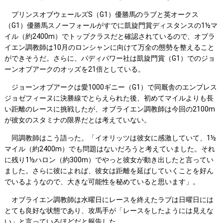
プリンスオブウェールズS（G1）優勝馬のラブと英オークス
（G1）優勝馬スノーフォールがすでに凱旋門賞ディスタンスの1½マ
イル（約2400m）でトップクラスだと確認されているので、オブラ
イエン調教師は10月のロンシャンに向けて万全の態勢を整えること
ができそうだ。さらに、パディパワー社は凱旋門賞（G1）でのジョ
ーンオブアークのオッズを21倍としている。
ジョーンオブアークは愛1000ギニー（G1）で同厩舎のエンプレス
ジョゼフィーヌに決勝線でとらえられた後、初めてマイルよりも長
い距離のレースに挑戦したが、オブライエン調教師は今回の2100m
が彼女のスタミナの限界だとは考えていない。
同調教師はこう語った。「イオリッツは彼女に感激していて、1½
マイル（約2400m）でも問題はないだろうと考えていました。それ
に残り1½ハロン（約300m）でやっと彼女が動き出したと言ってい
ました。さらに彼によれば、彼女は距離を延ばしていくことを好ん
でいるようなので、大きな可能性を秘めていると思います」。
オブライエン調教師は水曜日にレースを終えたラブは日曜日には
とても良好な状態であり、攻馬手が「レースをしたようには見えな
い」と言っているほどだと報告した。