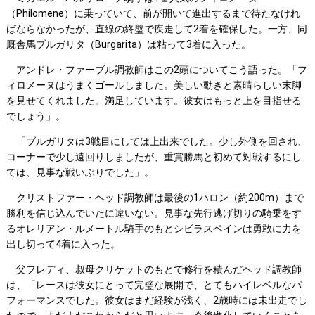
（Philomene）に乗っていて、前が開いて進出するまで待たなけれ
ばならなかったが、直線の終盤で疾走して2着を確保した。一方、同
厩舎馬ブルガリタ（Burgarita）は粘って3着に入った。
アンドレ・ファーブル調教師はこの2頭についてこう語った。「フ
ィロメーヌはうまくゴールしました。美しい動きと素晴らしい末脚
を見せてくれました。満足しています。彼女はもっと上を目指せる
でしょう」。
「ブルガリタは3戦目にしては上出来でした。少し外側を回され、
コーナーで少し遠回りしましたが、重賞勝馬と初めて対戦するにし
ては、見事な戦いぶりでした」。
クリストファー・ヘッド調教師は最後の1ハロン（約200m）まで
勝利を信じ込んでいたに違いない。見事な先行逃げ切りの騎乗をす
るオレリアン・ルメートル騎手のもとシビラスペインは勇敢に力を
出し切って4着に入った。
父フレディ、叔母クリケットのもとで修行を積んだヘッド調教師
は、「レースは彼女にとって完璧な展開で、とてもハイレベルなパ
フォーマンスでした。彼女はまだ経験が浅く、2歳時には未出走でし