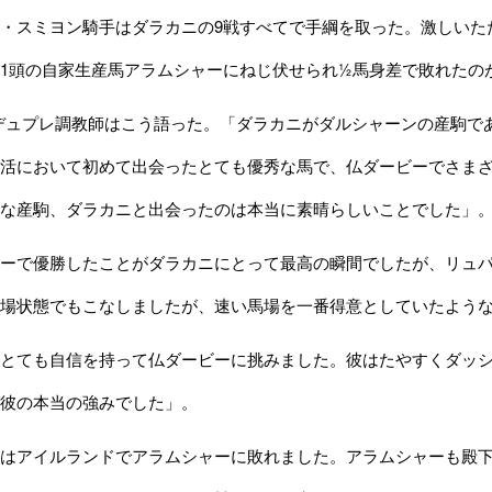
スミヨン騎手はダラカニの9戦すべてで手綱を取った。激しいた
1頭の自家生産馬アラムシャーにねじ伏せられ½馬身差で敗れたの
デュプレ調教師はこう語った。「ダラカニがダルシャーンの産駒で
活において初めて出会ったとても優秀な馬で、仏ダービーでさまざ
な産駒、ダラカニと出会ったのは本当に素晴らしいことでした」
ーで優勝したことがダラカニにとって最高の瞬間でしたが、リュパ
場状態でもこなしましたが、速い馬場を一番得意としていたよう
とても自信を持って仏ダービーに挑みました。彼はたやすくダッシ
彼の本当の強みでした」。
はアイルランドでアラムシャーに敗れました。アラムシャーも殿下