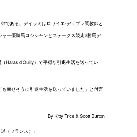
弟である。デイラミはロワイエ-デュプレ調教師と
ジャー優勝馬ロジシャンとステークス競走2勝馬デ
as d'Ouilly）で平穏な引退生活を送ってい
ても幸せそうに引退生活を送っていました」と付言
By Kitty Trice & Scott Burton
引退（フランス）
」