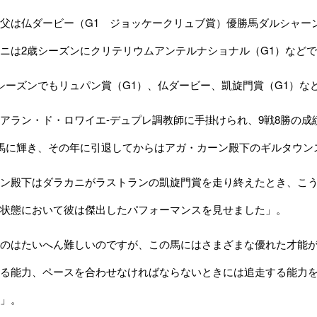
父は仏ダービー（G1 ジョッケークリュブ賞）優勝馬ダルシャー
ニは2歳シーズンにクリテリウムアンテルナショナル（G1）などで
ーズンでもリュパン賞（G1）、仏ダービー、凱旋門賞（G1）な
ラン・ド・ロワイエ-デュプレ調教師に手掛けられ、9戦8勝の成績
馬に輝き、その年に引退してからはアガ・カーン殿下のギルタウン
ン殿下はダラカニがラストランの凱旋門賞を走り終えたとき、こう
状態において彼は傑出したパフォーマンスを見せました」。
のはたいへん難しいのですが、この馬にはさまざまな優れた才能が
る能力、ペースを合わせなければならないときには追走する能力
」。