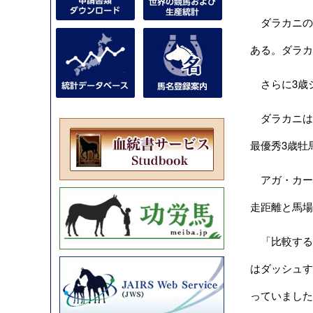
ダラカニの
ある。ダラカ
さらに3歳シ
ダラカニはア
最優秀3歳牡
アガ・カー
走距離と馬場
「比較する
はダッシュす
っていました