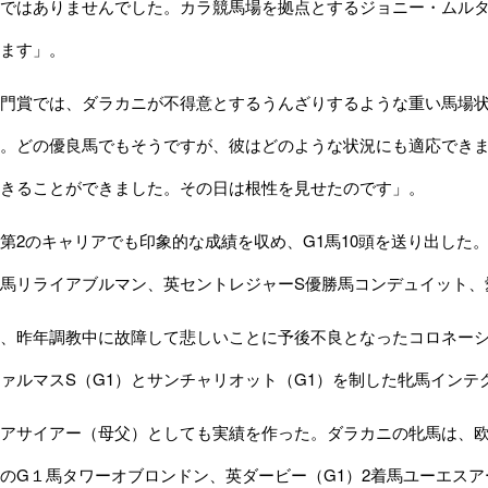
ではありませんでした。カラ競馬場を拠点とするジョニー・ムル
ます」。
門賞では、ダラカニが不得意とするうんざりするような重い馬場状
。どの優良馬でもそうですが、彼はどのような状況にも適応でき
きることができました。その日は根性を見せたのです」。
2のキャリアでも印象的な成績を収め、G1馬10頭を送り出した
馬リライアブルマン、英セントレジャーS優勝馬コンデュイット、
、昨年調教中に故障して悲しいことに予後不良となったコロネーシ
ァルマスS（G1）とサンチャリオット（G1）を制した牝馬インテ
アサイアー（母父）としても実績を作った。ダラカニの牝馬は、欧
のG１馬タワーオブロンドン、英ダービー（G1）2着馬ユーエスアーミー