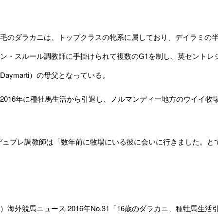
毛のダラカニは、トップクラスの牝系に属しており、デイラミの半
ン・スルール調教師に手掛けられて複数のG1を制し、英セントレ
aymarti）の母父となっている。
016年に種牡馬生活から引退し、ノルマンディー地方のウイイ牧場（Har
デュプレ調教師は「数年前に牧場にいる彼に会いに行きました。と
外競馬ニュース 2016年No.31「
16歳のダラカニ、種牡馬生活