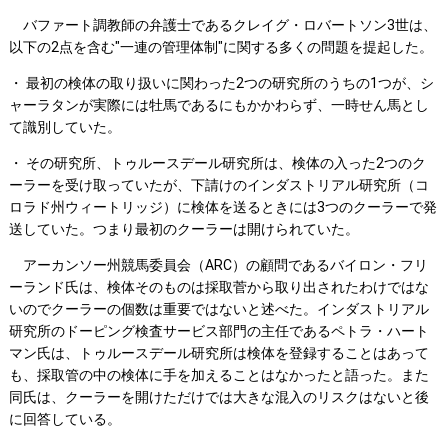
バファート調教師の弁護士であるクレイグ・ロバートソン3世は、
以下の2点を含む"一連の管理体制"に関する多くの問題を提起した。
・ 最初の検体の取り扱いに関わった2つの研究所のうちの1つが、シ
ャーラタンが実際には牡馬であるにもかかわらず、一時せん馬とし
て識別していた。
・ その研究所、トゥルースデール研究所は、検体の入った2つのク
ーラーを受け取っていたが、下請けのインダストリアル研究所（コ
ロラド州ウィートリッジ）に検体を送るときには3つのクーラーで発
送していた。つまり最初のクーラーは開けられていた。
アーカンソー州競馬委員会（ARC）の顧問であるバイロン・フリ
ーランド氏は、検体そのものは採取菅から取り出されたわけではな
いのでクーラーの個数は重要ではないと述べた。インダストリアル
研究所のドーピング検査サービス部門の主任であるペトラ・ハート
マン氏は、トゥルースデール研究所は検体を登録することはあって
も、採取管の中の検体に手を加えることはなかったと語った。また
同氏は、クーラーを開けただけでは大きな混入のリスクはないと後
に回答している。