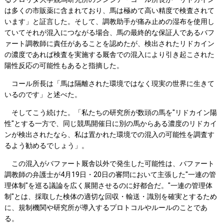
は多くの市販薬に含まれており、馬は極めて高い精度で検査されて
います」と証言した。そして、調教助手が痛み止めの湿布を使用し
ていてそれが混入につながる場合、馬の最終的な保証人であるバフ
ァート調教師に責任があることを認めたが、検出されたリドカイン
の濃度であれば検査を実施する厩舎での混入により引き起こされた
陽性反応の可能性もあると指摘した。
コール所長は「馬は隔離された環境ではなく現実の世界に生きて
いるのです」と述べた。
そしてこう続けた。「私たちの研究所が数頭の馬を"リドカイン陽
性"とする一方で、同じ競馬開催日に別の馬からある濃度のリドカイ
ンが検出されたなら、私は置かれた環境での混入の可能性を調査す
るよう勧めるでしょう」。
この混入がバファート厩舎以外で発生した可能性は、バファート
調教師の弁護士が4月19日・20日の審問において主張した"一連の管
理体制"を巡る議論を広く展開させるのに好都合だ。"一連の管理体
制"とは、採取した検体の適切な回収・輸送・識別を確実とするため
に、規制機関や研究所が導入するプロトコルやルールのことであ
る。