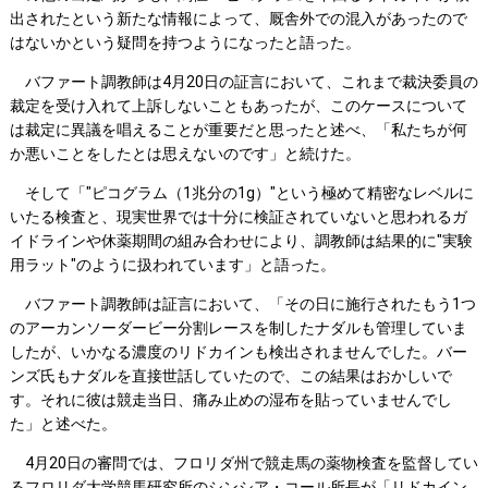
出されたという新たな情報によって、厩舎外での混入があったので
はないかという疑問を持つようになったと語った。
バファート調教師は4月20日の証言において、これまで裁決委員の
裁定を受け入れて上訴しないこともあったが、このケースについて
は裁定に異議を唱えることが重要だと思ったと述べ、「私たちが何
か悪いことをしたとは思えないのです」と続けた。
そして「"ピコグラム（1兆分の1g）"という極めて精密なレベルに
いたる検査と、現実世界では十分に検証されていないと思われるガ
イドラインや休薬期間の組み合わせにより、調教師は結果的に"実験
用ラット"のように扱われています」と語った。
バファート調教師は証言において、「その日に施行されたもう1つ
のアーカンソーダービー分割レースを制したナダルも管理していま
したが、いかなる濃度のリドカインも検出されませんでした。バー
ンズ氏もナダルを直接世話していたので、この結果はおかしいで
す。それに彼は競走当日、痛み止めの湿布を貼っていませんでし
た」と述べた。
4月20日の審問では、フロリダ州で競走馬の薬物検査を監督してい
るフロリダ大学競馬研究所のシンシア・コール所長が「リドカイン