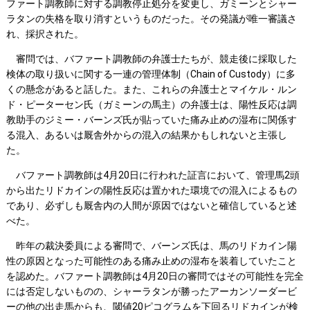
ファート調教師に対する調教停止処分を変更し、ガミーンとシャー
ラタンの失格を取り消すというものだった。その発議が唯一審議さ
れ、採択された。
審問では、バファート調教師の弁護士たちが、競走後に採取した
検体の取り扱いに関する一連の管理体制（Chain of Custody）に多
くの懸念があると話した。また、これらの弁護士とマイケル・ルン
ド・ピーターセン氏（ガミーンの馬主）の弁護士は、陽性反応は調
教助手のジミー・バーンズ氏が貼っていた痛み止めの湿布に関係す
る混入、あるいは厩舎外からの混入の結果かもしれないと主張し
た。
バファート調教師は4月20日に行われた証言において、管理馬2頭
から出たリドカインの陽性反応は置かれた環境での混入によるもの
であり、必ずしも厩舎内の人間が原因ではないと確信していると述
べた。
昨年の裁決委員による審問で、バーンズ氏は、馬のリドカイン陽
性の原因となった可能性のある痛み止めの湿布を装着していたこと
を認めた。バファート調教師は4月20日の審問ではその可能性を完全
には否定しないものの、シャーラタンが勝ったアーカンソーダービ
ーの他の出走馬からも、閾値20ピコグラムを下回るリドカインが検