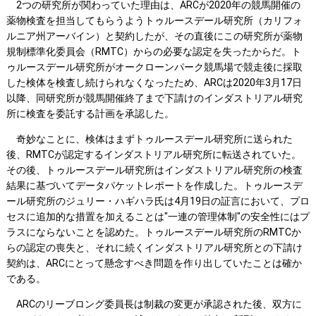
2つの研究所が関わっていた理由は、ARCが2020年の競馬開催の
薬物検査を担当してもらうようトゥルースデール研究所（カリフォ
ルニア州アーバイン）と契約したが、その直後にこの研究所が薬物
規制標準化委員会（RMTC）からの必要な認定を失ったからだ。ト
ゥルースデール研究所がオークローンパーク競馬場で競走後に採取
した検体を検査し続けられなくなったため、ARCは2020年3月17日
以降、同研究所が競馬開催終了まで下請けのインダストリアル研究
所に検査を委託する計画を承認した。
奇妙なことに、検体はまずトゥルースデール研究所に送られた
後、RMTCが認定するインダストリアル研究所に転送されていた。
その後、トゥルースデール研究所はインダストリアル研究所の検査
結果に基づいてデータパケットレポートを作成した。トゥルースデ
ール研究所のジュリー・ハギハラ氏は4月19日の証言において、プロ
セスに追加的な措置を加えることは"一連の管理体制"の安全性にはプ
ラスにならないことを認めた。トゥルースデール研究所のRMTCか
らの認定の喪失と、それに続くインダストリアル研究所との下請け
契約は、ARCにとって懸念すべき問題を作り出していたことは確か
である。
ARCのリーブロング委員長は制裁の変更が承認された後、双方に