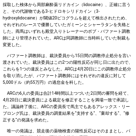
採取した検体から局部麻酔薬リドカイン（lidocaine）、正確に言う
と、その代謝物である3-ヒドロキシリドカイン（3-
hydroxylidocaine）が閾値20ピコグラムを超えて検出されたため、
それぞれのレースで優勝していたガミーンとシャーラタンを失格と
した。両馬はいずれも殿堂入りトレーナーのボブ・バファート調教
師により管理されていた。ARCは同調教師に当時科していた制裁も
変更した。
バファート調教師は、裁決委員から15日間の調教停止処分を言い
渡されていた。裁決委員はこの2つの陽性反応が同じ日に出たので、
これらを1つの違反とみなした。ARCは4月20日にこの調教停止処分
を取り消したが、バファート調教師にはそれぞれの違反に対して
5,000ドル（約55万円）の過怠金を科した。
ARCの6人の委員は合計14時間以上つづいた2日間の審問を経て、
4月20日に裁決委員による裁定を修正することを満場一致で承認し
た。議論終了後に、ARCの委員長で馬主でもあるアレックス・リー
ブロング氏は、裁決委員の調査結果を"支持する"、"棄却する"、"修
正する"の発議を求めた。
唯一の発議は、競走後の薬物検査の陽性反応はそのままとし、バ