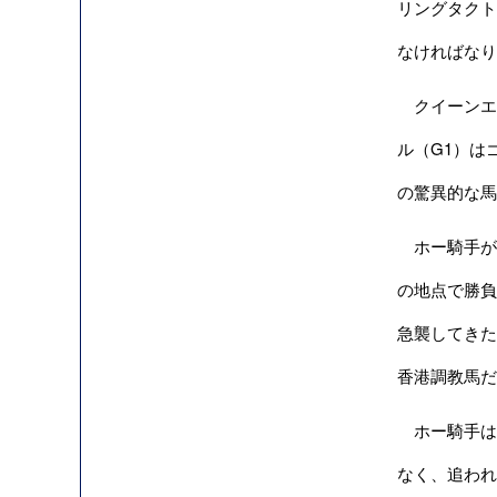
リングタクト
なければなり
クイーンエリ
ル（G1）は
の驚異的な馬
ホー騎手がゴ
の地点で勝負
急襲してきた
香港調教馬だ
ホー騎手は
なく、追わ