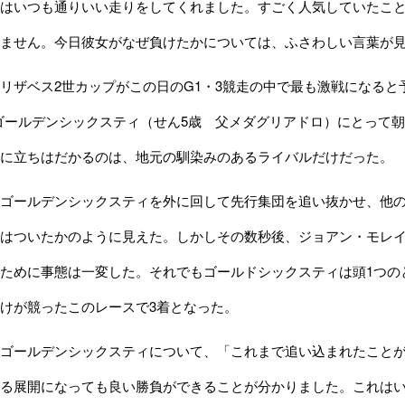
はいつも通りいい走りをしてくれました。すごく人気していたこ
ません。今日彼女がなぜ負けたかについては、ふさわしい言葉が
ザベス2世カップがこの日のG1・3競走の中で最も激戦になると
ゴールデンシックスティ（せん5歳 父メダグリアドロ）にとって朝
に立ちはだかるのは、地元の馴染みのあるライバルだけだった。
ールデンシックスティを外に回して先行集団を追い抜かせ、他の5
はついたかのように見えた。しかしその数秒後、ジョアン・モレ
ために事態は一変した。それでもゴールドシックスティは頭1つの
けが競ったこのレースで3着となった。
ゴールデンシックスティについて、「これまで追い込まれたことが
れる展開になっても良い勝負ができることが分かりました。これは