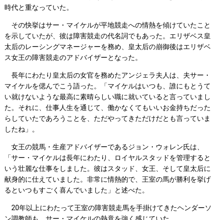
時代と重なっていた。
その快挙はサー・マイケルが平地競走への情熱を傾けていたこと
を示していたが、彼は障害競走の代名詞でもあった。エリザベス皇
太后のレーシングマネージャーを務め、皇太后の崩御後はエリザベ
ス女王の障害競走のアドバイザーとなった。
長年にわたり皇太后の女官を務めたアンジェラ夫人は、夫サー・
マイケルを偲んでこう語った。「マイケルはいつも、誰にもとうて
い就けないような最高に素晴らしい職に就いていると言っていまし
た。それに、仕事人生を通じて、働かなくてもいいお金持ちだった
らしていたであろうことを、ただやってきただけだとも言っていま
したね」。
女王の競馬・生産アドバイザーであるジョン・ウォレン氏は、
「サー・マイケルは長年にわたり、ロイヤルスタッドを管理すると
いう壮麗な仕事をしました。彼はスタッド、女王、そして皇太后に
献身的に仕えていました。非常に情熱的で、王室の馬が勝利を挙げ
るといつもすごく喜んでいました」と述べた。
20年以上にわたって王室の障害競走馬を手掛けてきたヘンダーソ
ン調教師も、サー・マイケルの熱意を強く感じていた。