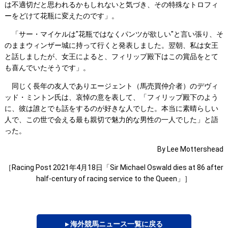
は不適切だと思われるかもしれないと気づき、その特殊なトロフィ
ーをどけて花瓶に変えたのです」。
「サー・マイケルは"花瓶ではなくパンツが欲しい"と言い張り、そ
のままウィンザー城に持って行くと発表しました。翌朝、私は女王
と話しましたが、女王によると、フィリップ殿下はこの賞品をとて
も喜んでいたそうです」。
同じく長年の友人でありエージェント（馬売買仲介者）のデヴィ
ッド・ミントン氏は、哀悼の意を表して、「フィリップ殿下のよう
に、彼は誰とでも話をするのが好きな人でした。本当に素晴らしい
人で、この世で会える最も親切で魅力的な男性の一人でした」と語
った。
By Lee Mottershead
［Racing Post 2021年4月18日「Sir Michael Oswald dies at 86 after
half-century of racing service to the Queen」］
▸ 海外競馬ニュース一覧に戻る