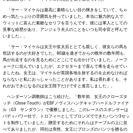
「サー・マイケルは最高に素晴らしい目の輝きをしていて、ちゃ
めっ気たっぷりの雰囲気を持っていました。本当に魅力的な人で、
ウィットに富んだ素敵なセリフを言うんです。彼には軍人としての
見事な経歴があり、アンジェラ夫人のことをいつも司令官と呼んで
いました」。
「サー・マイケルは女王や皇太后ととても親しく、彼女らの馬を
世話するのが大好きでした。80歳を過ぎてからの晩年の数年間も、
馬が出走するのを見るためにどこにでも出かけていました。ノーフ
ォークに住んでいましたが、エクセターまで喜んで車を走らせてい
ましたね。女王は、マイケルが英国各地を旅するのを止めなければ
ならないと私におっしゃったことがあります。私は畏れ多くも、そ
れがおできになるのは女王陛下だけですと進言しました」。
ヘンダーソン調教師はこう続けた。「数年前、女王のクローズタ
ッチ（Close Touch）がEBFノヴィスハンデキャプハードルファイナ
ル（G3 サンダウン）で優勝しました。このレースのスポンサーは
パディパワー社で、トロフィーとしてブロンズでできたパンツ3セッ
トを制作していました。贈呈するためにそれらはテーブルの上に並
べてありましたが、同社は突然、女王にブロンズのパンツを贈るの