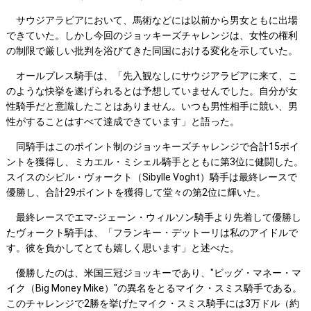
サウジアラビアにおいて、馬術などには以前から男女ともに出場
できていた。しかし今回のジョッキーズチャレンジは、女性の権利
の制限で厳しい批判を浴びてきた同国における変化を示していた。
オールプレス騎手は、「先入観なしにサウジアラビアに来て、こ
のような快挙を遂げられるとは予想していませんでした。自分が女
性騎手だと意識したことはありません。いつも男性相手に競い、男
性がすることはすべて達成できています」と語った。
同騎手はこのポイント制のジョッキーズチャレンジで合計15ポイ
ントを獲得し、ミカエル・ミシェル騎手とともに第3位に健闘した。
スイスのシビル・ヴォークト（Sibylle Voght）騎手は最終レースで
優勝し、合計29ポイントを獲得して堂々の第2位に輝いた。
最終レースでエマ-ジェーン・ウィルソン騎手より先着して優勝し
たヴォークト騎手は、「フランキー・デットーリは私のアイドルで
す。彼を負かしてとても嬉しく思います」と述べた。
優勝したのは、米国三冠ジョッキーであり、"ビッグ・マネー・マ
イク（Big Money Mike）"の異名をとるマイク・スミス騎手である。
このチャレンジで2勝を挙げたマイク・スミス騎手には3万ドル（約