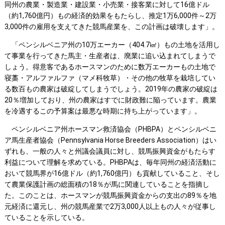
同州の農業・製造業・建設業・小売業・接客業に対して16億ドル
（約1,760億円）もの経済的効果をもたらし、推定1万6,000件～2万
3,000件の雇用を支えてきた競馬産業を、この計画は破壊します」。
「ペンシルベニア州の10万エーカー（404.7㎢）もの土地を活用し
て事業を行ってきた馬主・生産者は、廃業に追い込まれてしまうで
しょう。得意客であるホースマンのために数万エーカーもの土地で
寝藁・アルファルファ（マメ科牧草）・その他の牧草を栽培してい
る数百もの農家は破綻してしまうでしょう。2019年の農家の破綻は
20％増加しており、州の農家はすでに財政難に陥っています。農業
を冷遇するこの予算案は最悪な時期に持ち上がっています」。
ペンシルベニア州ホースマン救済協会（PHBPA）とペンシルベニ
ア馬生産者協会（Pennsylvania Horse Breeders Association）はい
ずれも、一般の人々と州議会議員に対し、競馬振興資金がもたらす
利益について理解を求めている。PHBPAは、毎年同州の経済活動に
おいて競馬界が16億ドル（約1,760億円）も貢献していること、そし
て農業保護計画の総面積の18％が馬に関連していることを指摘し
た。このことは、ホースマンが競馬振興資金からの支出の89％を地
元経済に還元し、州の競馬産業で2万3,000人以上もの人々が従事し
ていることを示している。