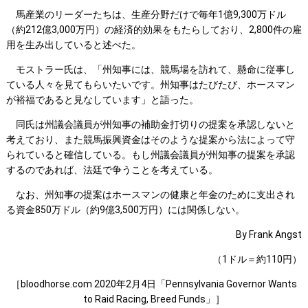
馬産業のリーダーたちは、生産分野だけで毎年1億9,300万ドル
（約212億3,000万円）の経済的効果をもたらしており、2,800件の雇
用を生み出していると述べた。
モストラー氏は、「州知事には、競馬場を訪れて、懸命に従事し
ている人々を見てもらいたいです。州知事はたびたび、ホースマン
が裕福であると見なしています」と語った。
同氏は州議会議員が州知事の補助金打切りの提案を承認しないと
考えており、また競馬振興資金はそのような提案から法によって守
られていると確信している。もし州議会議員が州知事の提案を承認
するのであれば、法廷で争うことを考えている。
なお、州知事の提案はホースマンの健康と年金のために支出され
る資金850万ドル（約9億3,500万円）には関係しない。
By Frank Angst
（1ドル＝約110円）
［bloodhorse.com 2020年2月4日「Pennsylvania Governor Wants
to Raid Racing, Breed Funds」］