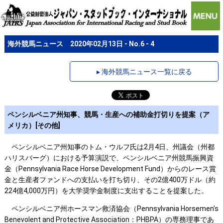
海外競馬ニュース 2020年02月13日 - No.6 - 4
▸ 海外競馬ニュース一覧に戻る
ペンシルベニア州知事、競馬・生産への補助金打切りを提案（ア
メリカ）[その他]
ペンシルベニア州知事のトム・ウルフ氏は2月4日、州議会（州都
ハリスバーグ）における予算演説で、ペンシルベニア州競馬振興資
金（Pennsylvania Race Horse Development Fund）からのレース賞
金と生産者ファンドへの支払いを打ち切り、その2億400万ドル（約
224億4,000万円）を大学奨学金制度に支出することを提案した。
ペンシルベニア州ホースマン救済協会（Pennsylvania Horsemen's
Benevolent and Protective Association：PHBPA）の専務理事であ