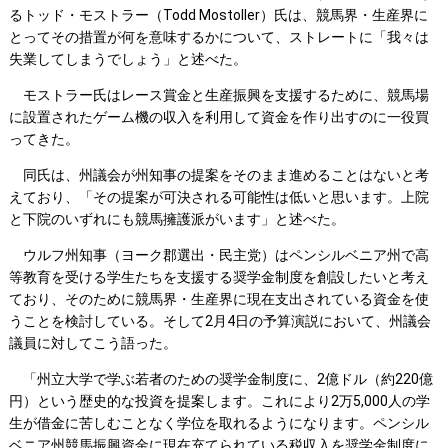
るトッド・モストラー（Todd Mostoller）氏は、競馬界・生産界に
とってその措置が何を意味するかについて、ストレートに「我々は
失業してしまうでしょう」と述べた。
モストラー氏はレース賞金と生産振興を支援するために、競馬場
に設置されたゲーム機の収入を利用して資金を作り出すのに一役買
ってきた。
同氏は、州議会が州知事の提案をそのまま進めることはないと考
えており、「その提案が可決される可能性は低いと思います。上院
と下院のいずれにも競馬擁護派がいます」と述べた。
ウルフ州知事（ヨーク郡選出・民主党）はペンシルベニア州で高
等教育を受ける学生たちを支援する奨学金制度を創設したいと考え
ており、そのために競馬界・生産界に現在支出されている資金を使
うことを検討している。そして2月4日の予算演説において、州議会
議員に対してこう語った。
「州立大学で学ぶ若者のための奨学金制度に、2億ドル（約220億
円）という歴史的な投資を提案します。これにより2万5,000人の学
生が借金に苦しむことなく学位を取れるようになります。ペンシル
ベニア州競馬振興資金に現在充てられている税収入を奨学金制度に