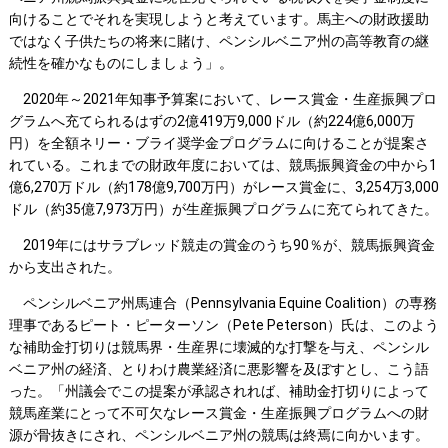
向けることでそれを実現しようと考えています。馬主への財政援助
ではなく子供たちの将来に賭け、ペンシルベニア州の高等教育の継
続性を確かなものにしましょう」。
2020年～2021年知事予算案において、レース賞金・生産振興プロ
グラムへ充てられるはずの2億419万9,000ドル（約224億6,000万
円）を全額ネリー・ブライ奨学金プログラムに向けることが提案さ
れている。これまでの財政年度においては、競馬振興資金の中から1
億6,270万ドル（約178億9,700万円）がレース賞金に、3,254万3,000
ドル（約35億7,973万円）が生産振興プログラムに充てられてきた。
2019年にはサラブレッド競走の賞金のうち90％が、競馬振興資金
から支出された。
ペンシルベニア州馬連合（Pennsylvania Equine Coalition）の専務
理事であるピート・ピーターソン（Pete Peterson）氏は、このよう
な補助金打切りは競馬界・生産界に壊滅的な打撃を与え、ペンシル
ベニア州の経済、とりわけ農業経済に悪影響を及ぼすとし、こう語
った。「州議会でこの提案が承認されれば、補助金打切りによって
競馬産業にとって不可欠なレース賞金・生産振興プログラムへの財
源が骨抜きにされ、ペンシルベニア州の競馬は終焉に向かいます。