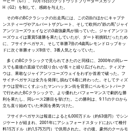
ービー（G1）、10月15日のグッドウッドブリーダーズカップ
H（G2）を制して、感銘を与えた。
その年のBCクラシックの出走馬には、この2頭のほかにキャプテ
ンスティーヴやアルバートザグレート、そして欧州の"鉄の馬"ジャイ
アンツコーズウェイなどの3歳強豪馬が揃っていた。ジャイアンツコ
ーズウェイは重賞5連勝を果たしていたが、ダート初挑戦だったため
に、フサイチペガサス、そして単勝7倍の4歳馬レモンドロップキッ
ドに次ぐ単勝オッズ8倍で、3番人気となっていた。
多くのBCクラシックで見られてきたのと同様に、2000年の同レー
スでも最後の直線での競り合いが長々と繰り広げられた。ティズナ
ウは、果敢なジャイアンツコーズウェイをわずか首差で破った。フ
サイチペガサスは全力を発揮し損ねて6着に終わった。そしてティズ
ナウは翌年にくすぶったマンハッタン街を背景にベルモントパーク
で行われたBCクラシックで、より優れたパフォーマンスで劇的な勝
利を果たし、同レース2勝目を挙げた。この勝利は、9.11のテロから
立ち直り始めていた米国を勇気づけた。
フサイチペガサスは報道によると6,000万ドル（約63億円）でシン
ジケートが組まれ、2001年にアシュフォードスタッドにおいて種付
料15万ドル（約1,575万円）で供用された。その後、豪州のクールモ