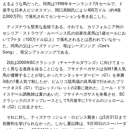
えるような馬だった。同馬は1998年キーンランド7月セールで、ド
派手な日本人ビジネスマン、関口房朗氏により400万ドル（約4億
2,000万円）で落札されてセンセーションを巻き起こした。
ティズナウも堅実な血統である。それでも、カリフォルニア州の
セシリア・ストラウブ・ルーベンス氏の自家生産馬は1歳セールにお
いて7ケタ（100万ドル以上）で落札されるとは思われていなかっ
た。同馬の父はシーズティジー、母はシーズソング（Cee's
Song）、母父シアトルソングである。
2頭は2000年BCクラシック（チャーチルダウンズ）に向けてまっ
たく異なる進路を辿ることになる。フサイチペガサスは当時1番人気
馬が優勝することが珍しかったケンタッキーダービー（G1）を単勝
3倍の1番人気で制したが、ピムリコ競馬場の良馬場で行われたプリ
ークネスS（G1）ではレッドバレットの2着に敗れた。ニール・ドラ
イスデール調教師は夏のあいだ、フサイチペガサスを休養させ、BC
クラシックのステップレースとして9月後半に1マイルのジェローム
H（G2）に出走させた。
それに対し、ティズナウ（ジェイ・ロビンス厩舎）は5月31日まで
初勝利を挙げられなかった。しかし夏以降は、9月30日のスーパーダ