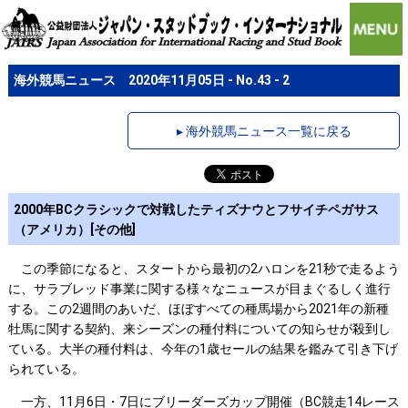
海外競馬ニュース 2020年11月05日 - No.43 - 2
▸ 海外競馬ニュース一覧に戻る
2000年BCクラシックで対戦したティズナウとフサイチペガサス
（アメリカ）[その他]
この季節になると、スタートから最初の2ハロンを21秒で走るよう
に、サラブレッド事業に関する様々なニュースが目まぐるしく進行
する。この2週間のあいだ、ほぼすべての種馬場から2021年の新種
牡馬に関する契約、来シーズンの種付料についての知らせが殺到し
ている。大半の種付料は、今年の1歳セールの結果を鑑みて引き下げ
られている。
一方、11月6日・7日にブリーダーズカップ開催（BC競走14レース