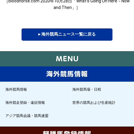
［bloodhorse.com 2020年10月28日「What's Going On Here－Now
and Then」］
▸ 海外競馬ニュース一覧に戻る
海外競馬情報
海外競馬場・日程
海外競走登録・遠征情報
世界の競馬および生産統計
アジア競馬会議・競馬連盟