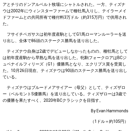
アとチリのドンアルベルト牧場にシャトルされた。一方、ティズナ
ウは2002年にウィンスターファームで種牡馬入りし、テイラーメイ
ドファームとの共同所有で種付料3万ドル（約315万円）で供用され
た。
フサイチペガサスは初年度産駒としてG1馬ローマンルーラーを送
り出し、全体で86頭のステークス勝馬を送り出した。
ティズナウ自身は2歳でデビューしなかったものの、種牡馬として
は初年度産駒から早熟な馬を送り出した。牝駒フォークロアはBCジ
ュベナイルフィリーズ（G1）優勝馬となり、エクリプス賞を受賞し
た。10月26日現在、ティズナウは90頭のステークス勝馬を送り出し
ている。
ティズナウはブルードメアサイアー（母父）として、ティズザロ
ー（ベルモントS優勝馬）を送り出している。ティズザローは3歳で
の優勝を果たすべく、2020年BCクラシックを目指す。
By Evan Hammonds
（1ドル＝約105円）