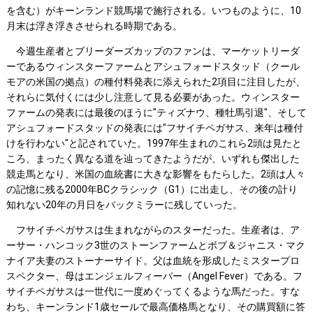
を含む）がキーンランド競馬場で施行される。いつものように、10
月末は浮き浮きさせられる時期である。
今週生産者とブリーダーズカップのファンは、マーケットリーダ
ーであるウィンスターファームとアシュフォードスタッド（クール
モアの米国の拠点）の種付料発表に添えられた2項目に注目したが、
それらに気付くには少し注意して見る必要があった。ウィンスター
ファームの発表には最後のほうに"ティズナウ、種牡馬引退"、そして
アシュフォードスタッドの発表には"フサイチペガサス、来年は種付
けを行わない"と記されていた。1997年生まれのこれら2頭は見たと
ころ、まったく異なる道を辿ってきたようだが、いずれも傑出した
競走馬となり、米国の血統書に大きな影響をもたらした。2頭は人々
の記憶に残る2000年BCクラシック（G1）に出走し、その後の計り
知れない20年の月日をバックミラーに残していった。
フサイチペガサスは生まれながらのスターだった。生産者は、ア
ーサー・ハンコック3世のストーンファームとボブ＆ジャニス・マク
ナイア夫妻のストーナーサイド。父は血統を形成したミスタープロ
スペクター、母はエンジェルフィーバー（Angel Fever）である。フ
サイチペガサスは一世代に一度めぐってくるような馬だった。すな
わち、キーンランド1歳セールで最高価格馬となり、その購買額に答