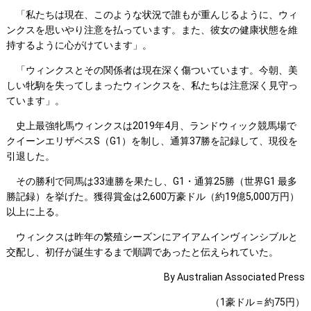
「私たちは現在、このような状況で誰もが重んじるように、ウィ
ンクスを思いやり注意を払っています。また、彼女の健康状態を維
持するように心がけています」。
「ウィンクスとその関係者は現在深く傷ついています。今朝、美
しい牝駒を失ってしまったウィンクスを、私たちは注意深く見守っ
ています」。
史上最強牝馬ウィンクスは2019年4月、ランドウィック競馬場で
クイーンエリザベスS（G1）を制し、通算37勝を記録して、現役を
引退した。
その勝利で同馬は33連勝を果たし、G1・通算25勝（世界G1 最多
勝記録）を挙げた。獲得賞金は2,600万豪ドル（約19億5,000万円）
以上に上る。
ウィンクスは昨年の繁殖シーズンにアイアムインヴィンシブルと
交配し、初仔が誕生するまで順調であったと伝えられていた。
By Australian Associated Press
（1豪ドル＝約75円）