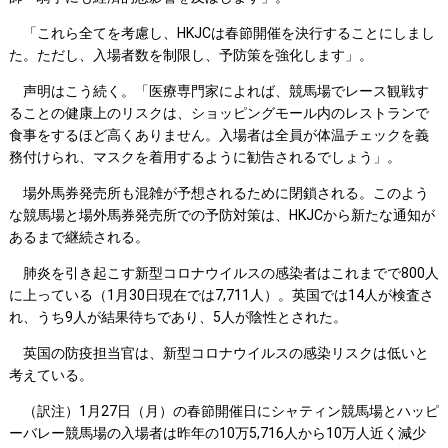
「これら全てを考慮し、HKJCは春節開催を決行することにしまし
た。ただし、入場者数を制限し、予防策を強化します」。
声明はこう続く。「医療専門家によれば、競馬場でレース観戦す
ることの健康上のリスクは、ショッピングモール内のレストランで
食事をするほど高くありません。入場者は全員が体温チェックを義
務付けられ、マスクを着用するように勧告されるでしょう」。
場外馬券発売所も混雑が予想されるために閉鎖される。このよう
な競馬場と場外馬券発売所での予防対策は、HKJCから新たな通知が
あるまで継続される。
肺炎を引き起こす新型コロナウイルスの感染者はこれまでで800人
に上っている（1月30日現在では7,711人）。英国では14人が検査さ
れ、うち9人が結果待ちであり、5人が陰性とされた。
英国の防疫担当官は、新型コロナウイルスの感染リスクは低いと
考えている。
（訳注）1月27日（月）の春節開催日にシャティン競馬場とハッピ
ーバレー競馬場の入場者は昨年の10万5,716人から10万人近く減少