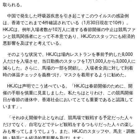
取られる。
中国で発生した呼吸器疾患を引き起こすこのウイルスの感染例
は、香港でこれまで4件確認されている（1月30日現在で10件）。
HKJCは、例年入場者数が10万人に達する春節開催の中止は競馬ファ
ンと競馬関係者にとって不本意であり、HKJCのスタッフにも経済的
悪影響を及ぼすと考えている。
そのような状況で、HKJCは場内レストランを事前予約した8,000
人だけを入場させ、当日勤務のスタッフを1万1,000人から3,000人に
減らした。さらに、馬場の一部を閉鎖し、入場者全員に対して到着
時の体温チェックを義務づけ、マスクを着用するように勧めた。
HKJCは声明でこう述べている。「HKJCは春節開催のために、開
催の手順を慎重に見直しました。私たちはとりわけ、この競馬開催
日が春節の連休中、香港社会においてとても重要であると認識して
います」。
「それゆえ開催中止となれば、競馬場で観戦する予定だった人々
だけでなく、自宅などでテレビ観戦をするつもりだった人々の楽し
みも奪ってしまうでしょう。また、HKJCのスタッフや、馬主・調教
師・騎手にも経済的悪影響を及ぼします」。