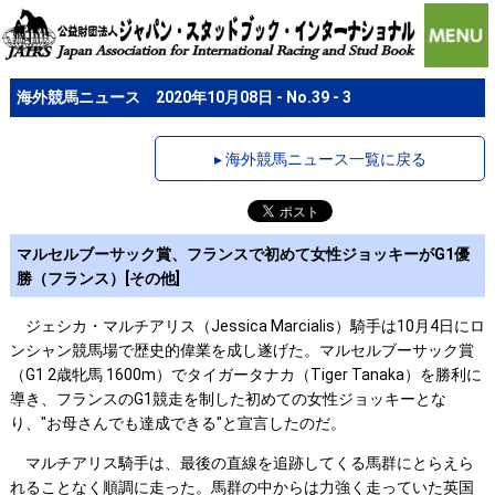
海外競馬ニュース 2020年10月08日 - No.39 - 3
▸ 海外競馬ニュース一覧に戻る
マルセルブーサック賞、フランスで初めて女性ジョッキーがG1優
勝（フランス）[その他]
ジェシカ・マルチアリス（Jessica Marcialis）騎手は10月4日にロ
ンシャン競馬場で歴史的偉業を成し遂げた。マルセルブーサック賞
（G1 2歳牝馬 1600m）でタイガータナカ（Tiger Tanaka）を勝利に
導き、フランスのG1競走を制した初めての女性ジョッキーとな
り、"お母さんでも達成できる"と宣言したのだ。
マルチアリス騎手は、最後の直線を追跡してくる馬群にとらえら
れることなく順調に走った。馬群の中からは力強く走っていた英国