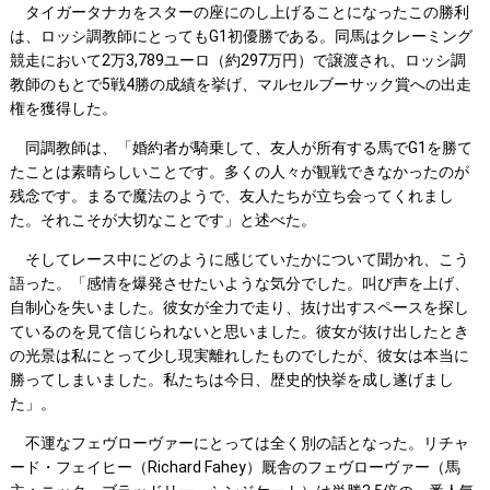
タイガータナカをスターの座にのし上げることになったこの勝利
は、ロッシ調教師にとってもG1初優勝である。同馬はクレーミング
競走において2万3,789ユーロ（約297万円）で譲渡され、ロッシ調
教師のもとで5戦4勝の成績を挙げ、マルセルブーサック賞への出走
権を獲得した。
同調教師は、「婚約者が騎乗して、友人が所有する馬でG1を勝て
たことは素晴らしいことです。多くの人々が観戦できなかったのが
残念です。まるで魔法のようで、友人たちが立ち会ってくれまし
た。それこそが大切なことです」と述べた。
そしてレース中にどのように感じていたかについて聞かれ、こう
語った。「感情を爆発させたいような気分でした。叫び声を上げ、
自制心を失いました。彼女が全力で走り、抜け出すスペースを探し
ているのを見て信じられないと思いました。彼女が抜け出したとき
の光景は私にとって少し現実離れしたものでしたが、彼女は本当に
勝ってしまいました。私たちは今日、歴史的快挙を成し遂げまし
た」。
不運なフェヴローヴァーにとっては全く別の話となった。リチャ
ード・フェイヒー（Richard Fahey）厩舎のフェヴローヴァー（馬