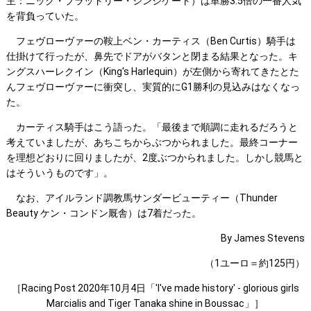
主：ニック・ブラッドリー・シンジケート）は単勝3.5倍の一番人気
を背負っていた。
フェヴローヴァーの鞍上ベン・カーティス（Ben Curtis）騎手は
仕掛けて行ったが、鼻先でドアがバタンと閉まる結果となった。キ
ングスハーレクイン（King's Harlequin）が左側から寄れてきたとた
んフェヴローヴァーに衝突し、実質的にG1勝利の見込みはなくなっ
た。
カーティス騎手はこう語った。「最後まで順調に走れるだろうと
考えていましたが、あちこちからぶつかられました。最終コーナー
を理想どおりに回りましたが、2度ぶつかられました。しかし競馬と
はそういうものです」。
なお、アイルランド調教馬サンダービューティー（Thunder
Beauty ケン・コンドン厩舎）は7着だった。
By James Stevens
（1ユーロ＝約125円）
［Racing Post 2020年10月4日「'I've made history' - glorious girls
Marcialis and Tiger Tanaka shine in Boussac」］