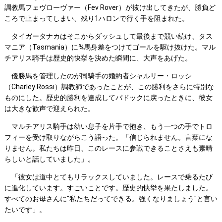
調教馬フェヴローヴァー（Fev Rover）が抜け出してきたが、勝負ど
ころで止まってしまい、残り1ハロンで行く手を阻まれた。
タイガータナカはそこからダッシュして最後まで競い続け、タス
マニア（Tasmania）に¾馬身差をつけてゴールを駆け抜けた。マル
チアリス騎手は歴史的快挙を決めた瞬間に、大声をあげた。
優勝馬を管理したのが同騎手の婚約者シャルリー・ロッシ
（Charley Rossi）調教師であったことが、この勝利をさらに特別な
ものにした。歴史的勝利を達成してパドックに戻ったときに、彼女
は大きな歓声で迎えられた。
マルチアリス騎手は幼い息子を片手で抱き、もう一つの手でトロ
フィーを受け取りながらこう語った。「信じられません。言葉にな
りません。私たちは昨日、このレースに参戦できることさえも素晴
らしいと話していました」。
「彼女は道中とてもリラックスしていました。レースで乗るたび
に進化しています。すごいことです。歴史的快挙を果たしました。
すべてのお母さんに"私たちだってできる。強くなりましょう"と言い
たいです」。