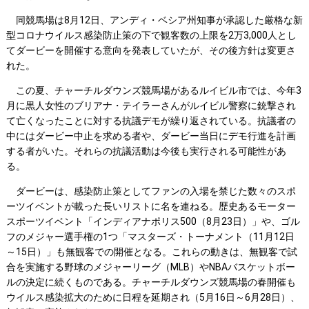
同競馬場は8月12日、アンディ・ベシア州知事が承認した厳格な新
型コロナウイルス感染防止策の下で観客数の上限を2万3,000人とし
てダービーを開催する意向を発表していたが、その後方針は変更さ
れた。
この夏、チャーチルダウンズ競馬場があるルイビル市では、今年3
月に黒人女性のブリアナ・テイラーさんがルイビル警察に銃撃され
て亡くなったことに対する抗議デモが繰り返されている。抗議者の
中にはダービー中止を求める者や、ダービー当日にデモ行進を計画
する者がいた。それらの抗議活動は今後も実行される可能性があ
る。
ダービーは、感染防止策としてファンの入場を禁じた数々のスポ
ーツイベントが載った長いリストに名を連ねる。歴史あるモーター
スポーツイベント「インディアナポリス500（8月23日）」や、ゴル
フのメジャー選手権の1つ「マスターズ・トーナメント（11月12日
～15日）」も無観客での開催となる。これらの動きは、無観客で試
合を実施する野球のメジャーリーグ（MLB）やNBAバスケットボー
ルの決定に続くものである。チャーチルダウンズ競馬場の春開催も
ウイルス感染拡大のために日程を延期され（5月16日～6月28日）、