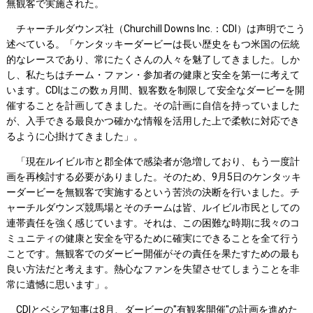
無観客で実施された。
チャーチルダウンズ社（Churchill Downs Inc.：CDI）は声明でこう
述べている。「ケンタッキーダービーは長い歴史をもつ米国の伝統
的なレースであり、常にたくさんの人々を魅了してきました。しか
し、私たちはチーム・ファン・参加者の健康と安全を第一に考えて
います。CDIはこの数ヵ月間、観客数を制限して安全なダービーを開
催することを計画してきました。その計画に自信を持っていました
が、入手できる最良かつ確かな情報を活用した上で柔軟に対応でき
るように心掛けてきました」。
「現在ルイビル市と郡全体で感染者が急増しており、もう一度計
画を再検討する必要がありました。そのため、9月5日のケンタッキ
ーダービーを無観客で実施するという苦渋の決断を行いました。チ
ャーチルダウンズ競馬場とそのチームは皆、ルイビル市民としての
連帯責任を強く感じています。それは、この困難な時期に我々のコ
ミュニティの健康と安全を守るために確実にできることを全て行う
ことです。無観客でのダービー開催がその責任を果たすための最も
良い方法だと考えます。熱心なファンを失望させてしまうことを非
常に遺憾に思います」。
CDIとベシア知事は8月、ダービーの"有観客開催"の計画を進めた