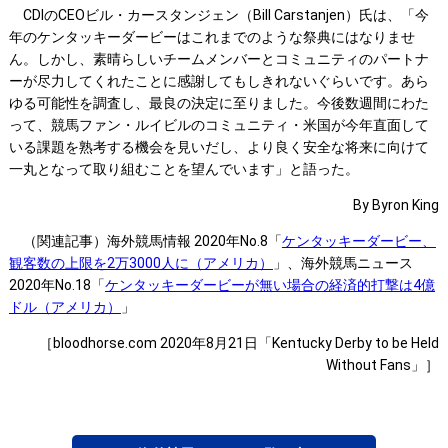
CDIのCEOビル・カースタンジェン（Bill Carstanjen）氏は、「今
年のケンタッキーダービーはこれまでのような祭典にはなりませ
ん。しかし、素晴らしいチームメンバーとコミュニティのパートナ
ーが尽力してくれたことに感謝してもしきれないぐらいです。あら
ゆる可能性を調査し、最良の決定に至りました。今後数週間にわた
って、競馬ファン・ルイビルのコミュニティ・米国が今年直面して
いる課題を熟考する機会を見いだし、より良く安全な将来に向けて
一丸となって取り組むことを望んでいます」と語った。
By Byron King
（関連記事）海外競馬情報 2020年No.8「
ケンタッキーダービー、
観客数の上限を2万3000人に（アメリカ）
」、海外競馬ニュース
2020年No.18「
ケンタッキーダービーが無い場合の経済的打撃は4億
ドル（アメリカ）
」
［bloodhorse.com 2020年8月21日「Kentucky Derby to be Held
Without Fans」］