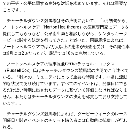
ての平等・公平に関する良好な対話を求めています。それは重要な
ことです」。
チャーチルダウンズ競馬場はその声明において、「5月初旬から、
ノートンヘルスケア（Norton Healthcare）の医療専門家にデータを
提供してもらうなど、公衆衛生局と相談しながら、ケンタッキーダ
ービーに関する決定を行ってきた」と述べた。同競馬場によれば、
ノートンヘルスケアでは7万人以上の患者が検査を受け、その陽性率
は6月には2％だったが、最近では10％に急増している。
ノートンヘルスケアの理事長兼CEOのラッセル・コックス
（Russell Cox）氏はチャーチルダウンズ競馬場の声明でこう述べて
いる。「我々のコミュニティにとって重要な時期です。非常に流動
的な状況であり続けています。すべてのイベントは、開催日にでき
るだけ近い時期に出されたデータに基づいて評価しなければなりま
せん。私たちはチャーチルダウンズの決定を称賛しており支持して
います」。
チャーチルダウンズ競馬場によれば、ダービーウィークのレース
開催日と関連イベントのチケット購入者には自動的に払戻しが行わ
れる。