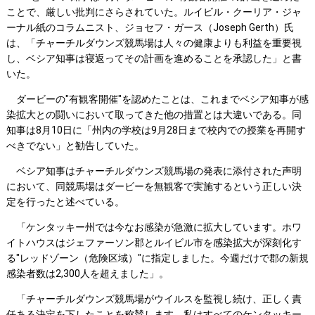
ことで、厳しい批判にさらされていた。ルイビル・クーリア・ジャ
ーナル紙のコラムニスト、ジョセフ・ガース（Joseph Gerth）氏
は、「チャーチルダウンズ競馬場は人々の健康よりも利益を重要視
し、ベシア知事は寝返ってその計画を進めることを承認した」と書
いた。
ダービーの"有観客開催"を認めたことは、これまでベシア知事が感
染拡大との闘いにおいて取ってきた他の措置とは大違いである。同
知事は8月10日に「州内の学校は9月28日まで校内での授業を再開す
べきでない」と勧告していた。
ベシア知事はチャーチルダウンズ競馬場の発表に添付された声明
において、同競馬場はダービーを無観客で実施するという正しい決
定を行ったと述べている。
「ケンタッキー州では今なお感染が急激に拡大しています。ホワ
イトハウスはジェファーソン郡とルイビル市を感染拡大が深刻化す
る"レッドゾーン（危険区域）"に指定しました。今週だけで郡の新規
感染者数は2,300人を超えました」。
「チャーチルダウンズ競馬場がウイルスを監視し続け、正しく責
任ある決定を下したことを称賛します。私はすべてのケンタッキー