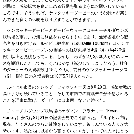
州民に、感染拡大を食い止める行動を取るようにお願いしていると
ころです。そうすれば、ケンタッキーダービーのような我々が楽し
んできた多くの伝統を取り戻すことができます」。
ケンタッキーダービーとダービーウィークはチャーチルダウンズ
競馬場と市および州に利益をもたらすものであり、全米各地から観
光客を引き付ける。ルイビル観光局（Louisville Tourism）はケンタ
ッキーダービーシーズンの地域への経済効果は4億ドル（約420億
円）以上と見積もっている。しかし、わずか2万3,000人がこのレー
スを観戦したとしても、それはかなり減少してしまうだろう。昨年
のダービーの入場者数は15万729人、前日のケンタッキーオークス
（G1）開催日の入場者数は10万5,719人だった。
ルイビル市長のグレッグ・フィッシャー氏は8月20日、感染者数の
高止まりが続いていること、そして市内での抗議デモが予想される
ことを理由に挙げ、ダービーには出席しないと述べた。
チャーチルダウンズ競馬場のケヴィン・フラナリー（Kevin
Flanery）会長は8月21日の記者会見でこう語った。「ルイビル市は
現在、たくさんのつらい経験をしています。苦しんでいる人々が大
勢います。私たちは以前から言っていますが、すべての人々にとっ