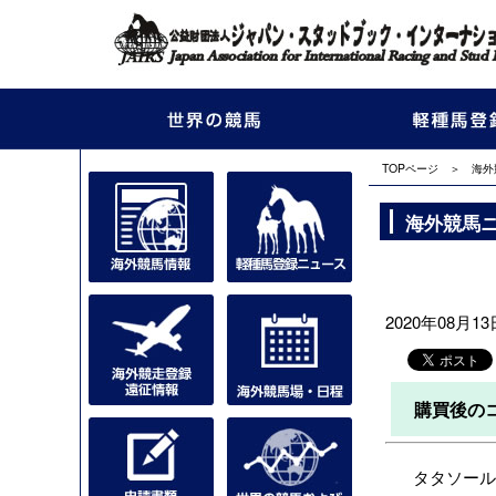
TOPページ
＞
海外
海外競馬
2020年08月13日
購買後の
タタソールズ社