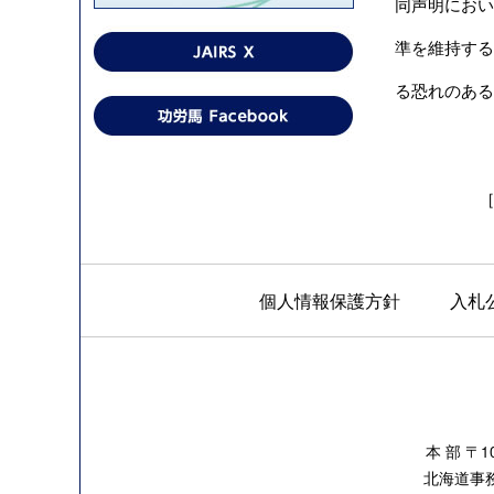
同声明におい
準を維持する
る恐れのある
［
個人情報保護方針
入札
本 部 〒
北海道事務所