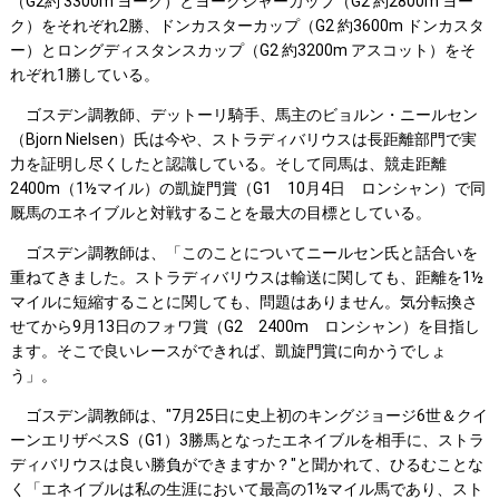
（G2約 3300m ヨーク）とヨークシャーカップ（G2 約2800m ヨー
ク）をそれぞれ2勝、ドンカスターカップ（G2 約3600m ドンカスタ
ー）とロングディスタンスカップ（G2 約3200m アスコット）をそ
れぞれ1勝している。
ゴスデン調教師、デットーリ騎手、馬主のビョルン・ニールセン
（Bjorn Nielsen）氏は今や、ストラディバリウスは長距離部門で実
力を証明し尽くしたと認識している。そして同馬は、競走距離
2400m（1½マイル）の凱旋門賞（G1 10月4日 ロンシャン）で同
厩馬のエネイブルと対戦することを最大の目標としている。
ゴスデン調教師は、「このことについてニールセン氏と話合いを
重ねてきました。ストラディバリウスは輸送に関しても、距離を1½
マイルに短縮することに関しても、問題はありません。気分転換さ
せてから9月13日のフォワ賞（G2 2400m ロンシャン）を目指し
ます。そこで良いレースができれば、凱旋門賞に向かうでしょ
う」。
ゴスデン調教師は、"7月25日に史上初のキングジョージ6世＆クイ
ーンエリザベスS（G1）3勝馬となったエネイブルを相手に、ストラ
ディバリウスは良い勝負ができますか？"と聞かれて、ひるむことな
く「エネイブルは私の生涯において最高の1½マイル馬であり、スト