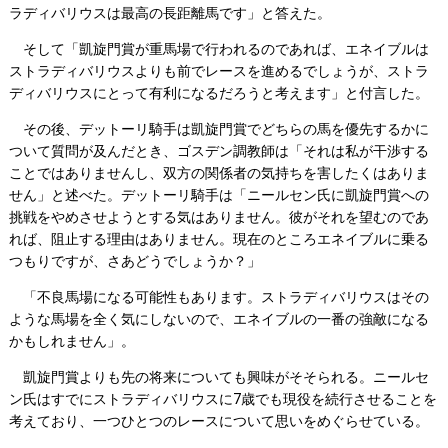
ラディバリウスは最高の長距離馬です」と答えた。
そして「凱旋門賞が重馬場で行われるのであれば、エネイブルは
ストラディバリウスよりも前でレースを進めるでしょうが、ストラ
ディバリウスにとって有利になるだろうと考えます」と付言した。
その後、デットーリ騎手は凱旋門賞でどちらの馬を優先するかに
ついて質問が及んだとき、ゴスデン調教師は「それは私が干渉する
ことではありませんし、双方の関係者の気持ちを害したくはありま
せん」と述べた。デットーリ騎手は「ニールセン氏に凱旋門賞への
挑戦をやめさせようとする気はありません。彼がそれを望むのであ
れば、阻止する理由はありません。現在のところエネイブルに乗る
つもりですが、さあどうでしょうか？」
「不良馬場になる可能性もあります。ストラディバリウスはその
ような馬場を全く気にしないので、エネイブルの一番の強敵になる
かもしれません」。
凱旋門賞よりも先の将来についても興味がそそられる。ニールセ
ン氏はすでにストラディバリウスに7歳でも現役を続行させることを
考えており、一つひとつのレースについて思いをめぐらせている。