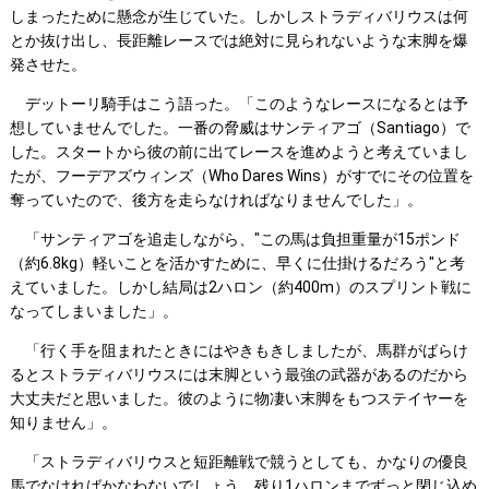
しまったために懸念が生じていた。しかしストラディバリウスは何
とか抜け出し、長距離レースでは絶対に見られないような末脚を爆
発させた。
デットーリ騎手はこう語った。「このようなレースになるとは予
想していませんでした。一番の脅威はサンティアゴ（Santiago）で
した。スタートから彼の前に出てレースを進めようと考えていまし
たが、フーデアズウィンズ（Who Dares Wins）がすでにその位置を
奪っていたので、後方を走らなければなりませんでした」。
「サンティアゴを追走しながら、"この馬は負担重量が15ポンド
（約6.8kg）軽いことを活かすために、早くに仕掛けるだろう"と考
えていました。しかし結局は2ハロン（約400m）のスプリント戦に
なってしまいました」。
「行く手を阻まれたときにはやきもきしましたが、馬群がばらけ
るとストラディバリウスには末脚という最強の武器があるのだから
大丈夫だと思いました。彼のように物凄い末脚をもつステイヤーを
知りません」。
「ストラディバリウスと短距離戦で競うとしても、かなりの優良
馬でなければかなわないでしょう。残り1ハロンまでずっと閉じ込め