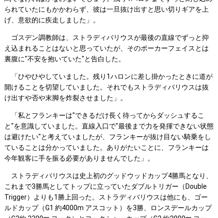
られていたにもかかわらず、彼は一旦抜け出すと思い切りギアを上
げ、意欲的に疾走しました」。
ゴスデン調教師は、ストラディバリウスが最後の直線でずっと抑
え込まれることはないと思っていたが、そのポーカーフェイスとは
裏腹に"不安を抱いていた"と告白した。
「ひやひやしていました。残り1ハロンに差し掛かったときに道が
開けることを切望していました。それでもストラディバリウスは抜
け出すや否や末脚を炸裂させました」。
「私とフランキーは"できるだけ長く待ってからダッシュするこ
と"を意識していました。直線入口で"最後まで力を発揮できない状態
は避けたい"と考えていましたが、フランキーが抜け目ない騎乗をし
ていることは分かっていました。ありがたいことに、フランキーは
今年観客に手を振る必要がありませんでした」。
ストラディバリウスは史上初のグッドウッドカップ4勝馬となり、
これまで3勝馬としてトップに立っていたダブルトリガー（Double
Trigger）よりも1勝上回った。ストラディバリウスは他にも、ゴー
ルドカップ（G1 約4000m アスコット）を3勝、ロンスデールカップ