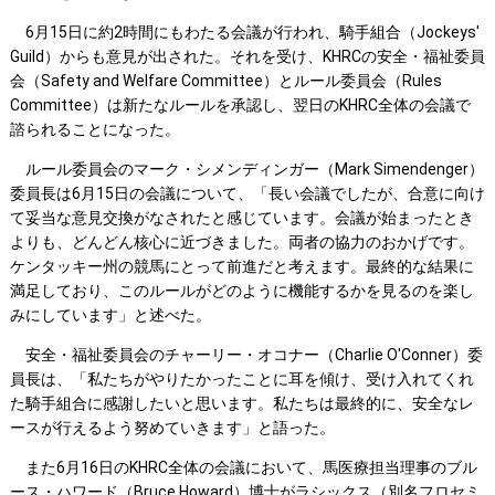
6月15日に約2時間にもわたる会議が行われ、騎手組合（Jockeys'
Guild）からも意見が出された。それを受け、KHRCの安全・福祉委員
会（Safety and Welfare Committee）とルール委員会（Rules
Committee）は新たなルールを承認し、翌日のKHRC全体の会議で
諮られることになった。
ルール委員会のマーク・シメンディンガー（Mark Simendenger）
委員長は6月15日の会議について、「長い会議でしたが、合意に向け
て妥当な意見交換がなされたと感じています。会議が始まったとき
よりも、どんどん核心に近づきました。両者の協力のおかげです。
ケンタッキー州の競馬にとって前進だと考えます。最終的な結果に
満足しており、このルールがどのように機能するかを見るのを楽し
みにしています」と述べた。
安全・福祉委員会のチャーリー・オコナー（Charlie O'Conner）委
員長は、「私たちがやりたかったことに耳を傾け、受け入れてくれ
た騎手組合に感謝したいと思います。私たちは最終的に、安全なレ
ースが行えるよう努めていきます」と語った。
また6月16日のKHRC全体の会議において、馬医療担当理事のブル
ース・ハワード（Bruce Howard）博士がラシックス（別名フロセミ