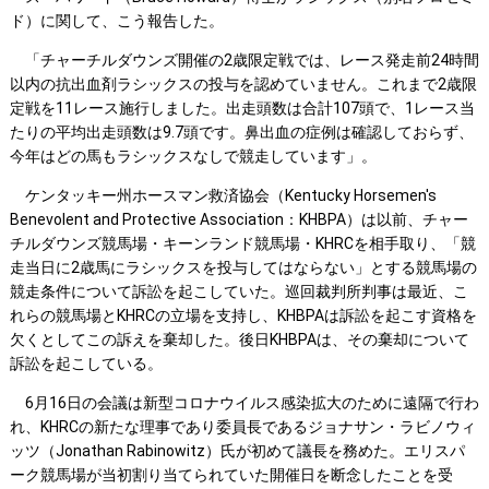
ド）に関して、こう報告した。
「チャーチルダウンズ開催の2歳限定戦では、レース発走前24時間
以内の抗出血剤ラシックスの投与を認めていません。これまで2歳限
定戦を11レース施行しました。出走頭数は合計107頭で、1レース当
たりの平均出走頭数は9.7頭です。鼻出血の症例は確認しておらず、
今年はどの馬もラシックスなしで競走しています」。
ケンタッキー州ホースマン救済協会（Kentucky Horsemen's
Benevolent and Protective Association：KHBPA）は以前、チャー
チルダウンズ競馬場・キーンランド競馬場・KHRCを相手取り、「競
走当日に2歳馬にラシックスを投与してはならない」とする競馬場の
競走条件について訴訟を起こしていた。巡回裁判所判事は最近、こ
れらの競馬場とKHRCの立場を支持し、KHBPAは訴訟を起こす資格を
欠くとしてこの訴えを棄却した。後日KHBPAは、その棄却について
訴訟を起こしている。
6月16日の会議は新型コロナウイルス感染拡大のために遠隔で行わ
れ、KHRCの新たな理事であり委員長であるジョナサン・ラビノウィ
ッツ（Jonathan Rabinowitz）氏が初めて議長を務めた。エリスパ
ーク競馬場が当初割り当てられていた開催日を断念したことを受