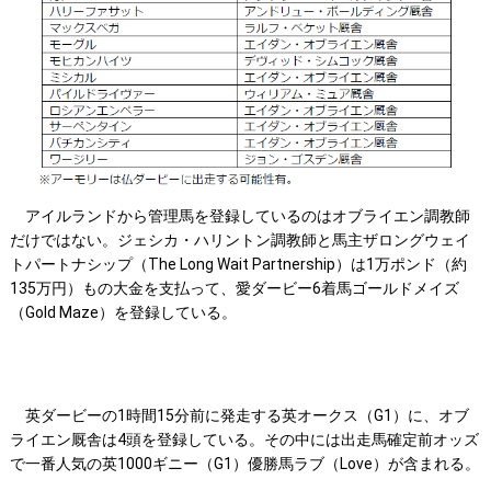
アイルランドから管理馬を登録しているのはオブライエン調教師
だけではない。ジェシカ・ハリントン調教師と馬主ザロングウェイ
トパートナシップ（The Long Wait Partnership）は1万ポンド（約
135万円）もの大金を支払って、愛ダービー6着馬ゴールドメイズ
（Gold Maze）を登録している。
英ダービーの1時間15分前に発走する英オークス（G1）に、オブ
ライエン厩舎は4頭を登録している。その中には出走馬確定前オッズ
で一番人気の英1000ギニー（G1）優勝馬ラブ（Love）が含まれる。