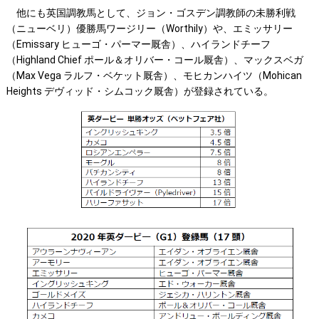
他にも英国調教馬として、ジョン・ゴスデン調教師の未勝利戦
（ニューベリ）優勝馬ワージリー（Worthily）や、エミッサリー
（Emissary ヒューゴ・パーマー厩舎）、ハイランドチーフ
（Highland Chief ポール＆オリバー・コール厩舎）、マックスベガ
（Max Vega ラルフ・ベケット厩舎）、モヒカンハイツ（Mohican
Heights デヴィッド・シムコック厩舎）が登録されている。