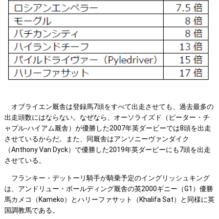
オブライエン厩舎は登録馬7頭をすべて出走させても、過去最多の
出走頭数にはならない。なぜなら、オーソライズド（ピーター・チ
ャプル-ハイアム厩舎）が優勝した2007年英ダービーでは8頭を出走
させているからだ。また、同厩舎はアンソニーヴァンダイク
（Anthony Van Dyck）で優勝した2019年英ダービーにも7頭を出走
させている。
フランキー・デットーリ騎手が騎乗予定のイングリッシュキング
は、アンドリュー・ボールディング厩舎の英2000ギニー（G1）優勝
馬カメコ（Kameko）とハリーファサット（Khalifa Sat）と同様に英
国調教馬である。