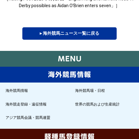
Derby possibles as Aidan O'Brien enters seven」］
▸ 海外競馬ニュース一覧に戻る
海外競馬情報
海外競馬場・日程
海外競走登録・遠征情報
世界の競馬および生産統計
アジア競馬会議・競馬連盟