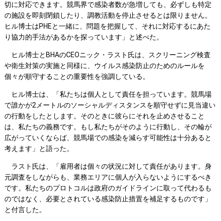
切に対応できます。競馬界で感染者数が急増しても、必ずしも特定
の施設を即刻閉鎖したり、調教活動を停止させるとは限りません。
ヒル博士はPHEと一緒に、問題を把握して、それに対応するにあた
り協力的手法があるかを探っています」と述べた。
ヒル博士とBHAのCEOニック・ラスト氏は、スクリーニング検査
や衛生対策の実施と同様に、ウイルス感染防止のためのルールを
個々が順守することの重要性を強調している。
ヒル博士は、「私たちは個人として責任を担っています。競馬場
で誰かが2メートルのソーシャルディスタンスを順守せずに見当違い
の行動をしたとします。そのときに彼らにそれを止めさせること
は、私たちの義務です。もし私たちがそのように行動し、その輪が
広がっていくならば、競馬場での感染を減らす可能性は十分あると
考えます」と語った。
ラスト氏は、「雇用者は個々の状況に対して責任があります。身
元調査をしながらも、業務エリアに個人が入らないようにするべき
です。私たちのプロトコルは政府のガイドラインに取って代わるも
のではなく、必要とされている感染防止措置を補足するものです」
と付言した。