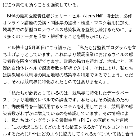
に従う責任を負うことを強調している。
BHAの最高医療責任者ジェリー・ヒル（Jerry Hill）博士は、必修
オンライン講座の受講・問診票の提出・検温・マスク着用に加え、
競馬界での新型コロナウイルス感染状況を監視し続けるために、よ
り多くのデータを収集・解析することを明らかにした。
ヒル博士は5月30日にこう語った。「私たちは監視プログラムを立
ち上げようとしています。これにより競馬産業におけるウイルス感
染者数を匿名で解析できます。政府の協力を得れば、地域ごと、基
礎的自治体レベルで感染者数を解析できます。それにより、私たち
は調教場や競馬場の周辺地域の感染率を特定できるでしょう。ただ
し、それは競馬界に特化されたものではありません」。
「私たちが必要としているのは、競馬界に特化したデータベー
ス、つまり地理的レベルでの調査です。私たちはその調査のため
に、郵便番号を一部活用するシステムを利用しており、競馬界の感
染者数がわずかに増えているのを確認しています。その情報によ
り、私たちはイングランド公衆衛生局（PHE）の医師たちと連携
し、"この状況に対してどのような措置を取るか""それをコントロー
ルするためにPHEはどのように協力してくれるか"について話し合う