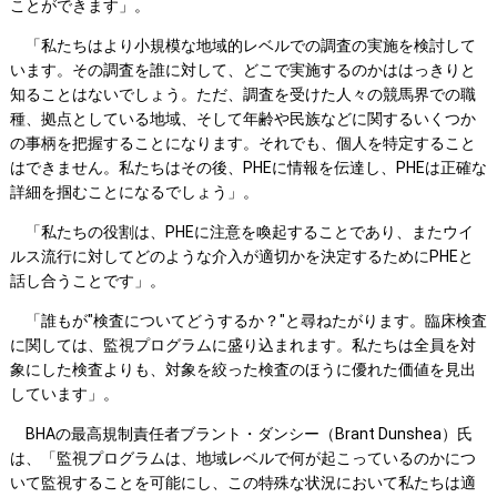
ことができます」。
「私たちはより小規模な地域的レベルでの調査の実施を検討して
います。その調査を誰に対して、どこで実施するのかははっきりと
知ることはないでしょう。ただ、調査を受けた人々の競馬界での職
種、拠点としている地域、そして年齢や民族などに関するいくつか
の事柄を把握することになります。それでも、個人を特定すること
はできません。私たちはその後、PHEに情報を伝達し、PHEは正確な
詳細を掴むことになるでしょう」。
「私たちの役割は、PHEに注意を喚起することであり、またウイ
ルス流行に対してどのような介入が適切かを決定するためにPHEと
話し合うことです」。
「誰もが"検査についてどうするか？"と尋ねたがります。臨床検査
に関しては、監視プログラムに盛り込まれます。私たちは全員を対
象にした検査よりも、対象を絞った検査のほうに優れた価値を見出
しています」。
BHAの最高規制責任者ブラント・ダンシー（Brant Dunshea）氏
は、「監視プログラムは、地域レベルで何が起こっているのかにつ
いて監視することを可能にし、この特殊な状況において私たちは適