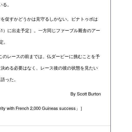
いる。
を促すかどうかは見守るしかない。ピナトゥボは
（G1）に出走予定］。一方同じファーブル厩舎のアー
予定。
氏は、「このレースの前までは、仏ダービーに挑むことを予
て決める必要はなく、レース後の彼の状態を見たい
と語った。
By Scott Burton
ity with French 2,000 Guineas success」］