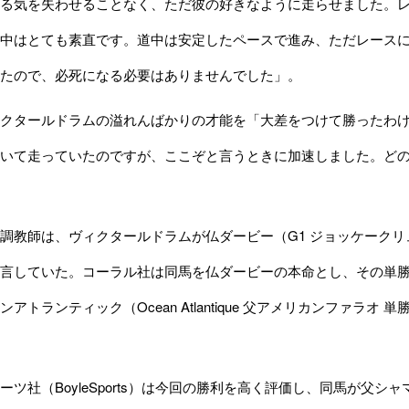
る気を失わせることなく、ただ彼の好きなように走らせました。
中はとても素直です。道中は安定したペースで進み、ただレース
たので、必死になる必要はありませんでした」。
クタールドラムの溢れんばかりの才能を「大差をつけて勝ったわけ
いて走っていたのですが、ここぞと言うときに加速しました。ど
教師は、ヴィクタールドラムが仏ダービー（G1 ジョッケークリュブ
言していた。コーラル社は同馬を仏ダービーの本命とし、その単勝
アトランティック（Ocean Atlantique 父アメリカンファラオ 単
ツ社（BoyleSports）は今回の勝利を高く評価し、同馬が父シ