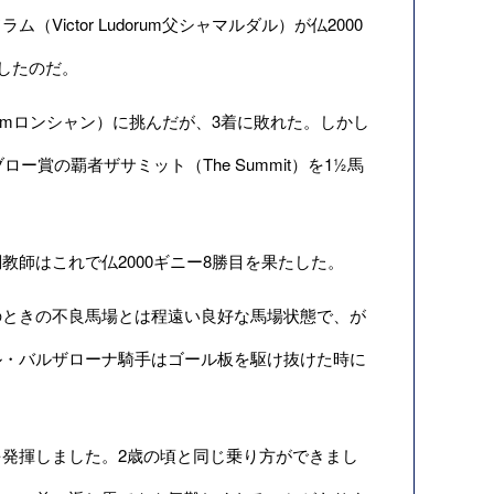
ctor Ludorum父シャマルダル）が仏2000
掃したのだ。
0mロンシャン）に挑んだが、3着に敗れた。しかし
賞の覇者ザサミット（The Summit）を1½馬
師はこれで仏2000ギニー8勝目を果たした。
ときの不良馬場とは程遠い良好な馬場状態で、が
ル・バルザローナ騎手はゴール板を駆け抜けた時に
発揮しました。2歳の頃と同じ乗り方ができまし