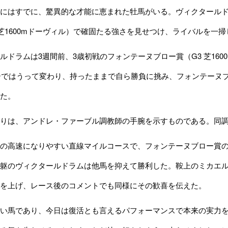
にはすでに、驚異的な才能に恵まれた牡馬がいる。ヴィクタールドラム（Vi
 芝1600mドーヴィル）で確固たる強さを見せつけ、ライバルを一
ドラムは3週間前、3歳初戦のフォンテーヌブロー賞（G3 芝160
ニーではうって変わり、持ったままで自ら勝負に挑み、フォンテーヌブロー
た。
は、アンドレ・ファーブル調教師の手腕を示すものである。同調教
の高速になりやすい直線マイルコースで、フォンテーヌブロー賞の
躯のヴィクタールドラムは他馬を抑えて勝利した。鞍上のミカエ
を上げ、レース後のコメントでも同様にその歓喜を伝えた。
い馬であり、今日は復活とも言えるパフォーマンスで本来の実力を