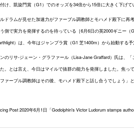
付け、凱旋門賞（G1）でのオッズを34倍から15倍に大きく下げて
ルドラムが見せた加速力がファーブル調教師とモハメド殿下に再考
う側で実力を発揮するのを待っている［6月6日の英2000ギニー
rthlight）は、今年はジャンプラ賞（G1 芝1400m）から始動する
のリサ-ジェーン・グラファール（Lisa-Jane Graffard）
た。とは言え、今日はマイルで抜群の能力を発揮しました。焦っ
ファーブル調教師はその後、モハメド殿下と話し合うでしょう」
ing Post 2020年6月1日「Godolphin's Victor Ludorum stamps author