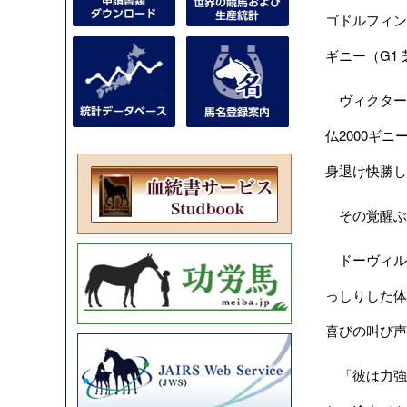
ゴドルフィン
ギニー（G1
ヴィクタール
仏2000ギ
身退け快勝し
その覚醒ぶり
ドーヴィル
っしりした体
喜びの叫び声
「彼は力強