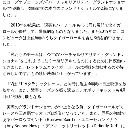
にコーズオブコージズが"バーチャルリアリティ・グランドナショナ
ル"で優勝し、数時間後の本当のグランドナショナルで2着になりま
した」。
「2018年の結果は、現実もバーチャルもほぼ同じ展開でタイガー
ロールが優勝して、驚異的なものとなりました。また2019年に、コ
ンピュータは上位5頭のうちタイガーロールを含む3頭を的中させま
した」。
「私たちのチームは、今年の"バーチャルリアリティ・グランドナ
ショナル"をこれまでになく一層リアルなものにするために日夜働い
てきました。レッドラムとタイガーロールの対戦を放映するのが待
ち遠しいです。もの凄い映像に仕上がっています」。
ITVは『ITVクラシックレース』と同時に過去4年間の目玉映像を放
映する。また、障害シーズンを振り返るビデオポッドキャストも4月
1日に視聴可能となる。
実際のグランドナショナルが中止となる前、タイガーロールが同
レースを三連覇するオッズは9倍となっていた。また、同馬の強敵で
あるバーロウズセント（Burrows Saint）・エニーセカンドナウ
（Any Second Now）・デフィニットリーレッド（Definitly Red）に