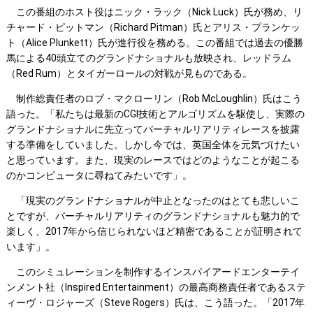
この番組のホスト役はニック・ラック（Nick Luck）氏が務め、リ
チャード・ピットマン（Richard Pitman）氏とアリス・プランケッ
ト（Alice Plunkett）氏が進行役を務める。この番組では過去の優勝
馬による40頭立てのグランドナショナルも放映され、レッドラム
（Red Rum）とタイガーロールの対戦が見ものである。
制作総責任者のロブ・マクローリン（Rob McLoughlin）氏はこう
語った。「私たちは最新のCGI技術とアルゴリズムを駆使し、実際の
グランドナショナルに先立ってバーチャルリアリティレースを披露
する準備をしていました。しかし今では、英国全体を元気づけたい
と思っています。また、現実のレースではどのようなことが起こる
のかコンピュータに尋ねてみたいです」。
「現実のグランドナショナルが中止となったのはとても悲しいこ
とですが、バーチャルリアリティのグランドナショナルも魅力的で
楽しく、2017年から信じられないほど精密であることが証明されて
います」。
このシミュレーションを制作するインスパイアードエンターテイ
ンメント社（Inspired Entertainment）の最高商務責任者であるステ
ィーヴ・ロジャーズ（Steve Rogers）氏は、こう語った。「2017年