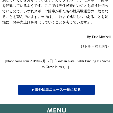
展していくかを見守っています。カリフォルニア州はスポーツ賭事
を静観しているようです。ここでは先住民族がカジノを取り仕切っ
ているので、いずれスポーツ賭事が私たちの競馬場運営の一助とな
ることを望んでいます。当面は、これまで成功しつつあることを足
場に、賭事売上げを伸ばしていくことを考えています」。
By Eric Mitchell
（
ドル＝約
円）
1
110
［
年
月
日
「
bloodhorse.com 2019
2
12
Golden Gate Fields Finding Its Niche
」］
to Grow Purses
▸ 海外競馬ニュース一覧に戻る