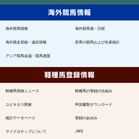
海外競馬情報
海外競馬場・日程
海外競走登録・遠征情報
世界の競馬および生産統計
アジア競馬会議・競馬連盟
軽種馬登録ニュース
軽種馬の登録の仕組み
ユビキタス関連
申請書類ダウンロード
統計データベース
登録のあゆみ
JWS
マイクロチップについて