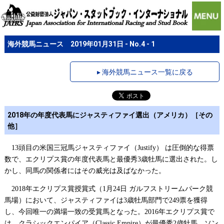
海外競馬ニュース 2019年01月31日 - No.4 - 1
▸ 海外競馬ニュース一覧に戻る
2018年の年度代表馬にジャスティファイ選出（アメリカ）［その
他］
頭目の米国三冠馬ジャスティファイ（
）
は圧倒的な得票
13
Justify
数で、エクリプス賞の年度代表馬と最優秀
歳牡馬に選出された。し
3
かし、同馬の関係者にはその威光は及ばなかった。
年エクリプス賞授賞式（
月
日
ガルフストリームパーク競
2018
1
24
馬場）において、ジャスティファイは
歳牡馬部門で
票を獲得
3
249
し、今回唯一の満場一致の受賞馬となった。
年エクリプス賞で
2016
は、クラシックエンパイア（
）が最優秀
歳牡馬、ソン
Classic Empire
2