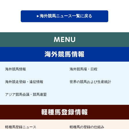
▸ 海外競馬ニュース一覧に戻る
海外競馬情報
海外競馬場・日程
海外競走登録・遠征情報
世界の競馬および生産統計
アジア競馬会議・競馬連盟
軽種馬登録ニュース
軽種馬の登録の仕組み